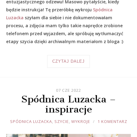
entuzjastycznego odzewu! Masowo pytałyście, kiedy
będzie instrukcja! Tę przeróbkę wykroju
Spódnica
Luzacka
szyłam dla siebie i nie dokumentowałam
procesu, a zdjęcia mam tylko takie naprędce zrobione
telefonem przed wyjazdem, ale spróbuję wytłumaczyć
etapy szycia dzięki archiwalnym materiałom z bloga :)
CZYTAJ DALEJ
07 CZE 2022
Spódnica Luzacka –
inspiracje
JOULE
SPÓDNICA LUZACKA
,
SZYCIE
,
WYKROJE
1 KOMENTARZ