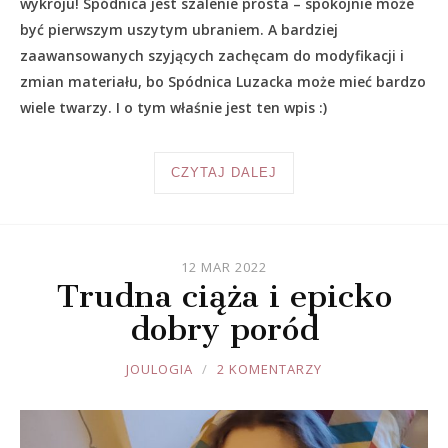
wykroju! Spódnica jest szalenie prosta – spokojnie może
być pierwszym uszytym ubraniem. A bardziej
zaawansowanych szyjących zachęcam do modyfikacji i
zmian materiału, bo Spódnica Luzacka może mieć bardzo
wiele twarzy. I o tym właśnie jest ten wpis :)
CZYTAJ DALEJ
12 MAR 2022
Trudna ciąża i epicko
dobry poród
JOULE
JOULOGIA
2 KOMENTARZY