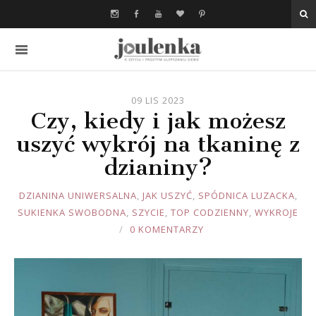
09 LIS 2023
Czy, kiedy i jak możesz
uszyć wykrój na tkaninę z
dzianiny?
JOULE
DZIANINA UNIWERSALNA
,
JAK USZYĆ
,
SPÓDNICA LUZACKA
,
SUKIENKA SWOBODNA
,
SZYCIE
,
TOP CODZIENNY
,
WYKROJE
0 KOMENTARZY