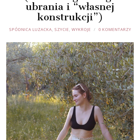
ubrania i “własnej
konstrukcji”)
JOULE
SPÓDNICA LUZACKA
,
SZYCIE
,
WYKROJE
0 KOMENTARZY