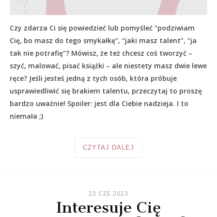
Czy zdarza Ci się powiedzieć lub pomyśleć “podziwiam
Cię, bo masz do tego smykałkę”, “jaki masz talent”, “ja
tak nie potrafię”? Mówisz, że też chcesz coś tworzyć –
szyć, malować, pisać książki – ale niestety masz dwie lewe
ręce? Jeśli jesteś jedną z tych osób, która próbuje
usprawiedliwić się brakiem talentu, przeczytaj to proszę
bardzo uważnie! Spoiler: jest dla Ciebie nadzieja. I to
niemała ;)
CZYTAJ DALEJ
23 CZE 2023
Interesuje Cię