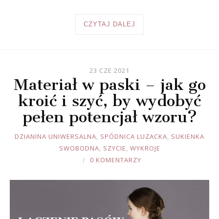
CZYTAJ DALEJ
23 CZE 2021
Materiał w paski – jak go
kroić i szyć, by wydobyć
pełen potencjał wzoru?
JOULE
DZIANINA UNIWERSALNA
,
SPÓDNICA LUZACKA
,
SUKIENKA
SWOBODNA
,
SZYCIE
,
WYKROJE
0 KOMENTARZY