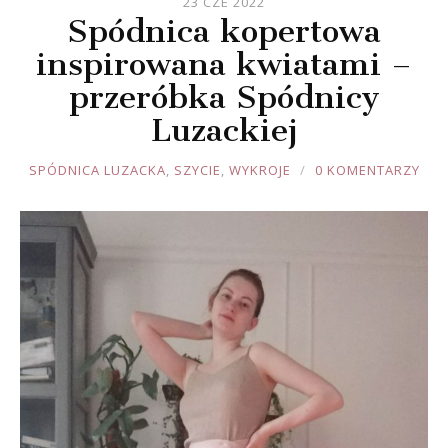
23 CZE 2022
Spódnica kopertowa
inspirowana kwiatami –
przeróbka Spódnicy
Luzackiej
JOULE
SPÓDNICA LUZACKA
,
SZYCIE
,
WYKROJE
0 KOMENTARZY