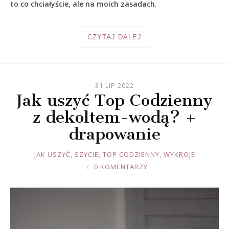
to co chciałyście, ale na moich zasadach.
CZYTAJ DALEJ
31 LIP 2022
Jak uszyć Top Codzienny
z dekoltem-wodą? +
drapowanie
JOULE
JAK USZYĆ
,
SZYCIE
,
TOP CODZIENNY
,
WYKROJE
0 KOMENTARZY