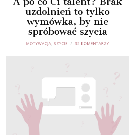
A po co Ci talent? Brak
uzdolnień to tylko
wymówka, by nie
spróbować szycia
JOULE
MOTYWACJA
,
SZYCIE
35 KOMENTARZY