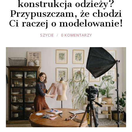
konstrukcja odzieży?
Przypuszczam, że chodzi
Ci raczej o modelowanie!
JOULE
SZYCIE
0 KOMENTARZY