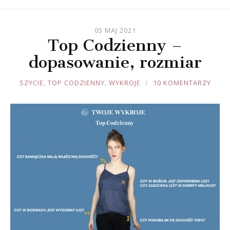
05 MAJ 2021
Top Codzienny –
dopasowanie, rozmiar
JOULE
SZYCIE
,
TOP CODZIENNY
,
WYKROJE
10 KOMENTARZY