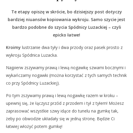
Te etapy opiszę w skrócie, bo dzisiejszy post dotyczy
bardziej niuansów kopiowania wykroju. Samo szycie jest
bardzo podobne do szycia Spódnicy Luzackiej – czyli
epicko łatwe!
Kroimy
lustrzanie dwa tyły i dwa przody oraz pasek prosto z
wykroju Spódnica Luzacka.
Najpierw zszywamy prawą i lewą nogawkę szwami bocznymi i
wykańczamy nogawki (można korzystać z tych samych technik
co przy Spódnicy Luzackiej).
Po tym zszywamy prawą i lewą nogawkę razem w kroku –
upewnij się, że łączysz przód z przodem i tył z tyłem! Możesz
zaprasować wszystkie szwy idące do tunelu na gumkę tak,
żeby po obwodzie układały się w jedną stronę. Będzie Ci
łatwiej włożyć potem gumkę!