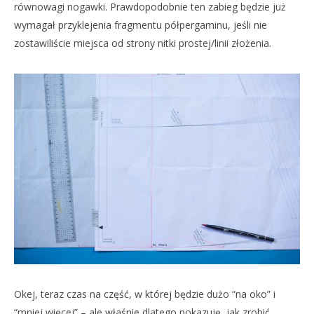
równowagi nogawki. Prawdopodobnie ten zabieg będzie już
wymagał przyklejenia fragmentu półpergaminu, jeśli nie
zostawiliście miejsca od strony nitki prostej/linii złożenia.
Okej, teraz czas na część, w której będzie dużo “na oko” i
“mniej więcej” – ale właśnie dlatego pokazuję, jak zrobić