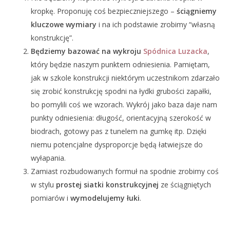
kropkę. Proponuję coś bezpieczniejszego –
ściągniemy
kluczowe wymiary
i na ich podstawie zrobimy “własną
konstrukcję”.
Będziemy bazować na wykroju
Spódnica Luzacka
,
który będzie naszym punktem odniesienia. Pamiętam,
jak w szkole konstrukcji niektórym uczestnikom zdarzało
się zrobić konstrukcję spodni na łydki grubości zapałki,
bo pomylili coś we wzorach. Wykrój jako baza daje nam
punkty odniesienia: długość, orientacyjną szerokość w
biodrach, gotowy pas z tunelem na gumkę itp. Dzięki
niemu potencjalne dysproporcje będą łatwiejsze do
wyłapania.
Zamiast rozbudowanych formuł na spodnie zrobimy coś
w stylu
prostej siatki konstrukcyjnej
ze ściągniętych
pomiarów i
wymodelujemy łuki
.