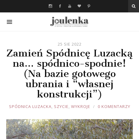
25 SIE 2022
Zamień Spódnicę Luzacką
na… spódnico-spodnie!
(Na bazie gotowego
ubrania i “własnej
konstrukcji”)
JOULE
SPÓDNICA LUZACKA
,
SZYCIE
,
WYKROJE
0 KOMENTARZY