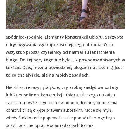
Spódnico-spodnie. Elementy konstrukcji ubioru. Szczypta
odrysowywania wykroju z istniejącego ubrania. O to
wszystko proszą czytelnicy od niemal 10 lat istnienia
bloga. Do tej pory tego nie było… z powodów opisanych w
tekście.
Dziś, można powiedzieć, ulegam naciskom ;) Jest
to co chciałyście, ale na moich zasadach.
Nie zliczę, ile razy pytałyście,
czy zrobię kiedyś warsztaty
lub kurs online z konstrukcji ubioru
. Dlaczego unikałam
tych tematów? Z tego co mi wiadomo, formuły do uczenia
konstrukcji są objęte prawem autorskim. Może się mylę,
wtedy śmiało mnie poprawcie – ale ponoć nie mogę tego
uczyć, póki nie opracowałam własnych formuł.