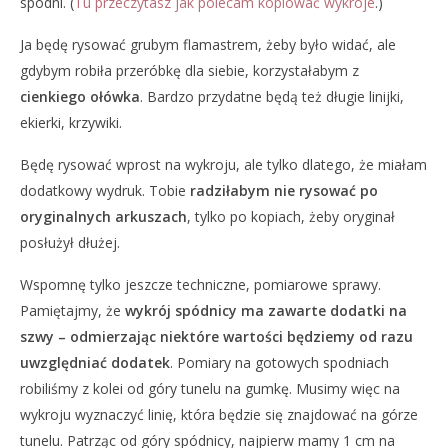
spodni. (
Tu przeczytasz jak polecam kopiować wykroje
.)
Ja będę rysować grubym flamastrem, żeby było widać, ale
gdybym robiła przeróbkę dla siebie, korzystałabym z
cienkiego ołówka
. Bardzo przydatne będą też długie linijki,
ekierki, krzywiki.
Będę rysować wprost na wykroju, ale tylko dlatego, że miałam
dodatkowy wydruk. Tobie
radziłabym nie rysować po
oryginalnych arkuszach
, tylko po kopiach, żeby oryginał
posłużył dłużej.
Wspomnę tylko jeszcze techniczne, pomiarowe sprawy.
Pamiętajmy, że
wykrój spódnicy ma zawarte dodatki na
szwy – odmierzając niektóre wartości będziemy od razu
uwzględniać dodatek
. Pomiary na gotowych spodniach
robiliśmy z kolei od góry tunelu na gumkę. Musimy więc na
wykroju wyznaczyć linię, która będzie się znajdować na górze
tunelu. Patrząc od góry spódnicy, najpierw mamy 1 cm na