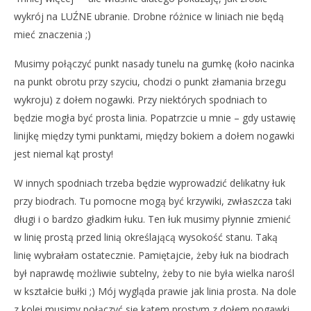
wykrój na LUŹNE ubranie. Drobne różnice w liniach nie będą
mieć znaczenia ;)
Musimy połączyć punkt nasady tunelu na gumkę (koło nacinka
na punkt obrotu przy szyciu, chodzi o punkt złamania brzegu
wykroju) z dołem nogawki. Przy niektórych spodniach to
będzie mogła być prosta linia. Popatrzcie u mnie – gdy ustawię
linijkę między tymi punktami, między bokiem a dołem nogawki
jest niemal kąt prosty!
W innych spodniach trzeba będzie wyprowadzić delikatny łuk
przy biodrach. Tu pomocne mogą być krzywiki, zwłaszcza taki
długi i o bardzo gładkim łuku. Ten łuk musimy płynnie zmienić
w linię prostą przed linią określającą wysokość stanu. Taką
linię wybrałam ostatecznie. Pamiętajcie, żeby łuk na biodrach
był naprawdę możliwie subtelny, żeby to nie była wielka narośl
w kształcie bułki ;) Mój wygląda prawie jak linia prosta. Na dole
z kolei musimy połączyć się kątem prostym z dołem nogawki.