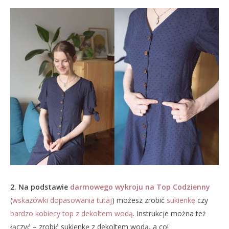
2. Na podstawie
darmowego wykroju na Top Codzienny
(
wskazówki dopasowania tutaj
) możesz zrobić
sukienkę
czy
bardzo kobiecy top z dekoltem wodą
. Instrukcje można też
łączyć – zrobić sukienkę z dekoltem wodą, a co!