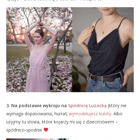
3. Na podstawie wykroju na
Spódnicę Luzacką
(który nie
wymaga dopasowania, hurra!)
wymodelujesz kuloty
. Albo
użyjmy tu słowa, które kojarzy mi się z dzieciństwem –
spódnico-spodnie