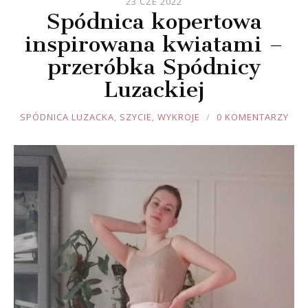
23 CZE 2022
Spódnica kopertowa
inspirowana kwiatami –
przeróbka Spódnicy
Luzackiej
JOULE
SPÓDNICA LUZACKA
,
SZYCIE
,
WYKROJE
0 KOMENTARZY