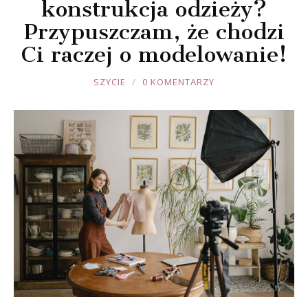
konstrukcja odzieży?
Przypuszczam, że chodzi
Ci raczej o modelowanie!
JOULE
SZYCIE
0 KOMENTARZY