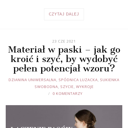
CZYTAJ DALEJ
23 CZE 2021
Materiał w paski – jak go
kroić i szyć, by wydobyć
pełen potencjał wzoru?
JOULE
DZIANINA UNIWERSALNA
,
SPÓDNICA LUZACKA
,
SUKIENKA
SWOBODNA
,
SZYCIE
,
WYKROJE
0 KOMENTARZY