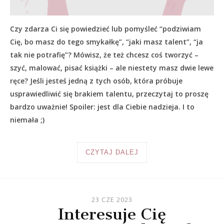
Czy zdarza Ci się powiedzieć lub pomyśleć “podziwiam
Cię, bo masz do tego smykałkę”, “jaki masz talent”, “ja
tak nie potrafię”? Mówisz, że też chcesz coś tworzyć –
szyć, malować, pisać książki – ale niestety masz dwie lewe
ręce? Jeśli jesteś jedną z tych osób, która próbuje
usprawiedliwić się brakiem talentu, przeczytaj to proszę
bardzo uważnie! Spoiler: jest dla Ciebie nadzieja. I to
niemała ;)
CZYTAJ DALEJ
23 CZE 2023
Interesuje Cię