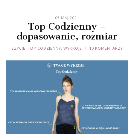
05 MAJ 2021
Top Codzienny –
dopasowanie, rozmiar
JOULE
SZYCIE
,
TOP CODZIENNY
,
WYKROJE
10 KOMENTARZY