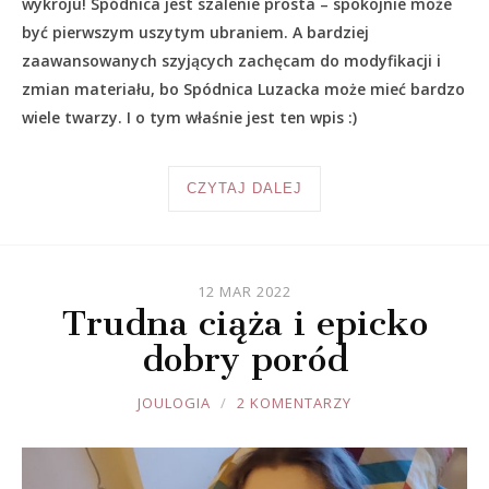
wykroju! Spódnica jest szalenie prosta – spokojnie może
być pierwszym uszytym ubraniem. A bardziej
zaawansowanych szyjących zachęcam do modyfikacji i
zmian materiału, bo Spódnica Luzacka może mieć bardzo
wiele twarzy. I o tym właśnie jest ten wpis :)
CZYTAJ DALEJ
12 MAR 2022
Trudna ciąża i epicko
dobry poród
JOULE
JOULOGIA
2 KOMENTARZY