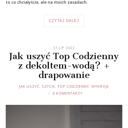
to co chciałyście, ale na moich zasadach.
CZYTAJ DALEJ
31 LIP 2022
Jak uszyć Top Codzienny
z dekoltem-wodą? +
drapowanie
JOULE
JAK USZYĆ
,
SZYCIE
,
TOP CODZIENNY
,
WYKROJE
0 KOMENTARZY