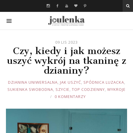
09 LIS 2023
Czy, kiedy i jak możesz
uszyć wykrój na tkaninę z
dzianiny?
JOULE
DZIANINA UNIWERSALNA
,
JAK USZYĆ
,
SPÓDNICA LUZACKA
,
SUKIENKA SWOBODNA
,
SZYCIE
,
TOP CODZIENNY
,
WYKROJE
0 KOMENTARZY