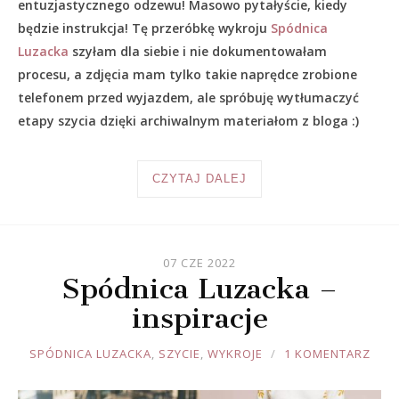
entuzjastycznego odzewu! Masowo pytałyście, kiedy
będzie instrukcja! Tę przeróbkę wykroju
Spódnica
Luzacka
szyłam dla siebie i nie dokumentowałam
procesu, a zdjęcia mam tylko takie naprędce zrobione
telefonem przed wyjazdem, ale spróbuję wytłumaczyć
etapy szycia dzięki archiwalnym materiałom z bloga :)
CZYTAJ DALEJ
07 CZE 2022
Spódnica Luzacka –
inspiracje
JOULE
SPÓDNICA LUZACKA
,
SZYCIE
,
WYKROJE
1 KOMENTARZ