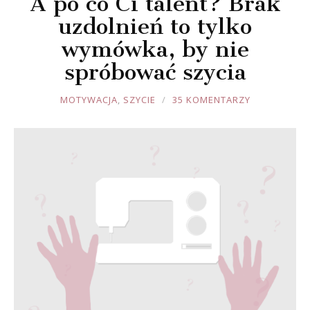
A po co Ci talent? Brak
uzdolnień to tylko
wymówka, by nie
spróbować szycia
JOULE
MOTYWACJA
,
SZYCIE
35 KOMENTARZY