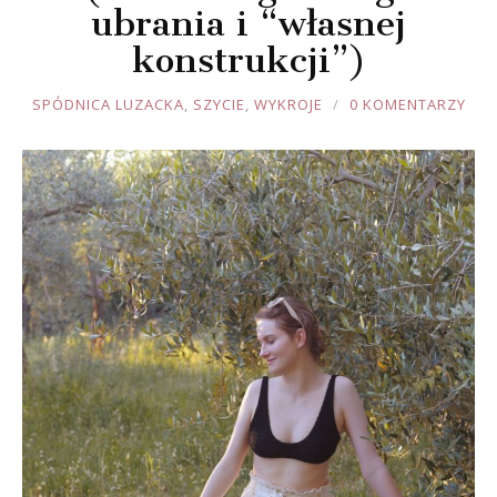
ubrania i “własnej
konstrukcji”)
JOULE
SPÓDNICA LUZACKA
,
SZYCIE
,
WYKROJE
0 KOMENTARZY