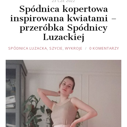
23 CZE 2022
Spódnica kopertowa
inspirowana kwiatami –
przeróbka Spódnicy
Luzackiej
JOULE
SPÓDNICA LUZACKA
,
SZYCIE
,
WYKROJE
0 KOMENTARZY