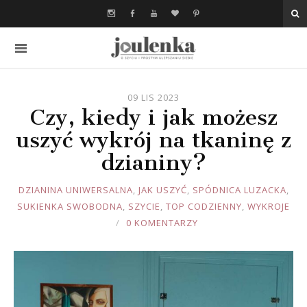
09 LIS 2023
Czy, kiedy i jak możesz
uszyć wykrój na tkaninę z
dzianiny?
JOULE
DZIANINA UNIWERSALNA
,
JAK USZYĆ
,
SPÓDNICA LUZACKA
,
SUKIENKA SWOBODNA
,
SZYCIE
,
TOP CODZIENNY
,
WYKROJE
0 KOMENTARZY