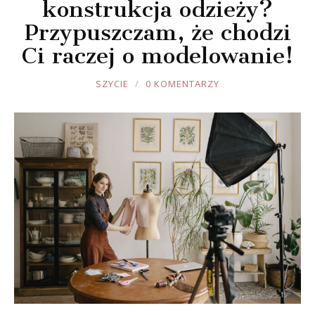
konstrukcja odzieży?
Przypuszczam, że chodzi
Ci raczej o modelowanie!
JOULE
SZYCIE
0 KOMENTARZY