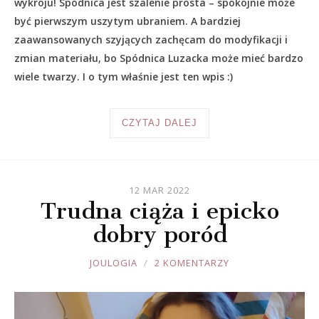
wykroju! Spódnica jest szalenie prosta – spokojnie może
być pierwszym uszytym ubraniem. A bardziej
zaawansowanych szyjących zachęcam do modyfikacji i
zmian materiału, bo Spódnica Luzacka może mieć bardzo
wiele twarzy. I o tym właśnie jest ten wpis :)
CZYTAJ DALEJ
12 MAR 2022
Trudna ciąża i epicko
dobry poród
JOULE
JOULOGIA
2 KOMENTARZY