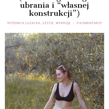
ubrania i “własnej
konstrukcji”)
JOULE
SPÓDNICA LUZACKA
,
SZYCIE
,
WYKROJE
0 KOMENTARZY