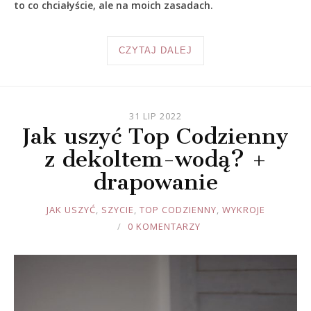
to co chciałyście, ale na moich zasadach.
CZYTAJ DALEJ
31 LIP 2022
Jak uszyć Top Codzienny
z dekoltem-wodą? +
drapowanie
JOULE
JAK USZYĆ
,
SZYCIE
,
TOP CODZIENNY
,
WYKROJE
0 KOMENTARZY