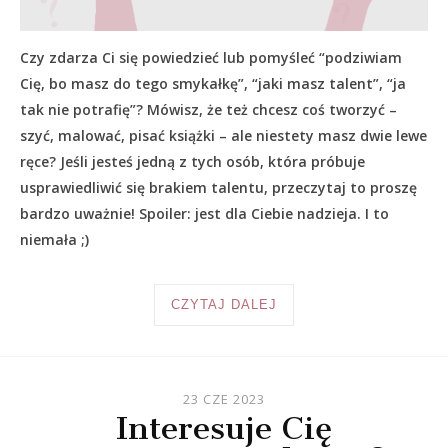
Czy zdarza Ci się powiedzieć lub pomyśleć “podziwiam
Cię, bo masz do tego smykałkę”, “jaki masz talent”, “ja
tak nie potrafię”? Mówisz, że też chcesz coś tworzyć –
szyć, malować, pisać książki – ale niestety masz dwie lewe
ręce? Jeśli jesteś jedną z tych osób, która próbuje
usprawiedliwić się brakiem talentu, przeczytaj to proszę
bardzo uważnie! Spoiler: jest dla Ciebie nadzieja. I to
niemała ;)
CZYTAJ DALEJ
23 CZE 2023
Interesuje Cię