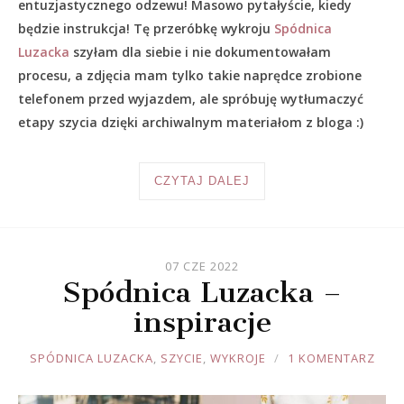
entuzjastycznego odzewu! Masowo pytałyście, kiedy
będzie instrukcja! Tę przeróbkę wykroju
Spódnica
Luzacka
szyłam dla siebie i nie dokumentowałam
procesu, a zdjęcia mam tylko takie naprędce zrobione
telefonem przed wyjazdem, ale spróbuję wytłumaczyć
etapy szycia dzięki archiwalnym materiałom z bloga :)
CZYTAJ DALEJ
07 CZE 2022
Spódnica Luzacka –
inspiracje
JOULE
SPÓDNICA LUZACKA
,
SZYCIE
,
WYKROJE
1 KOMENTARZ