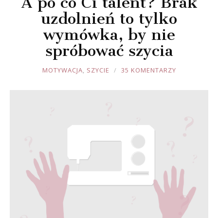
A po co Ci talent? Brak
uzdolnień to tylko
wymówka, by nie
spróbować szycia
JOULE
MOTYWACJA
,
SZYCIE
35 KOMENTARZY