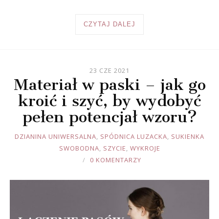
CZYTAJ DALEJ
23 CZE 2021
Materiał w paski – jak go
kroić i szyć, by wydobyć
pełen potencjał wzoru?
JOULE
DZIANINA UNIWERSALNA
,
SPÓDNICA LUZACKA
,
SUKIENKA
SWOBODNA
,
SZYCIE
,
WYKROJE
0 KOMENTARZY