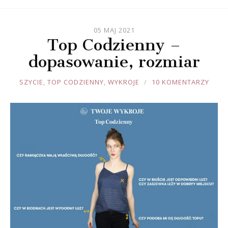
05 MAJ 2021
Top Codzienny –
dopasowanie, rozmiar
JOULE
SZYCIE
,
TOP CODZIENNY
,
WYKROJE
10 KOMENTARZY