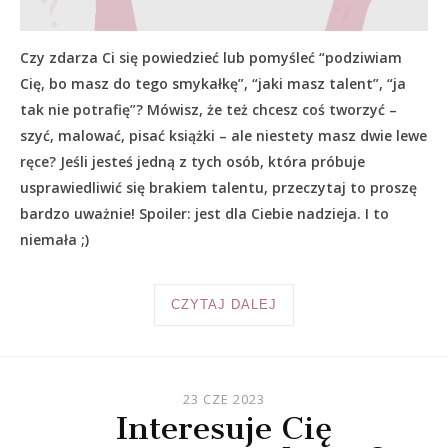
Czy zdarza Ci się powiedzieć lub pomyśleć “podziwiam
Cię, bo masz do tego smykałkę”, “jaki masz talent”, “ja
tak nie potrafię”? Mówisz, że też chcesz coś tworzyć –
szyć, malować, pisać książki – ale niestety masz dwie lewe
ręce? Jeśli jesteś jedną z tych osób, która próbuje
usprawiedliwić się brakiem talentu, przeczytaj to proszę
bardzo uważnie! Spoiler: jest dla Ciebie nadzieja. I to
niemała ;)
CZYTAJ DALEJ
23 CZE 2023
Interesuje Cię