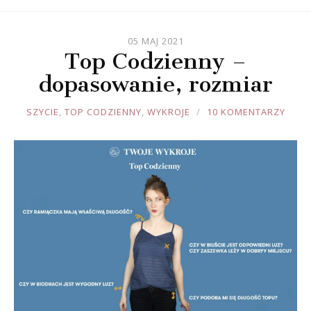
05 MAJ 2021
Top Codzienny –
dopasowanie, rozmiar
JOULE
SZYCIE
,
TOP CODZIENNY
,
WYKROJE
10 KOMENTARZY