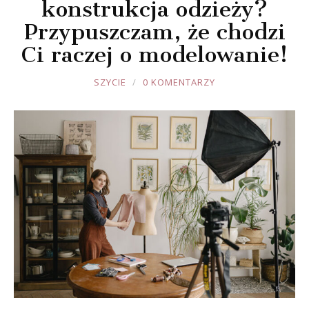
konstrukcja odzieży?
Przypuszczam, że chodzi
Ci raczej o modelowanie!
JOULE
SZYCIE
0 KOMENTARZY