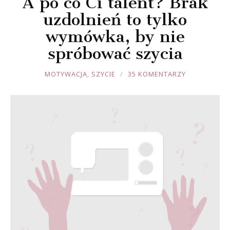
A po co Ci talent? Brak
uzdolnień to tylko
wymówka, by nie
spróbować szycia
JOULE
MOTYWACJA
,
SZYCIE
35 KOMENTARZY