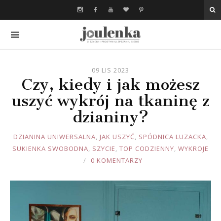
09 LIS 2023
Czy, kiedy i jak możesz
uszyć wykrój na tkaninę z
dzianiny?
JOULE
DZIANINA UNIWERSALNA
,
JAK USZYĆ
,
SPÓDNICA LUZACKA
,
SUKIENKA SWOBODNA
,
SZYCIE
,
TOP CODZIENNY
,
WYKROJE
0 KOMENTARZY