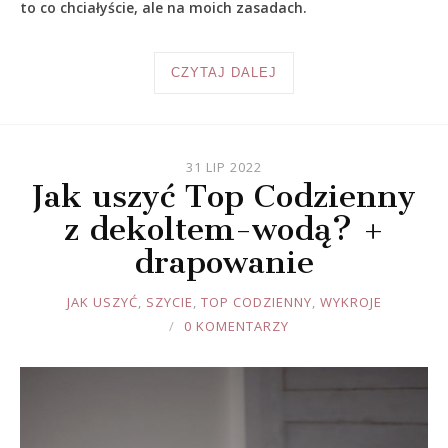
to co chciałyście, ale na moich zasadach.
CZYTAJ DALEJ
31 LIP 2022
Jak uszyć Top Codzienny
z dekoltem-wodą? +
drapowanie
JOULE
JAK USZYĆ
,
SZYCIE
,
TOP CODZIENNY
,
WYKROJE
0 KOMENTARZY