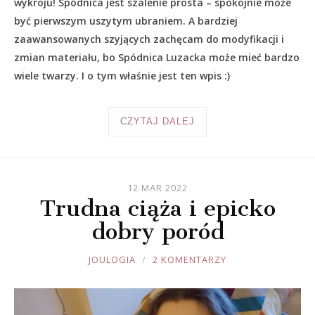
wykroju! Spódnica jest szalenie prosta – spokojnie może
być pierwszym uszytym ubraniem. A bardziej
zaawansowanych szyjących zachęcam do modyfikacji i
zmian materiału, bo Spódnica Luzacka może mieć bardzo
wiele twarzy. I o tym właśnie jest ten wpis :)
CZYTAJ DALEJ
12 MAR 2022
Trudna ciąża i epicko
dobry poród
JOULE
JOULOGIA
2 KOMENTARZY