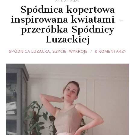
23 CZE 2022
Spódnica kopertowa
inspirowana kwiatami –
przeróbka Spódnicy
Luzackiej
JOULE
SPÓDNICA LUZACKA
,
SZYCIE
,
WYKROJE
0 KOMENTARZY