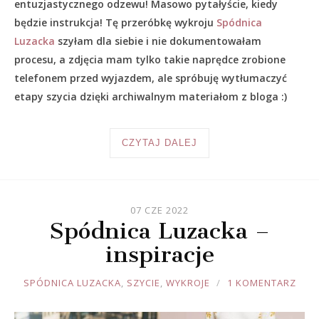
entuzjastycznego odzewu! Masowo pytałyście, kiedy
będzie instrukcja! Tę przeróbkę wykroju
Spódnica
Luzacka
szyłam dla siebie i nie dokumentowałam
procesu, a zdjęcia mam tylko takie naprędce zrobione
telefonem przed wyjazdem, ale spróbuję wytłumaczyć
etapy szycia dzięki archiwalnym materiałom z bloga :)
CZYTAJ DALEJ
07 CZE 2022
Spódnica Luzacka –
inspiracje
JOULE
SPÓDNICA LUZACKA
,
SZYCIE
,
WYKROJE
1 KOMENTARZ