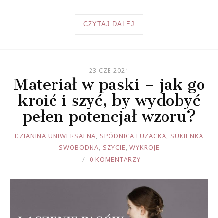
CZYTAJ DALEJ
23 CZE 2021
Materiał w paski – jak go
kroić i szyć, by wydobyć
pełen potencjał wzoru?
JOULE
DZIANINA UNIWERSALNA
,
SPÓDNICA LUZACKA
,
SUKIENKA
SWOBODNA
,
SZYCIE
,
WYKROJE
0 KOMENTARZY