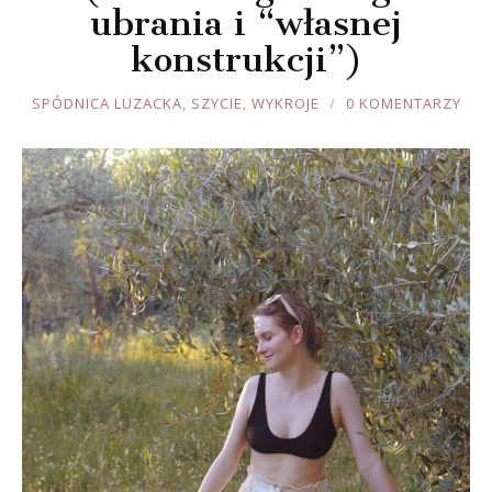
ubrania i “własnej
konstrukcji”)
JOULE
SPÓDNICA LUZACKA
,
SZYCIE
,
WYKROJE
0 KOMENTARZY