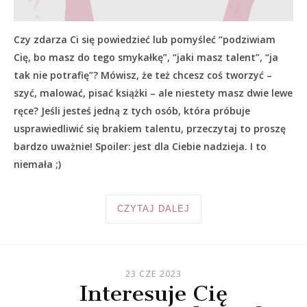
Czy zdarza Ci się powiedzieć lub pomyśleć “podziwiam
Cię, bo masz do tego smykałkę”, “jaki masz talent”, “ja
tak nie potrafię”? Mówisz, że też chcesz coś tworzyć –
szyć, malować, pisać książki – ale niestety masz dwie lewe
ręce? Jeśli jesteś jedną z tych osób, która próbuje
usprawiedliwić się brakiem talentu, przeczytaj to proszę
bardzo uważnie! Spoiler: jest dla Ciebie nadzieja. I to
niemała ;)
CZYTAJ DALEJ
23 CZE 2023
Interesuje Cię