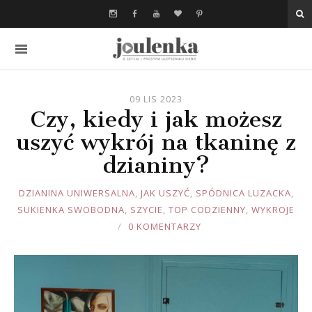
09 LIS 2023
Czy, kiedy i jak możesz
uszyć wykrój na tkaninę z
dzianiny?
JOULE
DZIANINA UNIWERSALNA
,
JAK USZYĆ
,
SPÓDNICA LUZACKA
,
SUKIENKA SWOBODNA
,
SZYCIE
,
TOP CODZIENNY
,
WYKROJE
0 KOMENTARZY