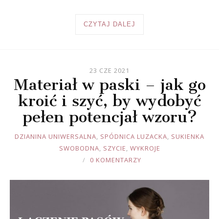
CZYTAJ DALEJ
23 CZE 2021
Materiał w paski – jak go
kroić i szyć, by wydobyć
pełen potencjał wzoru?
JOULE
DZIANINA UNIWERSALNA
,
SPÓDNICA LUZACKA
,
SUKIENKA
SWOBODNA
,
SZYCIE
,
WYKROJE
0 KOMENTARZY