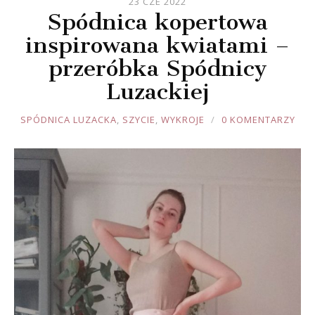
23 CZE 2022
Spódnica kopertowa
inspirowana kwiatami –
przeróbka Spódnicy
Luzackiej
JOULE
SPÓDNICA LUZACKA
,
SZYCIE
,
WYKROJE
0 KOMENTARZY