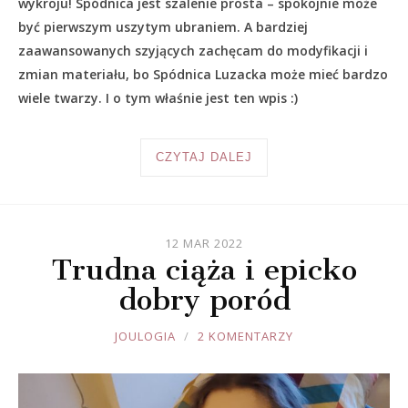
wykroju! Spódnica jest szalenie prosta – spokojnie może
być pierwszym uszytym ubraniem. A bardziej
zaawansowanych szyjących zachęcam do modyfikacji i
zmian materiału, bo Spódnica Luzacka może mieć bardzo
wiele twarzy. I o tym właśnie jest ten wpis :)
CZYTAJ DALEJ
12 MAR 2022
Trudna ciąża i epicko
dobry poród
JOULE
JOULOGIA
2 KOMENTARZY