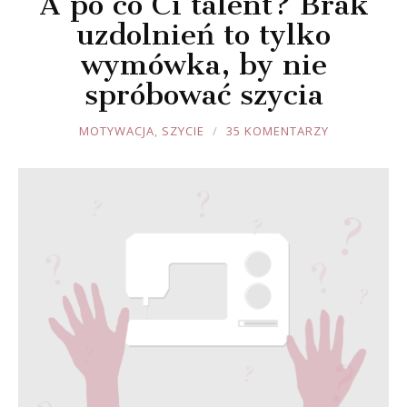
A po co Ci talent? Brak
uzdolnień to tylko
wymówka, by nie
spróbować szycia
JOULE
MOTYWACJA
,
SZYCIE
35 KOMENTARZY