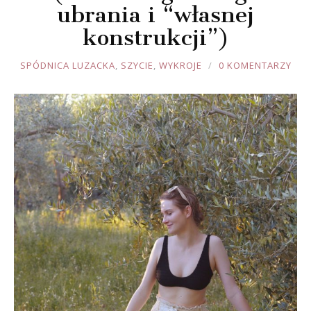
ubrania i “własnej
konstrukcji”)
JOULE
SPÓDNICA LUZACKA
,
SZYCIE
,
WYKROJE
0 KOMENTARZY