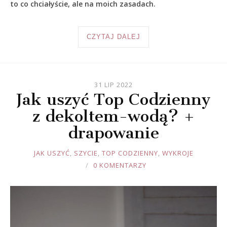
to co chciałyście, ale na moich zasadach.
CZYTAJ DALEJ
31 LIP 2022
Jak uszyć Top Codzienny
z dekoltem-wodą? +
drapowanie
JOULE
JAK USZYĆ
,
SZYCIE
,
TOP CODZIENNY
,
WYKROJE
0 KOMENTARZY