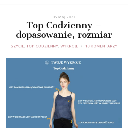
05 MAJ 2021
Top Codzienny –
dopasowanie, rozmiar
JOULE
SZYCIE
,
TOP CODZIENNY
,
WYKROJE
10 KOMENTARZY