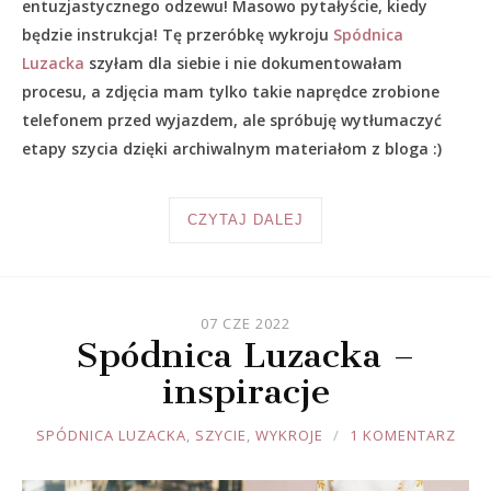
entuzjastycznego odzewu! Masowo pytałyście, kiedy
będzie instrukcja! Tę przeróbkę wykroju
Spódnica
Luzacka
szyłam dla siebie i nie dokumentowałam
procesu, a zdjęcia mam tylko takie naprędce zrobione
telefonem przed wyjazdem, ale spróbuję wytłumaczyć
etapy szycia dzięki archiwalnym materiałom z bloga :)
CZYTAJ DALEJ
07 CZE 2022
Spódnica Luzacka –
inspiracje
JOULE
SPÓDNICA LUZACKA
,
SZYCIE
,
WYKROJE
1 KOMENTARZ