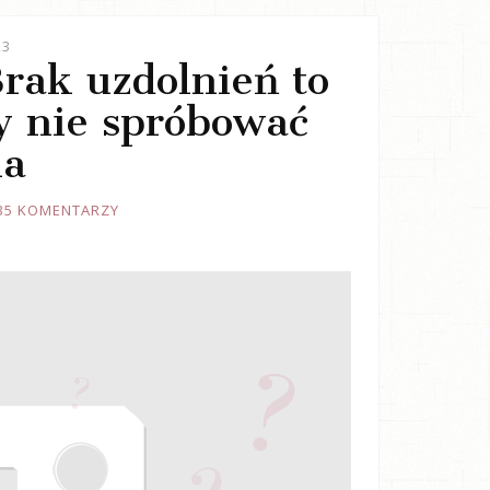
23
Brak uzdolnień to
y nie spróbować
ia
35 KOMENTARZY