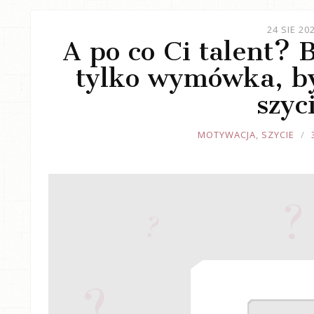
24 SIE 20
A po co Ci talent? 
tylko wymówka, b
szyc
JOULE
MOTYWACJA
,
SZYCIE