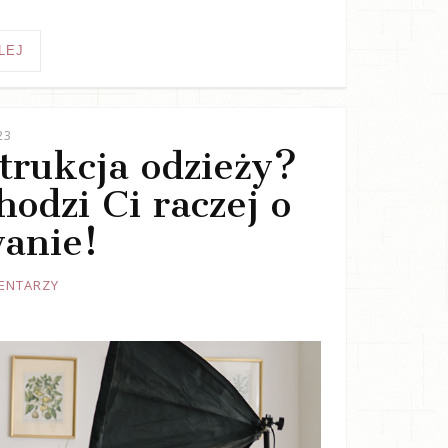
LEJ
23
trukcja odzieży?
odzi Ci raczej o
anie!
ENTARZY