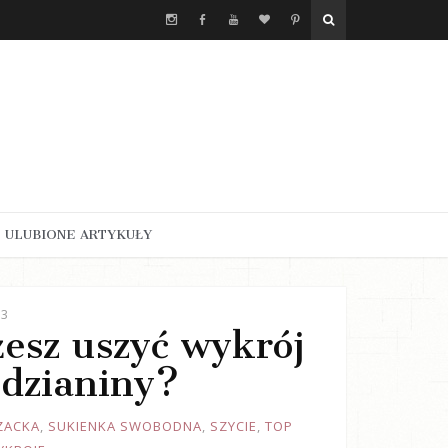
ULUBIONE ARTYKUŁY
23
żesz uszyć wykrój
 dzianiny?
ZACKA
,
SUKIENKA SWOBODNA
,
SZYCIE
,
TOP