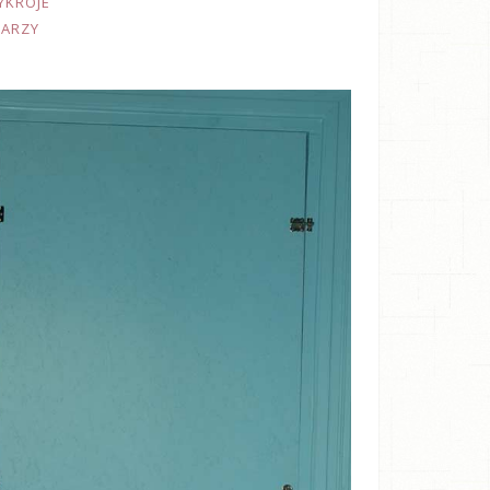
YKROJE
TARZY