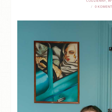
CODZIENNY
,
W
0 KOMEN