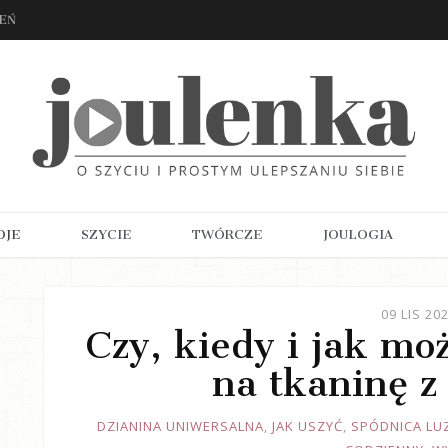
ZEŃ
OJE
SZYCIE
TWÓRCZE
JOULOGIA
09 LIS 20
Czy, kiedy i jak mo
na tkaninę z
JOULE
DZIANINA UNIWERSALNA
,
JAK USZYĆ
,
SPÓDNICA LU