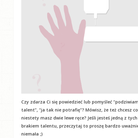
Czy zdarza Ci się powiedzieć lub pomyśleć “podziwiam
talent”, “ja tak nie potrafię”? Mówisz, że też chcesz c
niestety masz dwie lewe ręce? Jeśli jesteś jedną z tyc
brakiem talentu, przeczytaj to proszę bardzo uważnie! 
niemała ;)