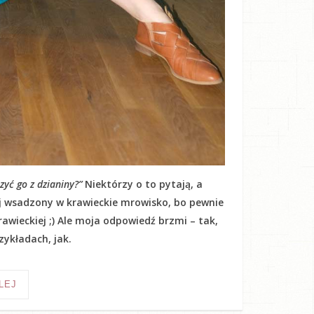
yć go z dzianiny?”
Niektórzy o to pytają, a
kij wsadzony w krawieckie mrowisko, bo pewnie
awieckiej ;) Ale moja odpowiedź brzmi – tak,
ykładach, jak.
LEJ