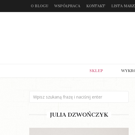
O BLOGU
WSPÓŁPRACA
KONTAKT
LISTA MAR
SKLEP
WYKR
JULIA DZWOŃCZYK