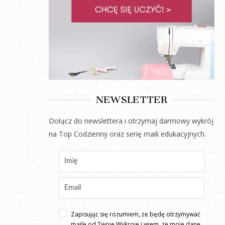
NEWSLETTER
Dołącz do newslettera i otrzymaj darmowy wykrój
na Top Codzienny oraz serię maili edukacyjnych.
Zapisując się rozumiem, że będę otrzymywać
maile od Twoje Wykroje i wiem, że moje dane