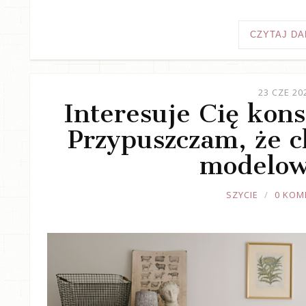
CZYTAJ DA
23 CZE 20
Interesuje Cię kons
Przypuszczam, że ch
modelow
JOULE
SZYCIE
0 KOM