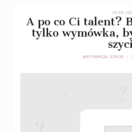
24 SIE 20
A po co Ci talent? 
tylko wymówka, b
szyc
JOULE
MOTYWACJA
,
SZYCIE