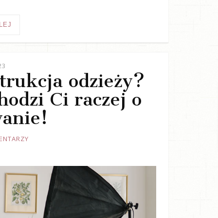
LEJ
23
trukcja odzieży?
odzi Ci raczej o
anie!
ENTARZY