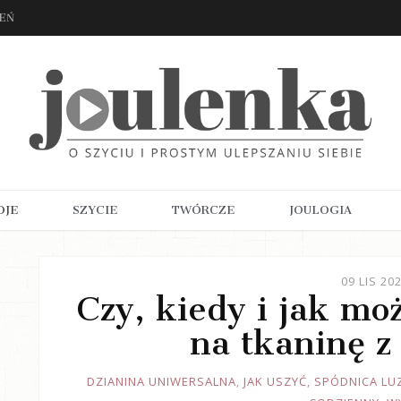
ZEŃ
OJE
SZYCIE
TWÓRCZE
JOULOGIA
09 LIS 20
Czy, kiedy i jak mo
na tkaninę z
JOULE
DZIANINA UNIWERSALNA
,
JAK USZYĆ
,
SPÓDNICA LU