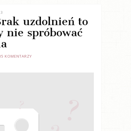
23
Brak uzdolnień to
y nie spróbować
ia
35 KOMENTARZY