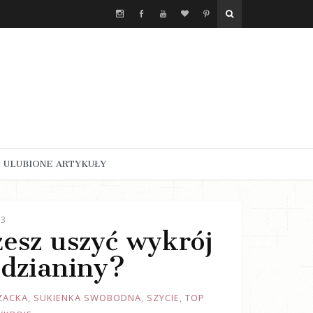
ULUBIONE ARTYKUŁY
23
żesz uszyć wykrój
 dzianiny?
ZACKA
,
SUKIENKA SWOBODNA
,
SZYCIE
,
TOP