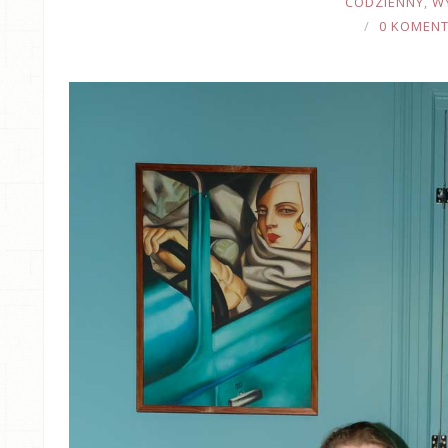
CODZIENNY
,
W
0 KOMEN