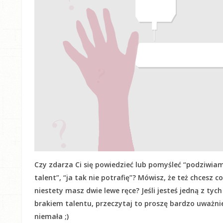
Czy zdarza Ci się powiedzieć lub pomyśleć “podziwiam
talent”, “ja tak nie potrafię”? Mówisz, że też chcesz c
niestety masz dwie lewe ręce? Jeśli jesteś jedną z tyc
brakiem talentu, przeczytaj to proszę bardzo uważnie! 
niemała ;)