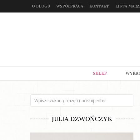
O BLOGU
WSPÓŁPRACA
KONTAKT
LISTA MAR
SKLEP
WYKR
JULIA DZWOŃCZYK