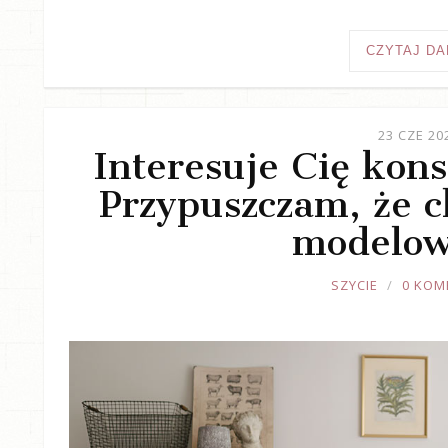
CZYTAJ DA
23 CZE 20
Interesuje Cię kons
Przypuszczam, że ch
modelow
JOULE
SZYCIE
0 KOM