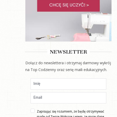
NEWSLETTER
Dołącz do newslettera i otrzymaj darmowy wykrój
na Top Codzienny oraz serię maili edukacyjnych.
Zapisując się rozumiem, że będę otrzymywać
maile od Twoje Wykroje i wiem, że moje dane