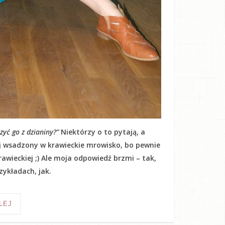
yć go z dzianiny?”
Niektórzy o to pytają, a
kij wsadzony w krawieckie mrowisko, bo pewnie
awieckiej ;) Ale moja odpowiedź brzmi – tak,
ykładach, jak.
LEJ