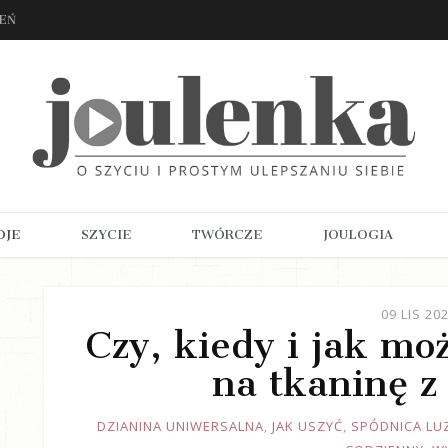
ZEŃ
OJE
SZYCIE
TWÓRCZE
JOULOGIA
09 LIS 20
Czy, kiedy i jak mo
na tkaninę z
JOULE
DZIANINA UNIWERSALNA
,
JAK USZYĆ
,
SPÓDNICA LU