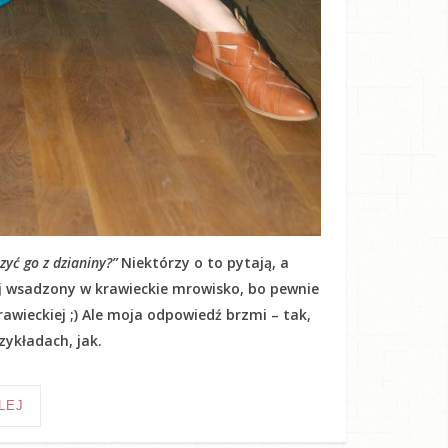
yć go z dzianiny?”
Niektórzy o to pytają, a
kij wsadzony w krawieckie mrowisko, bo pewnie
awieckiej ;) Ale moja odpowiedź brzmi – tak,
ykładach, jak.
LEJ