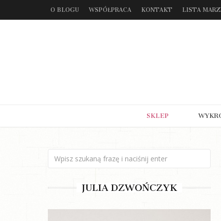
O BLOGU
WSPÓŁPRACA
KONTAKT
LISTA MAR
SKLEP
WYKR
JULIA DZWOŃCZYK