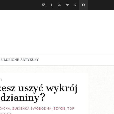
ULUBIONE ARTYKUŁY
23
żesz uszyć wykrój
 dzianiny?
ZACKA
,
SUKIENKA SWOBODNA
,
SZYCIE
,
TOP