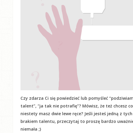
Czy zdarza Ci się powiedzieć lub pomyśleć “podziwiam
talent”, “ja tak nie potrafię”? Mówisz, że też chcesz c
niestety masz dwie lewe ręce? Jeśli jesteś jedną z tyc
brakiem talentu, przeczytaj to proszę bardzo uważnie! 
niemała ;)