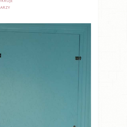
YKROJE
TARZY