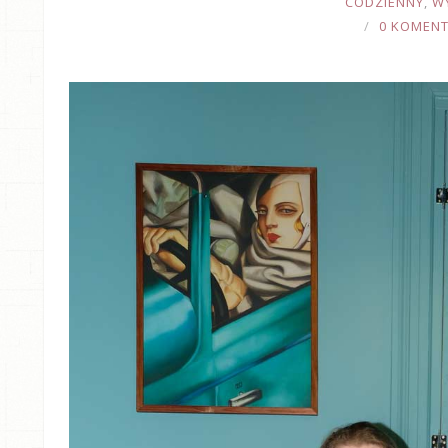
CODZIENNY
,
W
0 KOMEN