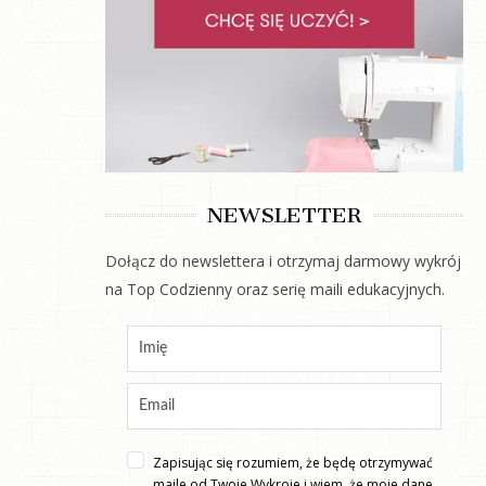
NEWSLETTER
Dołącz do newslettera i otrzymaj darmowy wykrój
na Top Codzienny oraz serię maili edukacyjnych.
Zapisując się rozumiem, że będę otrzymywać
maile od Twoje Wykroje i wiem, że moje dane