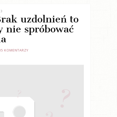
23
Brak uzdolnień to
y nie spróbować
ia
35 KOMENTARZY