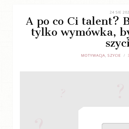
24 SIE 20
A po co Ci talent? 
tylko wymówka, b
szyc
JOULE
MOTYWACJA
,
SZYCIE