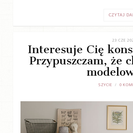
CZYTAJ DA
23 CZE 20
Interesuje Cię kons
Przypuszczam, że ch
modelow
JOULE
SZYCIE
0 KOM