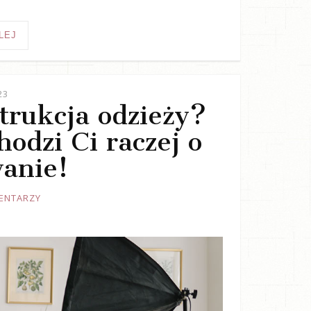
LEJ
23
trukcja odzieży?
odzi Ci raczej o
anie!
ENTARZY