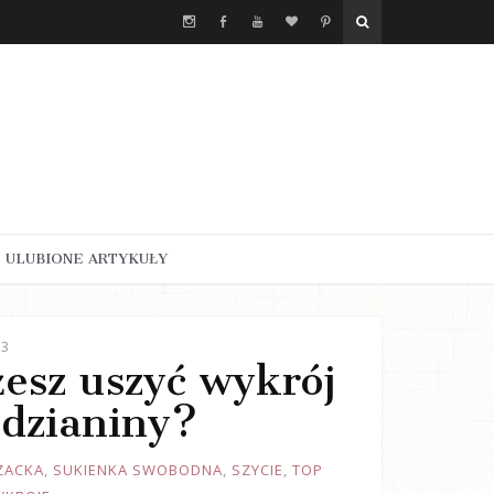
ULUBIONE ARTYKUŁY
23
żesz uszyć wykrój
 dzianiny?
ZACKA
,
SUKIENKA SWOBODNA
,
SZYCIE
,
TOP