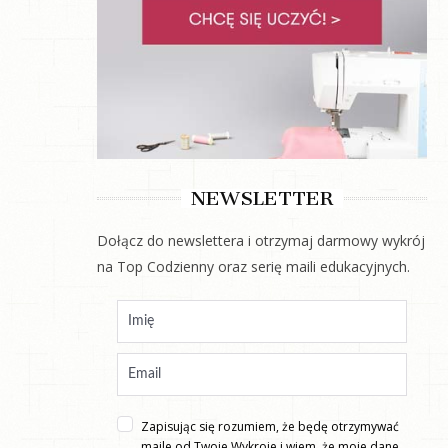
NEWSLETTER
Dołącz do newslettera i otrzymaj darmowy wykrój
na Top Codzienny oraz serię maili edukacyjnych.
Zapisując się rozumiem, że będę otrzymywać
maile od Twoje Wykroje i wiem, że moje dane