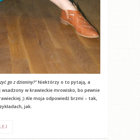
yć go z dzianiny?”
Niektórzy o to pytają, a
kij wsadzony w krawieckie mrowisko, bo pewnie
awieckiej ;) Ale moja odpowiedź brzmi – tak,
ykładach, jak.
LEJ