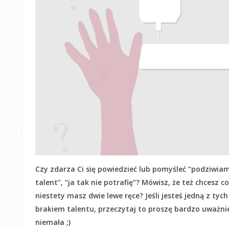
Czy zdarza Ci się powiedzieć lub pomyśleć “podziwiam
talent”, “ja tak nie potrafię”? Mówisz, że też chcesz c
niestety masz dwie lewe ręce? Jeśli jesteś jedną z tyc
brakiem talentu, przeczytaj to proszę bardzo uważnie! 
niemała ;)