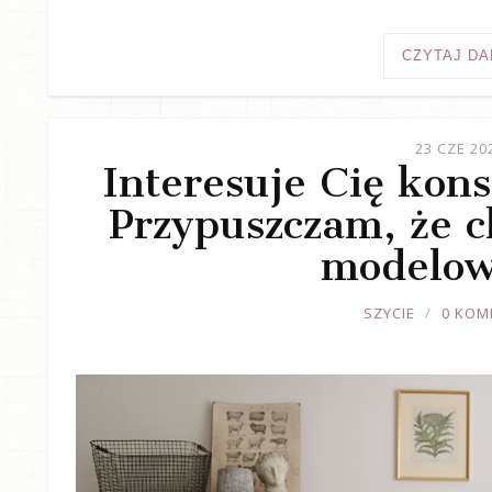
CZYTAJ DA
23 CZE 20
Interesuje Cię kons
Przypuszczam, że ch
modelow
JOULE
SZYCIE
0 KOM