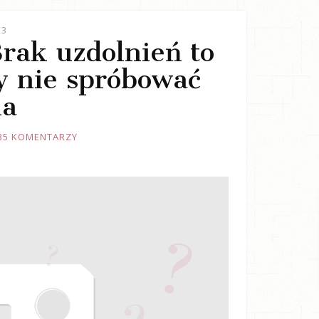
23
Brak uzdolnień to
y nie spróbować
ia
35 KOMENTARZY