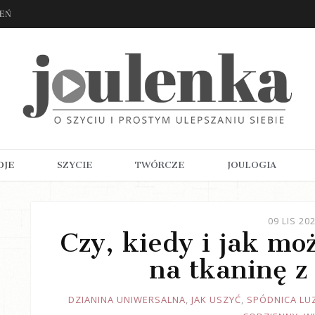
ZEŃ
OJE
SZYCIE
TWÓRCZE
JOULOGIA
09 LIS 20
Czy, kiedy i jak mo
na tkaninę z
JOULE
DZIANINA UNIWERSALNA
,
JAK USZYĆ
,
SPÓDNICA LU