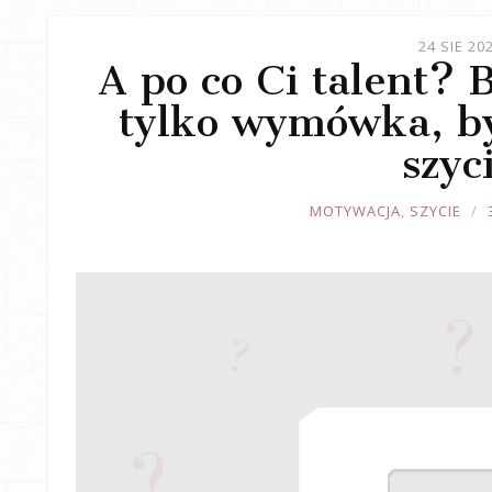
24 SIE 20
A po co Ci talent? 
tylko wymówka, b
szyc
JOULE
MOTYWACJA
,
SZYCIE