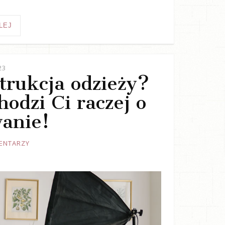
LEJ
23
trukcja odzieży?
odzi Ci raczej o
anie!
ENTARZY