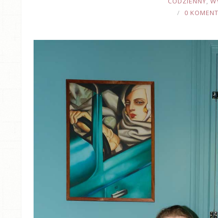
CODZIENNY
,
W
0 KOMEN