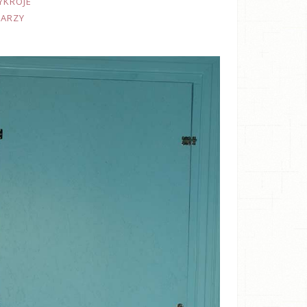
YKROJE
TARZY