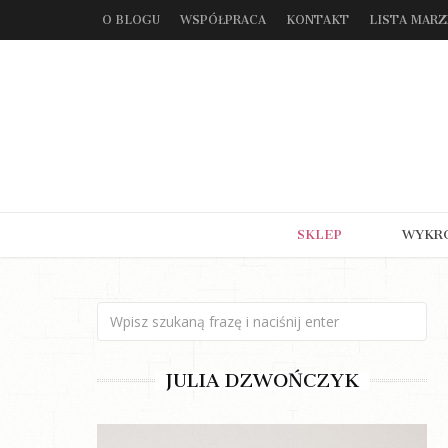
O BLOGU
WSPÓŁPRACA
KONTAKT
LISTA MAR
SKLEP
WYKR
JULIA DZWOŃCZYK