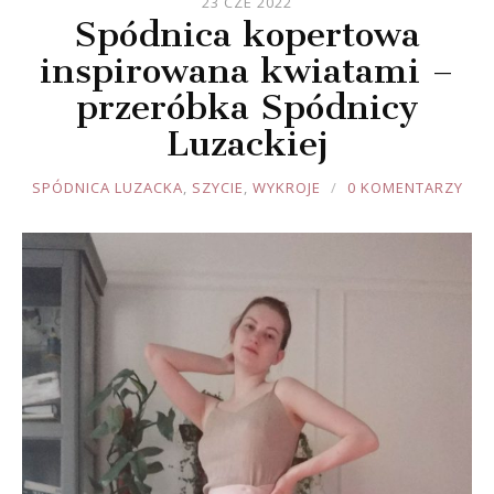
23 CZE 2022
Spódnica kopertowa
inspirowana kwiatami –
przeróbka Spódnicy
Luzackiej
JOULE
SPÓDNICA LUZACKA
,
SZYCIE
,
WYKROJE
0 KOMENTARZY