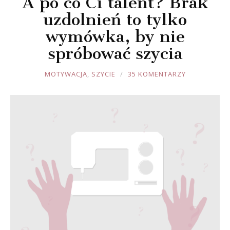
A po co Ci talent? Brak
uzdolnień to tylko
wymówka, by nie
spróbować szycia
JOULE
MOTYWACJA
,
SZYCIE
35 KOMENTARZY