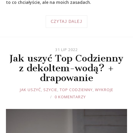
to co chciałyście, ale na moich zasadach.
CZYTAJ DALEJ
31 LIP 2022
Jak uszyć Top Codzienny
z dekoltem-wodą? +
drapowanie
JOULE
JAK USZYĆ
,
SZYCIE
,
TOP CODZIENNY
,
WYKROJE
0 KOMENTARZY