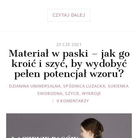
CZYTAJ DALEJ
23 CZE 2021
Materiał w paski – jak go
kroić i szyć, by wydobyć
pełen potencjał wzoru?
JOULE
DZIANINA UNIWERSALNA
,
SPÓDNICA LUZACKA
,
SUKIENKA
SWOBODNA
,
SZYCIE
,
WYKROJE
0 KOMENTARZY