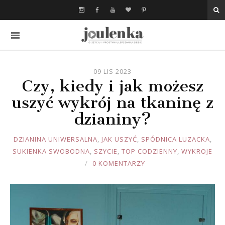
09 LIS 2023
Czy, kiedy i jak możesz
uszyć wykrój na tkaninę z
dzianiny?
JOULE
DZIANINA UNIWERSALNA
,
JAK USZYĆ
,
SPÓDNICA LUZACKA
,
SUKIENKA SWOBODNA
,
SZYCIE
,
TOP CODZIENNY
,
WYKROJE
0 KOMENTARZY