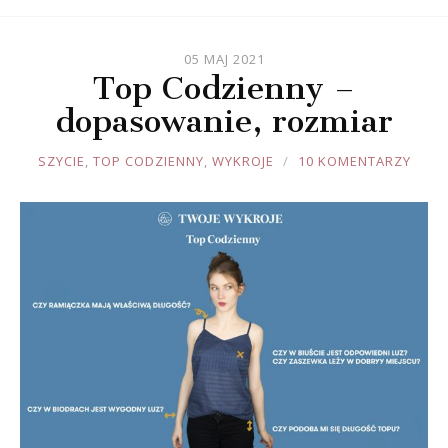
05 MAJ 2021
Top Codzienny –
dopasowanie, rozmiar
JOULE
SZYCIE
,
TOP CODZIENNY
,
WYKROJE
10 KOMENTARZY