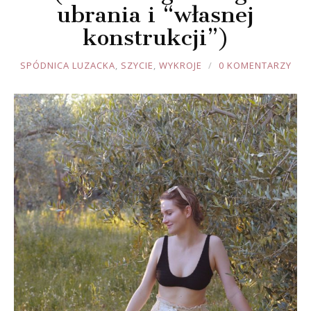
ubrania i “własnej
konstrukcji”)
JOULE
SPÓDNICA LUZACKA
,
SZYCIE
,
WYKROJE
0 KOMENTARZY