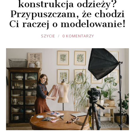
konstrukcja odzieży?
Przypuszczam, że chodzi
Ci raczej o modelowanie!
JOULE
SZYCIE
0 KOMENTARZY