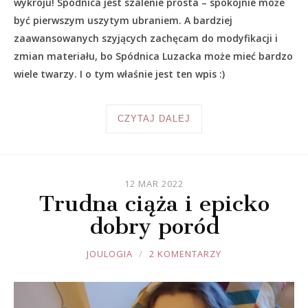
wykroju! Spódnica jest szalenie prosta – spokojnie może
być pierwszym uszytym ubraniem. A bardziej
zaawansowanych szyjących zachęcam do modyfikacji i
zmian materiału, bo Spódnica Luzacka może mieć bardzo
wiele twarzy. I o tym właśnie jest ten wpis :)
CZYTAJ DALEJ
12 MAR 2022
Trudna ciąża i epicko
dobry poród
JOULE
JOULOGIA
2 KOMENTARZY