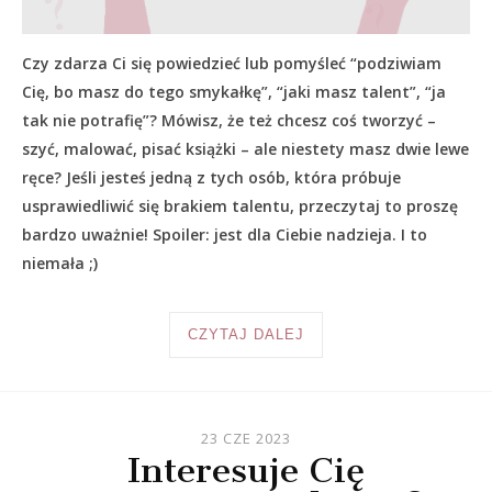
Czy zdarza Ci się powiedzieć lub pomyśleć “podziwiam
Cię, bo masz do tego smykałkę”, “jaki masz talent”, “ja
tak nie potrafię”? Mówisz, że też chcesz coś tworzyć –
szyć, malować, pisać książki – ale niestety masz dwie lewe
ręce? Jeśli jesteś jedną z tych osób, która próbuje
usprawiedliwić się brakiem talentu, przeczytaj to proszę
bardzo uważnie! Spoiler: jest dla Ciebie nadzieja. I to
niemała ;)
CZYTAJ DALEJ
23 CZE 2023
Interesuje Cię