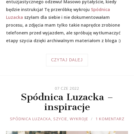
entuzjastycznego odzewu! Masowo pytałyście, kiedy
będzie instrukcja! Tę przeróbkę wykroju
Spódnica
Luzacka
szyłam dla siebie i nie dokumentowałam
procesu, a zdjęcia mam tylko takie naprędce zrobione
telefonem przed wyjazdem, ale spróbuję wytłumaczyć
etapy szycia dzięki archiwalnym materiałom z bloga :)
CZYTAJ DALEJ
07 CZE 2022
Spódnica Luzacka –
inspiracje
JOULE
SPÓDNICA LUZACKA
,
SZYCIE
,
WYKROJE
1 KOMENTARZ