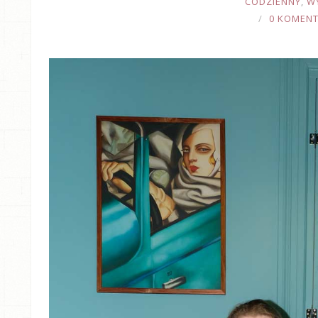
CODZIENNY
,
W
0 KOMEN