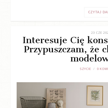
CZYTAJ DA
23 CZE 20
Interesuje Cię kons
Przypuszczam, że ch
modelow
JOULE
SZYCIE
0 KOM