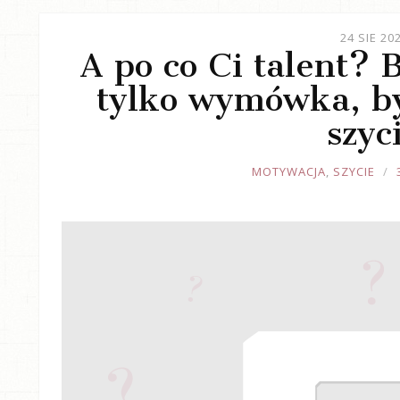
24 SIE 20
A po co Ci talent? 
tylko wymówka, b
szyc
JOULE
MOTYWACJA
,
SZYCIE