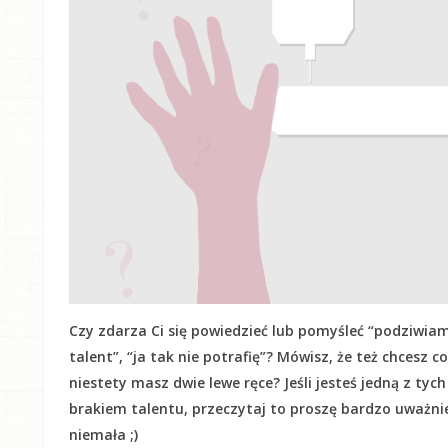
Czy zdarza Ci się powiedzieć lub pomyśleć “podziwiam
talent”, “ja tak nie potrafię”? Mówisz, że też chcesz c
niestety masz dwie lewe ręce? Jeśli jesteś jedną z tyc
brakiem talentu, przeczytaj to proszę bardzo uważnie! 
niemała ;)