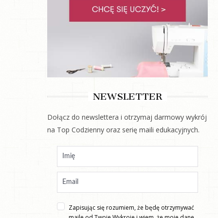
NEWSLETTER
Dołącz do newslettera i otrzymaj darmowy wykrój
na Top Codzienny oraz serię maili edukacyjnych.
Zapisując się rozumiem, że będę otrzymywać
maile od Twoje Wykroje i wiem, że moje dane