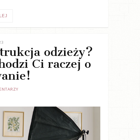
LEJ
23
trukcja odzieży?
odzi Ci raczej o
anie!
ENTARZY