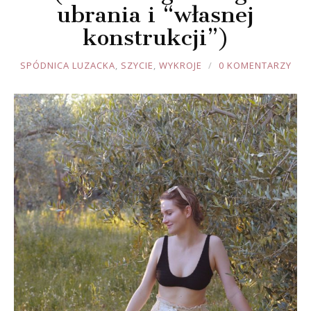
ubrania i “własnej
konstrukcji”)
JOULE
SPÓDNICA LUZACKA
,
SZYCIE
,
WYKROJE
0 KOMENTARZY