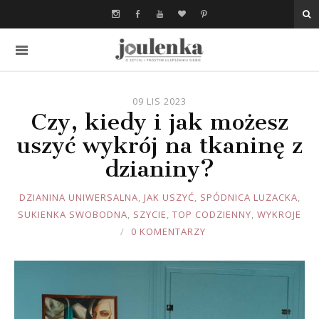
09 LIS 2023
Czy, kiedy i jak możesz
uszyć wykrój na tkaninę z
dzianiny?
JOULE
DZIANINA UNIWERSALNA
,
JAK USZYĆ
,
SPÓDNICA LUZACKA
,
SUKIENKA SWOBODNA
,
SZYCIE
,
TOP CODZIENNY
,
WYKROJE
0 KOMENTARZY