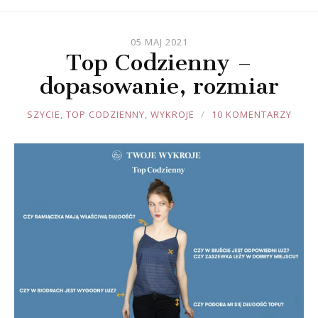
05 MAJ 2021
Top Codzienny –
dopasowanie, rozmiar
JOULE
SZYCIE
,
TOP CODZIENNY
,
WYKROJE
10 KOMENTARZY