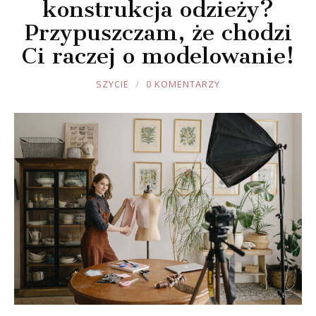
konstrukcja odzieży?
Przypuszczam, że chodzi
Ci raczej o modelowanie!
JOULE
SZYCIE
0 KOMENTARZY