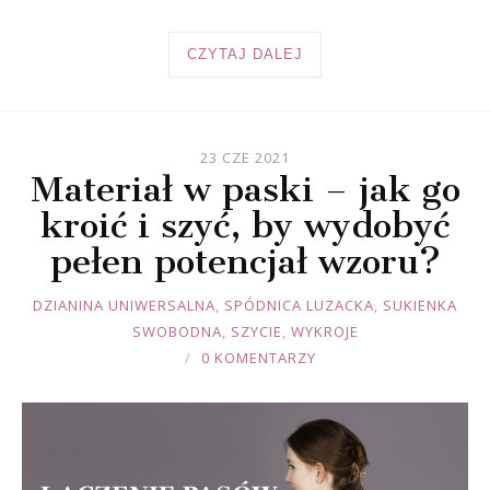
CZYTAJ DALEJ
23 CZE 2021
Materiał w paski – jak go
kroić i szyć, by wydobyć
pełen potencjał wzoru?
JOULE
DZIANINA UNIWERSALNA
,
SPÓDNICA LUZACKA
,
SUKIENKA
SWOBODNA
,
SZYCIE
,
WYKROJE
0 KOMENTARZY