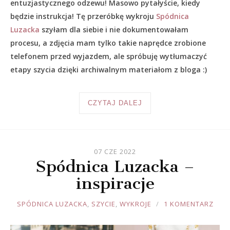
entuzjastycznego odzewu! Masowo pytałyście, kiedy
będzie instrukcja! Tę przeróbkę wykroju
Spódnica
Luzacka
szyłam dla siebie i nie dokumentowałam
procesu, a zdjęcia mam tylko takie naprędce zrobione
telefonem przed wyjazdem, ale spróbuję wytłumaczyć
etapy szycia dzięki archiwalnym materiałom z bloga :)
CZYTAJ DALEJ
07 CZE 2022
Spódnica Luzacka –
inspiracje
JOULE
SPÓDNICA LUZACKA
,
SZYCIE
,
WYKROJE
1 KOMENTARZ