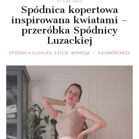
23 CZE 2022
Spódnica kopertowa
inspirowana kwiatami –
przeróbka Spódnicy
Luzackiej
JOULE
SPÓDNICA LUZACKA
,
SZYCIE
,
WYKROJE
0 KOMENTARZY