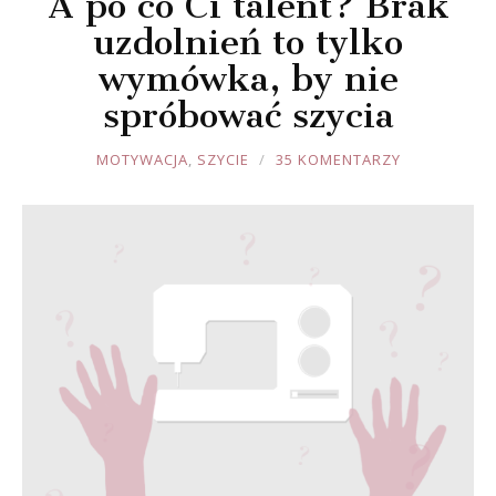
A po co Ci talent? Brak
uzdolnień to tylko
wymówka, by nie
spróbować szycia
JOULE
MOTYWACJA
,
SZYCIE
35 KOMENTARZY