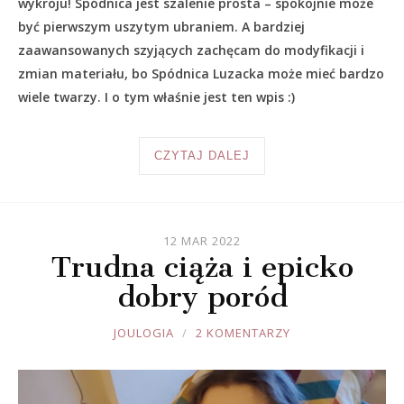
wykroju! Spódnica jest szalenie prosta – spokojnie może
być pierwszym uszytym ubraniem. A bardziej
zaawansowanych szyjących zachęcam do modyfikacji i
zmian materiału, bo Spódnica Luzacka może mieć bardzo
wiele twarzy. I o tym właśnie jest ten wpis :)
CZYTAJ DALEJ
12 MAR 2022
Trudna ciąża i epicko
dobry poród
JOULE
JOULOGIA
2 KOMENTARZY