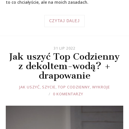
to co chciałyście, ale na moich zasadach.
CZYTAJ DALEJ
31 LIP 2022
Jak uszyć Top Codzienny
z dekoltem-wodą? +
drapowanie
JOULE
JAK USZYĆ
,
SZYCIE
,
TOP CODZIENNY
,
WYKROJE
0 KOMENTARZY