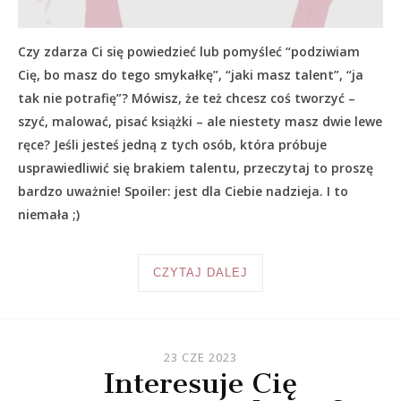
Czy zdarza Ci się powiedzieć lub pomyśleć “podziwiam
Cię, bo masz do tego smykałkę”, “jaki masz talent”, “ja
tak nie potrafię”? Mówisz, że też chcesz coś tworzyć –
szyć, malować, pisać książki – ale niestety masz dwie lewe
ręce? Jeśli jesteś jedną z tych osób, która próbuje
usprawiedliwić się brakiem talentu, przeczytaj to proszę
bardzo uważnie! Spoiler: jest dla Ciebie nadzieja. I to
niemała ;)
CZYTAJ DALEJ
23 CZE 2023
Interesuje Cię