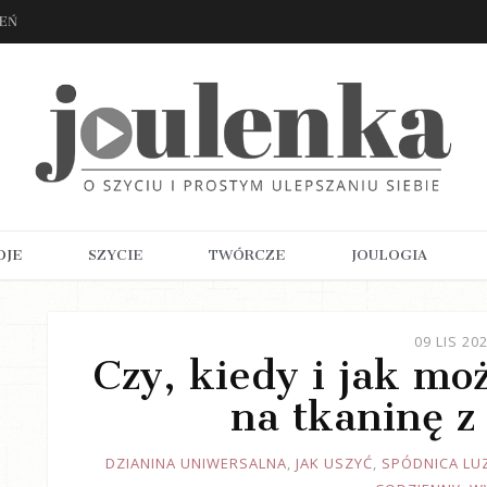
ZEŃ
OJE
SZYCIE
TWÓRCZE
JOULOGIA
09 LIS 20
Czy, kiedy i jak mo
na tkaninę z
JOULE
DZIANINA UNIWERSALNA
,
JAK USZYĆ
,
SPÓDNICA LU