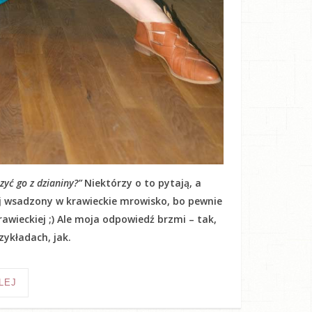
yć go z dzianiny?”
Niektórzy o to pytają, a
kij wsadzony w krawieckie mrowisko, bo pewnie
awieckiej ;) Ale moja odpowiedź brzmi – tak,
ykładach, jak.
LEJ