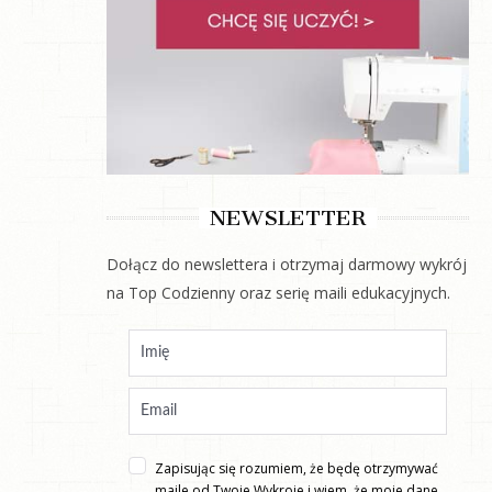
NEWSLETTER
Dołącz do newslettera i otrzymaj darmowy wykrój
na Top Codzienny oraz serię maili edukacyjnych.
Zapisując się rozumiem, że będę otrzymywać
maile od Twoje Wykroje i wiem, że moje dane