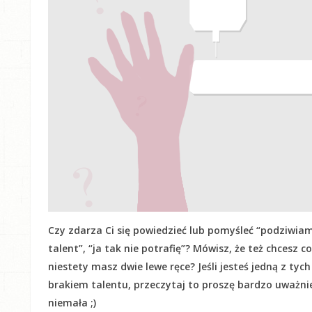
Czy zdarza Ci się powiedzieć lub pomyśleć “podziwiam
talent”, “ja tak nie potrafię”? Mówisz, że też chcesz c
niestety masz dwie lewe ręce? Jeśli jesteś jedną z tyc
brakiem talentu, przeczytaj to proszę bardzo uważnie! 
niemała ;)