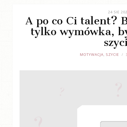
24 SIE 20
A po co Ci talent? 
tylko wymówka, b
szyc
JOULE
MOTYWACJA
,
SZYCIE