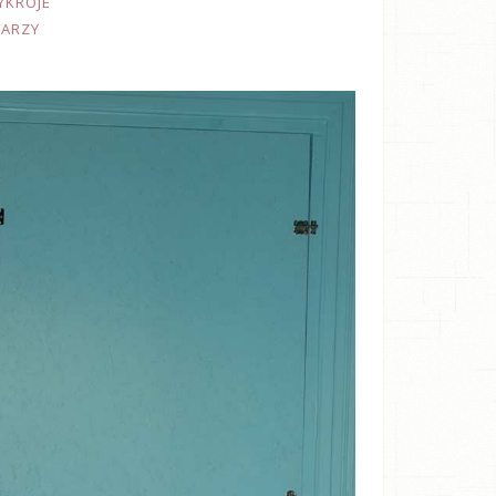
YKROJE
TARZY