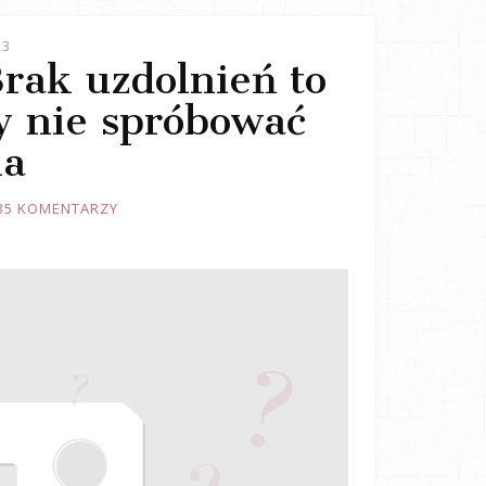
23
Brak uzdolnień to
y nie spróbować
ia
35 KOMENTARZY