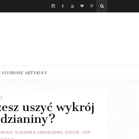
ULUBIONE ARTYKUŁY
23
żesz uszyć wykrój
 dzianiny?
ZACKA
,
SUKIENKA SWOBODNA
,
SZYCIE
,
TOP