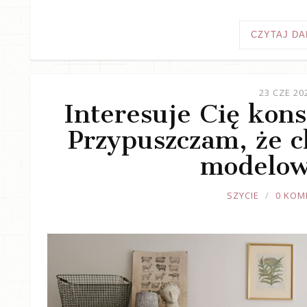
CZYTAJ DA
23 CZE 20
Interesuje Cię kons
Przypuszczam, że ch
modelow
JOULE
SZYCIE
0 KOM