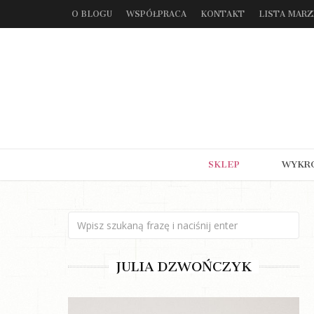
O BLOGU
WSPÓŁPRACA
KONTAKT
LISTA MAR
SKLEP
WYKR
JULIA DZWOŃCZYK