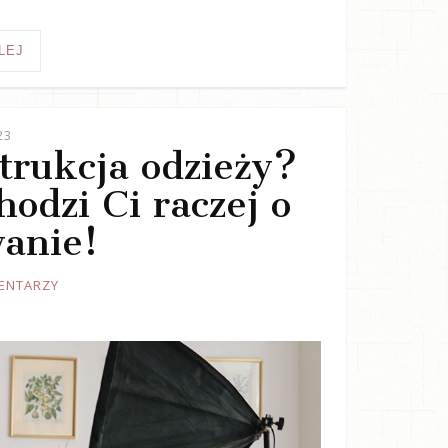
LEJ
23
trukcja odzieży?
odzi Ci raczej o
anie!
ENTARZY