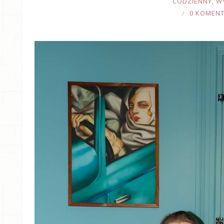
CODZIENNY
,
W
0 KOMEN