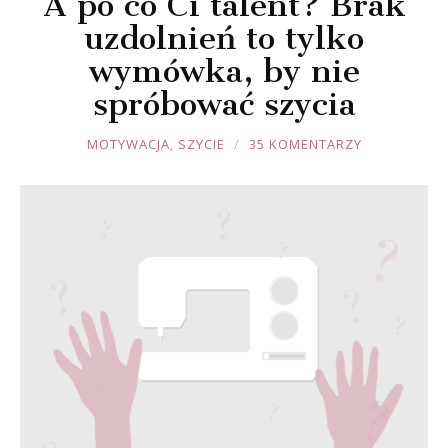
A po co Ci talent? Brak
uzdolnień to tylko
wymówka, by nie
spróbować szycia
JOULE
MOTYWACJA
,
SZYCIE
35 KOMENTARZY