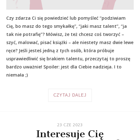
Czy zdarza Ci się powiedzieć lub pomyśleć “podziwiam
Cię, bo masz do tego smykałkę”, “jaki masz talent”, “ja
tak nie potrafię”? Mówisz, że też chcesz coś tworzyć –
szyć, malować, pisać książki – ale niestety masz dwie lewe
ręce? Jeśli jesteś jedną z tych osób, która próbuje
usprawiedliwić się brakiem talentu, przeczytaj to proszę
bardzo uważnie! Spoiler: jest dla Ciebie nadzieja. I to
niemała ;)
CZYTAJ DALEJ
23 CZE 2023
Interesuje Cię