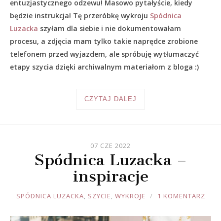
entuzjastycznego odzewu! Masowo pytałyście, kiedy
będzie instrukcja! Tę przeróbkę wykroju
Spódnica
Luzacka
szyłam dla siebie i nie dokumentowałam
procesu, a zdjęcia mam tylko takie naprędce zrobione
telefonem przed wyjazdem, ale spróbuję wytłumaczyć
etapy szycia dzięki archiwalnym materiałom z bloga :)
CZYTAJ DALEJ
07 CZE 2022
Spódnica Luzacka –
inspiracje
JOULE
SPÓDNICA LUZACKA
,
SZYCIE
,
WYKROJE
1 KOMENTARZ