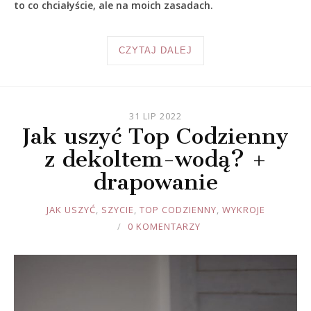
to co chciałyście, ale na moich zasadach.
CZYTAJ DALEJ
31 LIP 2022
Jak uszyć Top Codzienny
z dekoltem-wodą? +
drapowanie
JOULE
JAK USZYĆ
,
SZYCIE
,
TOP CODZIENNY
,
WYKROJE
0 KOMENTARZY