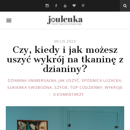
09 LIS 2023
Czy, kiedy i jak możesz
uszyć wykrój na tkaninę z
dzianiny?
JOULE
DZIANINA UNIWERSALNA
,
JAK USZYĆ
,
SPÓDNICA LUZACKA
,
SUKIENKA SWOBODNA
,
SZYCIE
,
TOP CODZIENNY
,
WYKROJE
0 KOMENTARZY