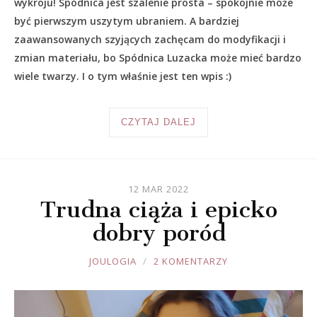
wykroju! Spódnica jest szalenie prosta – spokojnie może
być pierwszym uszytym ubraniem. A bardziej
zaawansowanych szyjących zachęcam do modyfikacji i
zmian materiału, bo Spódnica Luzacka może mieć bardzo
wiele twarzy. I o tym właśnie jest ten wpis :)
CZYTAJ DALEJ
12 MAR 2022
Trudna ciąża i epicko
dobry poród
JOULE
JOULOGIA
2 KOMENTARZY