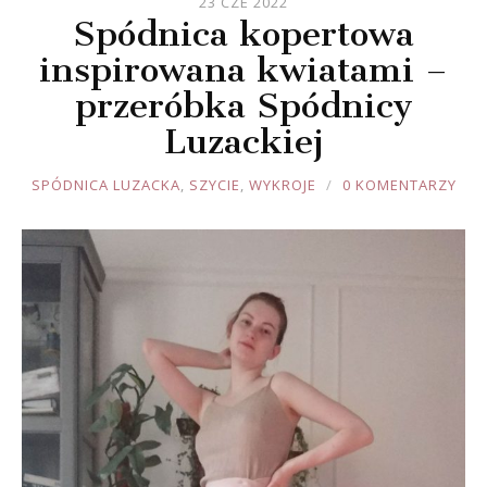
23 CZE 2022
Spódnica kopertowa
inspirowana kwiatami –
przeróbka Spódnicy
Luzackiej
JOULE
SPÓDNICA LUZACKA
,
SZYCIE
,
WYKROJE
0 KOMENTARZY