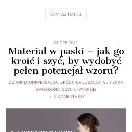
CZYTAJ DALEJ
23 CZE 2021
Materiał w paski – jak go
kroić i szyć, by wydobyć
pełen potencjał wzoru?
JOULE
DZIANINA UNIWERSALNA
,
SPÓDNICA LUZACKA
,
SUKIENKA
SWOBODNA
,
SZYCIE
,
WYKROJE
0 KOMENTARZY