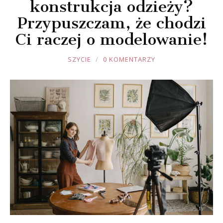
konstrukcja odzieży?
Przypuszczam, że chodzi
Ci raczej o modelowanie!
JOULE
SZYCIE
0 KOMENTARZY