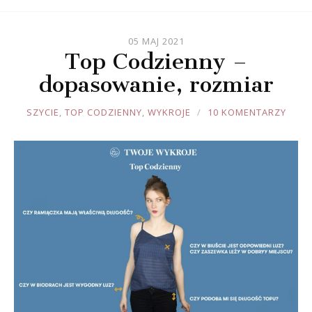
05 MAJ 2021
Top Codzienny –
dopasowanie, rozmiar
JOULE
SZYCIE
,
TOP CODZIENNY
,
WYKROJE
10 KOMENTARZY