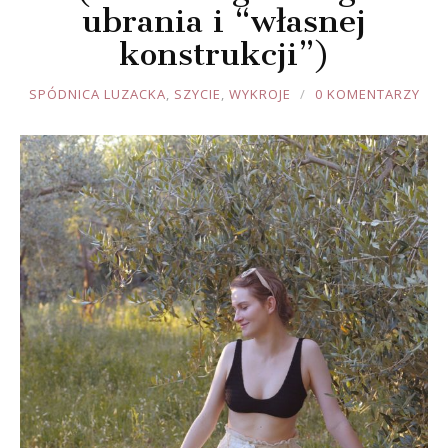
ubrania i “własnej
konstrukcji”)
JOULE
SPÓDNICA LUZACKA
,
SZYCIE
,
WYKROJE
0 KOMENTARZY