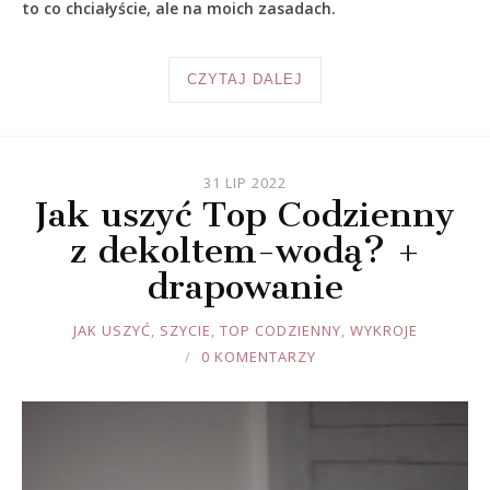
to co chciałyście, ale na moich zasadach.
CZYTAJ DALEJ
31 LIP 2022
Jak uszyć Top Codzienny
z dekoltem-wodą? +
drapowanie
JOULE
JAK USZYĆ
,
SZYCIE
,
TOP CODZIENNY
,
WYKROJE
0 KOMENTARZY