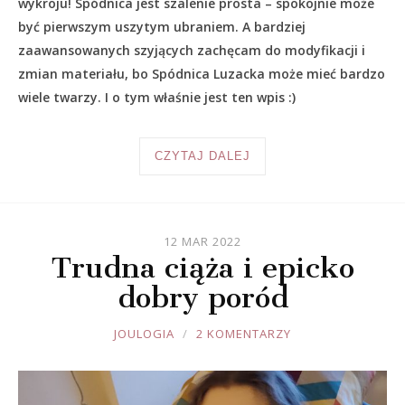
wykroju! Spódnica jest szalenie prosta – spokojnie może
być pierwszym uszytym ubraniem. A bardziej
zaawansowanych szyjących zachęcam do modyfikacji i
zmian materiału, bo Spódnica Luzacka może mieć bardzo
wiele twarzy. I o tym właśnie jest ten wpis :)
CZYTAJ DALEJ
12 MAR 2022
Trudna ciąża i epicko
dobry poród
JOULE
JOULOGIA
2 KOMENTARZY