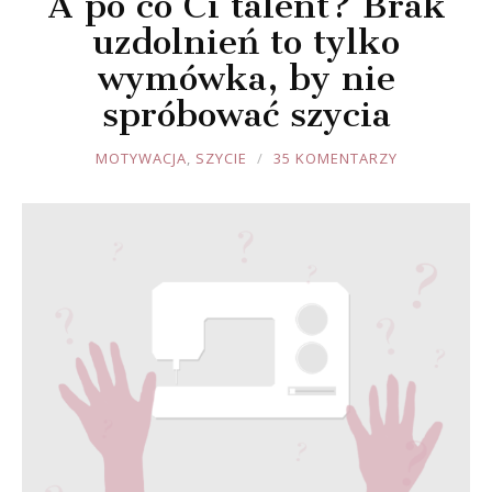
A po co Ci talent? Brak
uzdolnień to tylko
wymówka, by nie
spróbować szycia
JOULE
MOTYWACJA
,
SZYCIE
35 KOMENTARZY