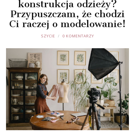
konstrukcja odzieży?
Przypuszczam, że chodzi
Ci raczej o modelowanie!
JOULE
SZYCIE
0 KOMENTARZY