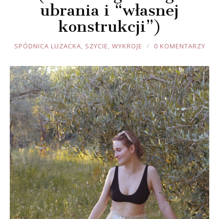
ubrania i “własnej
konstrukcji”)
JOULE
SPÓDNICA LUZACKA
,
SZYCIE
,
WYKROJE
0 KOMENTARZY