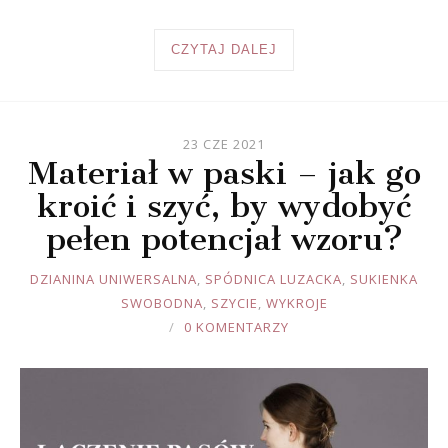
CZYTAJ DALEJ
23 CZE 2021
Materiał w paski – jak go
kroić i szyć, by wydobyć
pełen potencjał wzoru?
JOULE
DZIANINA UNIWERSALNA
,
SPÓDNICA LUZACKA
,
SUKIENKA
SWOBODNA
,
SZYCIE
,
WYKROJE
0 KOMENTARZY