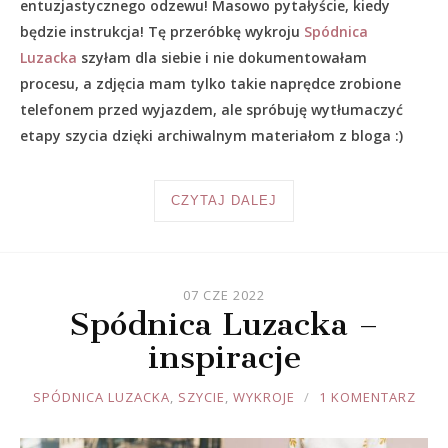
entuzjastycznego odzewu! Masowo pytałyście, kiedy
będzie instrukcja! Tę przeróbkę wykroju
Spódnica
Luzacka
szyłam dla siebie i nie dokumentowałam
procesu, a zdjęcia mam tylko takie naprędce zrobione
telefonem przed wyjazdem, ale spróbuję wytłumaczyć
etapy szycia dzięki archiwalnym materiałom z bloga :)
CZYTAJ DALEJ
07 CZE 2022
Spódnica Luzacka –
inspiracje
JOULE
SPÓDNICA LUZACKA
,
SZYCIE
,
WYKROJE
1 KOMENTARZ