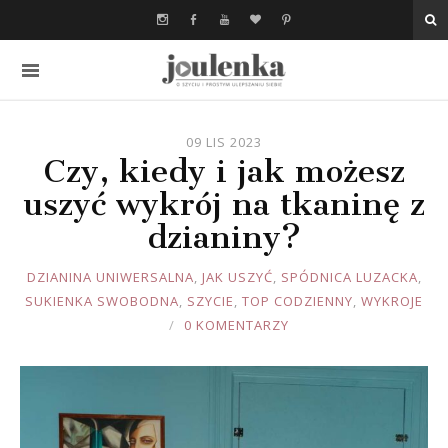
09 LIS 2023
Czy, kiedy i jak możesz
uszyć wykrój na tkaninę z
dzianiny?
JOULE
DZIANINA UNIWERSALNA
,
JAK USZYĆ
,
SPÓDNICA LUZACKA
,
SUKIENKA SWOBODNA
,
SZYCIE
,
TOP CODZIENNY
,
WYKROJE
0 KOMENTARZY