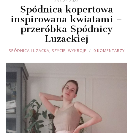
23 CZE 2022
Spódnica kopertowa
inspirowana kwiatami –
przeróbka Spódnicy
Luzackiej
JOULE
SPÓDNICA LUZACKA
,
SZYCIE
,
WYKROJE
0 KOMENTARZY