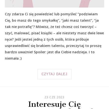
Czy zdarza Ci się powiedzieć lub pomyśleć “podziwiam
Cię, bo masz do tego smykałkę”, “jaki masz talent”, “ja
tak nie potrafię”? Mówisz, że też chcesz coś tworzyć –
szyć, malować, pisać książki – ale niestety masz dwie lewe
ręce? Jeśli jesteś jedną z tych osób, która próbuje
usprawiedliwić się brakiem talentu, przeczytaj to proszę
bardzo uważnie! Spoiler: jest dla Ciebie nadzieja. I to
niemała ;)
CZYTAJ DALEJ
23 CZE 2023
Interesuje Cię