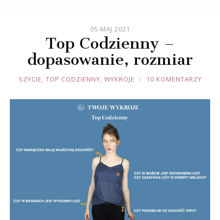
05 MAJ 2021
Top Codzienny –
dopasowanie, rozmiar
JOULE
SZYCIE
,
TOP CODZIENNY
,
WYKROJE
10 KOMENTARZY