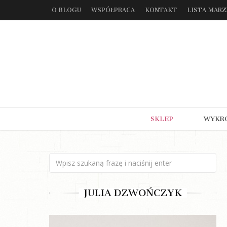
O BLOGU
WSPÓŁPRACA
KONTAKT
LISTA MAR
SKLEP
WYKR
JULIA DZWOŃCZYK