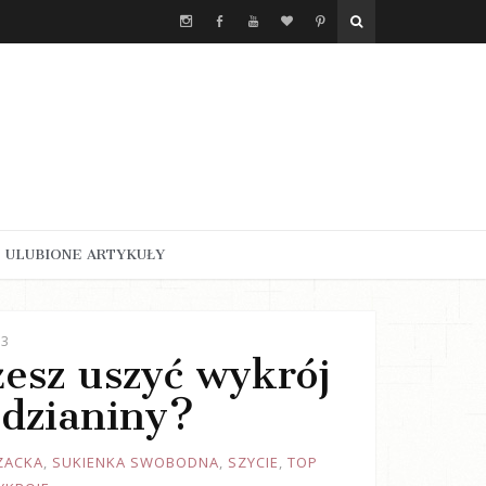
ULUBIONE ARTYKUŁY
23
żesz uszyć wykrój
 dzianiny?
ZACKA
,
SUKIENKA SWOBODNA
,
SZYCIE
,
TOP