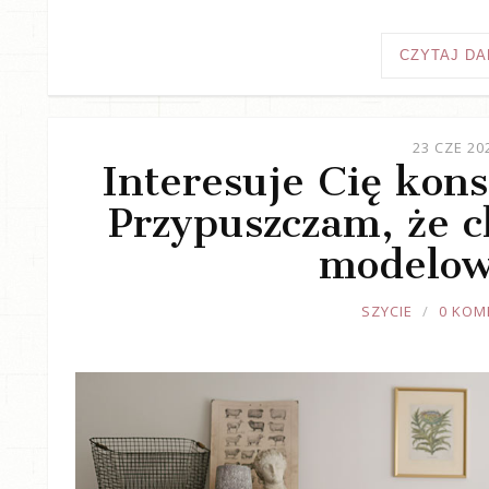
CZYTAJ DA
23 CZE 20
Interesuje Cię kons
Przypuszczam, że ch
modelow
JOULE
SZYCIE
0 KOM