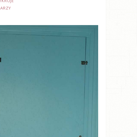
YKROJE
TARZY