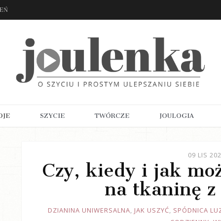
ZEŃ
OJE
SZYCIE
TWÓRCZE
JOULOGIA
09 LIS 20
Czy, kiedy i jak mo
na tkaninę z
JOULE
DZIANINA UNIWERSALNA
,
JAK USZYĆ
,
SPÓDNICA LU