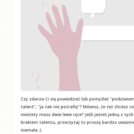
Czy zdarza Ci się powiedzieć lub pomyśleć “podziwiam
talent”, “ja tak nie potrafię”? Mówisz, że też chcesz c
niestety masz dwie lewe ręce? Jeśli jesteś jedną z tyc
brakiem talentu, przeczytaj to proszę bardzo uważnie! 
niemała ;)