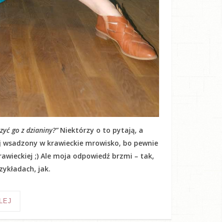
yć go z dzianiny?”
Niektórzy o to pytają, a
kij wsadzony w krawieckie mrowisko, bo pewnie
awieckiej ;) Ale moja odpowiedź brzmi – tak,
ykładach, jak.
LEJ