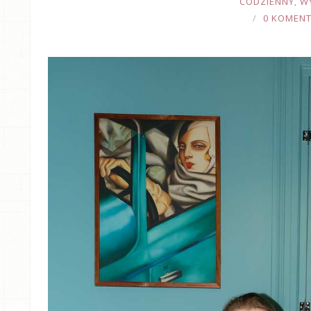
CODZIENNY
,
W
0 KOMEN