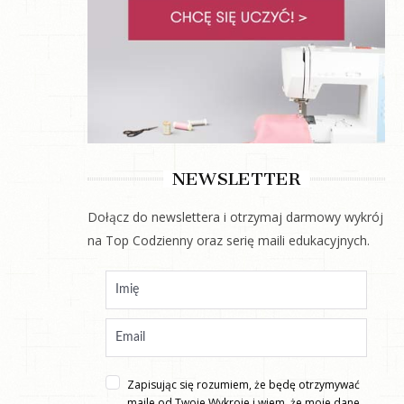
NEWSLETTER
Dołącz do newslettera i otrzymaj darmowy wykrój
na Top Codzienny oraz serię maili edukacyjnych.
Zapisując się rozumiem, że będę otrzymywać
maile od Twoje Wykroje i wiem, że moje dane