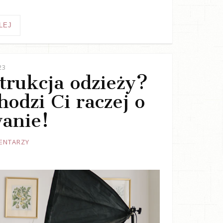
LEJ
23
trukcja odzieży?
odzi Ci raczej o
anie!
ENTARZY