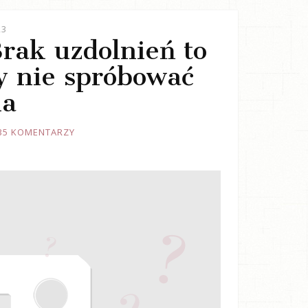
23
Brak uzdolnień to
y nie spróbować
ia
35 KOMENTARZY