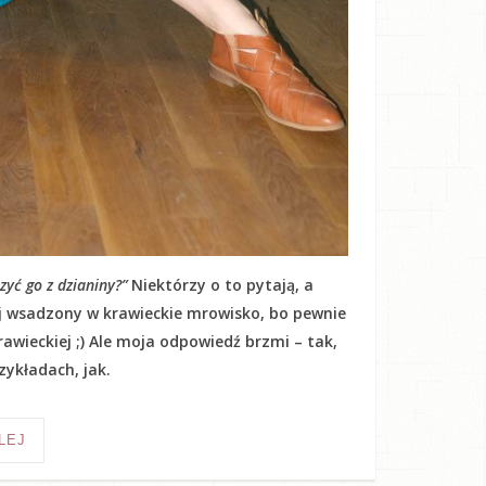
yć go z dzianiny?”
Niektórzy o to pytają, a
kij wsadzony w krawieckie mrowisko, bo pewnie
awieckiej ;) Ale moja odpowiedź brzmi – tak,
ykładach, jak.
LEJ