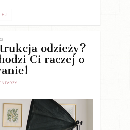
LEJ
23
trukcja odzieży?
odzi Ci raczej o
anie!
ENTARZY