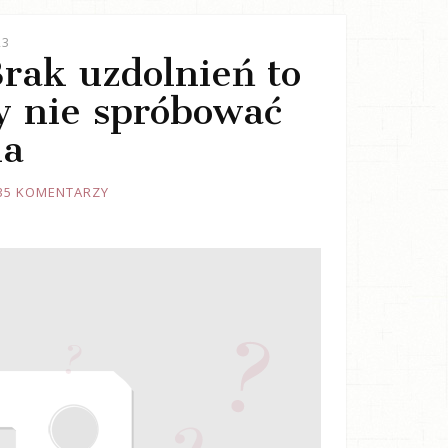
23
Brak uzdolnień to
y nie spróbować
ia
35 KOMENTARZY