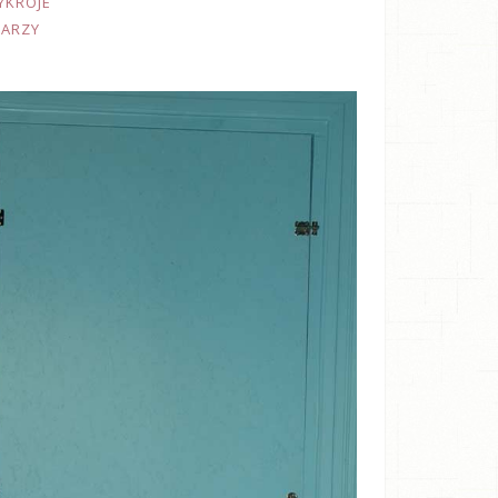
YKROJE
TARZY