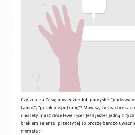
Czy zdarza Ci się powiedzieć lub pomyśleć “podziwiam
talent”, “ja tak nie potrafię”? Mówisz, że też chcesz c
niestety masz dwie lewe ręce? Jeśli jesteś jedną z tyc
brakiem talentu, przeczytaj to proszę bardzo uważnie! 
niemała ;)