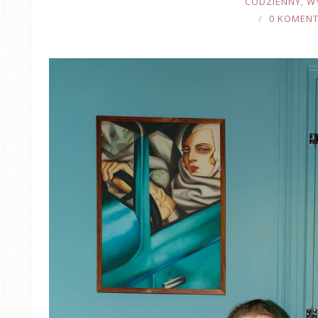
CODZIENNY
,
W
0 KOMEN