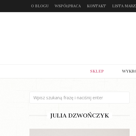
O BLOGU
WSPÓŁPRACA
KONTAKT
LISTA MAR
SKLEP
WYKR
JULIA DZWOŃCZYK