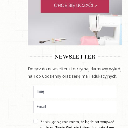
NEWSLETTER
Dołącz do newslettera i otrzymaj darmowy wykrój
na Top Codzienny oraz serię maili edukacyjnych.
Zapisując się rozumiem, że będę otrzymywać
maile od Twoje Wykroje i wiem, że moje dane