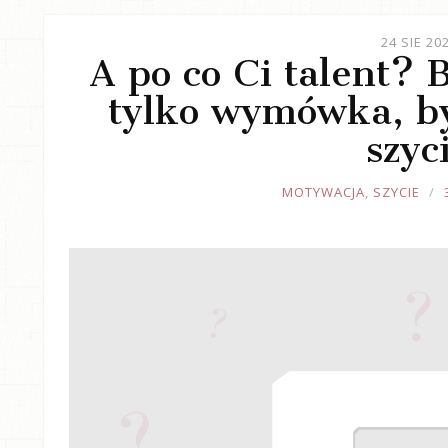
24 SIE 20
A po co Ci talent? 
tylko wymówka, b
szyc
JOULE
MOTYWACJA
,
SZYCIE