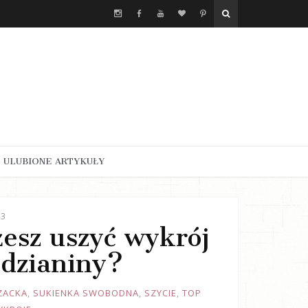
ULUBIONE ARTYKUŁY
23
żesz uszyć wykrój
 dzianiny?
ZACKA
,
SUKIENKA SWOBODNA
,
SZYCIE
,
TOP