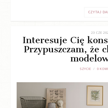
CZYTAJ DA
23 CZE 20
Interesuje Cię kons
Przypuszczam, że ch
modelow
JOULE
SZYCIE
0 KOM