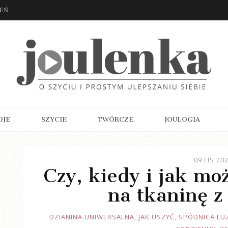
ZEŃ
OJE
SZYCIE
TWÓRCZE
JOULOGIA
09 LIS 20
Czy, kiedy i jak mo
na tkaninę z
JOULE
DZIANINA UNIWERSALNA
,
JAK USZYĆ
,
SPÓDNICA LU