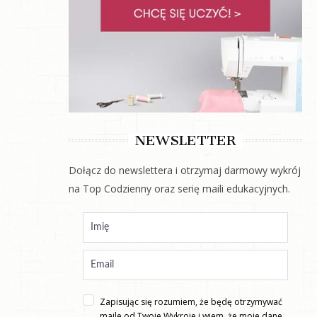
NEWSLETTER
Dołącz do newslettera i otrzymaj darmowy wykrój
na Top Codzienny oraz serię maili edukacyjnych.
Zapisując się rozumiem, że będę otrzymywać
maile od Twoje Wykroje i wiem, że moje dane