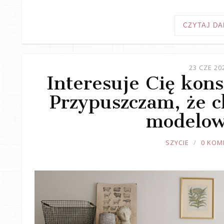
CZYTAJ DA
23 CZE 20
Interesuje Cię kons
Przypuszczam, że ch
modelow
JOULE
SZYCIE
0 KOM