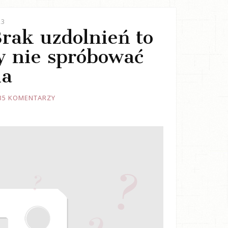
23
Brak uzdolnień to
y nie spróbować
ia
35 KOMENTARZY