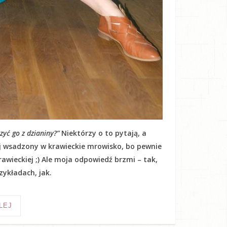
yć go z dzianiny?”
Niektórzy o to pytają, a
kij wsadzony w krawieckie mrowisko, bo pewnie
awieckiej ;) Ale moja odpowiedź brzmi – tak,
ykładach, jak.
LEJ