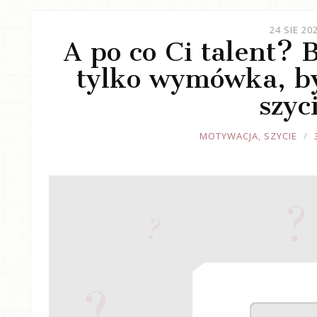
24 SIE 20
A po co Ci talent? 
tylko wymówka, b
szyc
JOULE
MOTYWACJA
,
SZYCIE