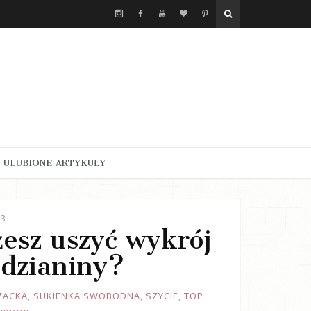
ULUBIONE ARTYKUŁY
23
żesz uszyć wykrój
 dzianiny?
ZACKA
,
SUKIENKA SWOBODNA
,
SZYCIE
,
TOP