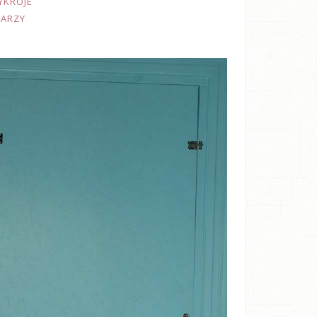
YKROJE
TARZY