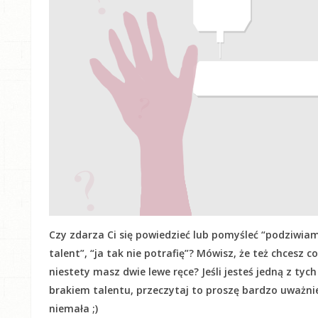
Czy zdarza Ci się powiedzieć lub pomyśleć “podziwiam
talent”, “ja tak nie potrafię”? Mówisz, że też chcesz c
niestety masz dwie lewe ręce? Jeśli jesteś jedną z tyc
brakiem talentu, przeczytaj to proszę bardzo uważnie! 
niemała ;)