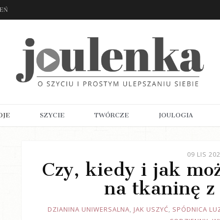
ZEŃ
OJE
SZYCIE
TWÓRCZE
JOULOGIA
09 LIS 20
Czy, kiedy i jak mo
na tkaninę z
JOULE
DZIANINA UNIWERSALNA
,
JAK USZYĆ
,
SPÓDNICA LU