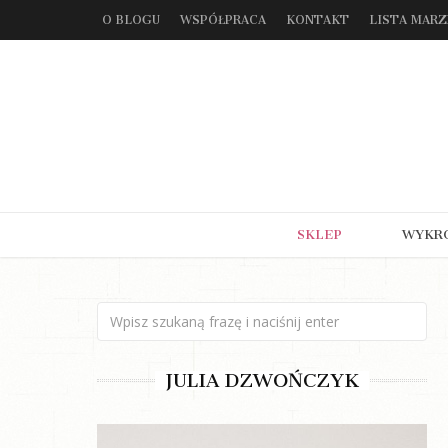
O BLOGU
WSPÓŁPRACA
KONTAKT
LISTA MAR
SKLEP
WYKR
JULIA DZWOŃCZYK