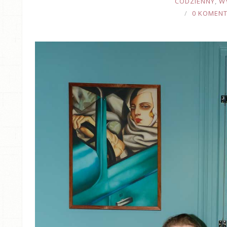
CODZIENNY
,
W
0 KOMEN