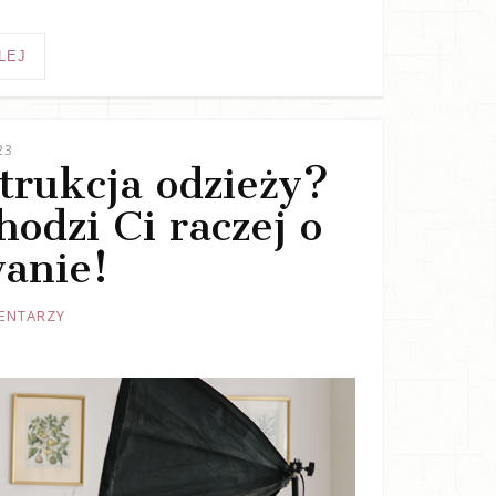
LEJ
23
trukcja odzieży?
odzi Ci raczej o
anie!
ENTARZY