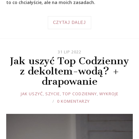
to co chciałyście, ale na moich zasadach.
CZYTAJ DALEJ
31 LIP 2022
Jak uszyć Top Codzienny
z dekoltem-wodą? +
drapowanie
JOULE
JAK USZYĆ
,
SZYCIE
,
TOP CODZIENNY
,
WYKROJE
0 KOMENTARZY