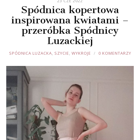
23 CZE 2022
Spódnica kopertowa
inspirowana kwiatami –
przeróbka Spódnicy
Luzackiej
JOULE
SPÓDNICA LUZACKA
,
SZYCIE
,
WYKROJE
0 KOMENTARZY