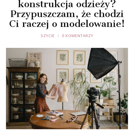
konstrukcja odzieży?
Przypuszczam, że chodzi
Ci raczej o modelowanie!
JOULE
SZYCIE
0 KOMENTARZY