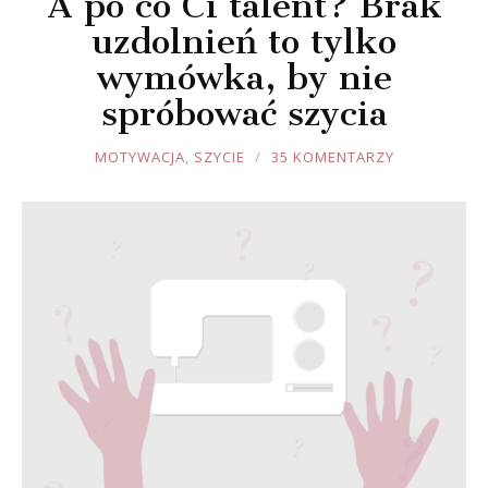
A po co Ci talent? Brak
uzdolnień to tylko
wymówka, by nie
spróbować szycia
JOULE
MOTYWACJA
,
SZYCIE
35 KOMENTARZY