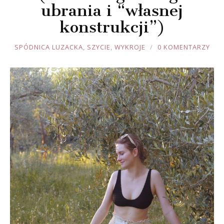
ubrania i “własnej
konstrukcji”)
JOULE
SPÓDNICA LUZACKA
,
SZYCIE
,
WYKROJE
0 KOMENTARZY