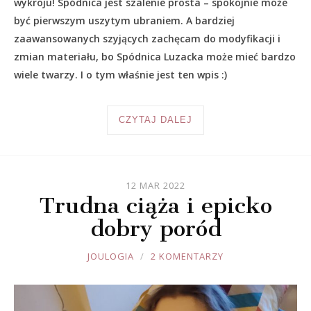
wykroju! Spódnica jest szalenie prosta – spokojnie może
być pierwszym uszytym ubraniem. A bardziej
zaawansowanych szyjących zachęcam do modyfikacji i
zmian materiału, bo Spódnica Luzacka może mieć bardzo
wiele twarzy. I o tym właśnie jest ten wpis :)
CZYTAJ DALEJ
12 MAR 2022
Trudna ciąża i epicko
dobry poród
JOULE
JOULOGIA
2 KOMENTARZY