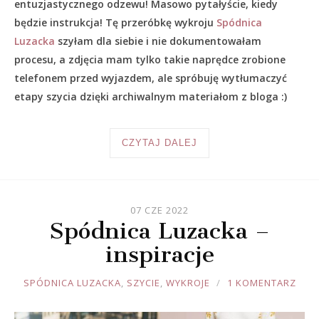
entuzjastycznego odzewu! Masowo pytałyście, kiedy
będzie instrukcja! Tę przeróbkę wykroju
Spódnica
Luzacka
szyłam dla siebie i nie dokumentowałam
procesu, a zdjęcia mam tylko takie naprędce zrobione
telefonem przed wyjazdem, ale spróbuję wytłumaczyć
etapy szycia dzięki archiwalnym materiałom z bloga :)
CZYTAJ DALEJ
07 CZE 2022
Spódnica Luzacka –
inspiracje
JOULE
SPÓDNICA LUZACKA
,
SZYCIE
,
WYKROJE
1 KOMENTARZ