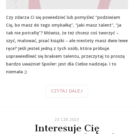
Czy zdarza Ci się powiedzieć lub pomyśleć “podziwiam
Cię, bo masz do tego smykałkę”, “jaki masz talent”, “ja
tak nie potrafię”? Mówisz, że też chcesz coś tworzyć –
szyć, malować, pisać książki – ale niestety masz dwie lewe
ręce? Jeśli jesteś jedną z tych osób, która próbuje
usprawiedliwić się brakiem talentu, przeczytaj to proszę
bardzo uważnie! Spoiler: jest dla Ciebie nadzieja. I to
niemała ;)
CZYTAJ DALEJ
23 CZE 2023
Interesuje Cię