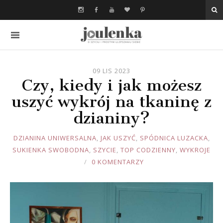
09 LIS 2023
Czy, kiedy i jak możesz
uszyć wykrój na tkaninę z
dzianiny?
JOULE
DZIANINA UNIWERSALNA
,
JAK USZYĆ
,
SPÓDNICA LUZACKA
,
SUKIENKA SWOBODNA
,
SZYCIE
,
TOP CODZIENNY
,
WYKROJE
0 KOMENTARZY