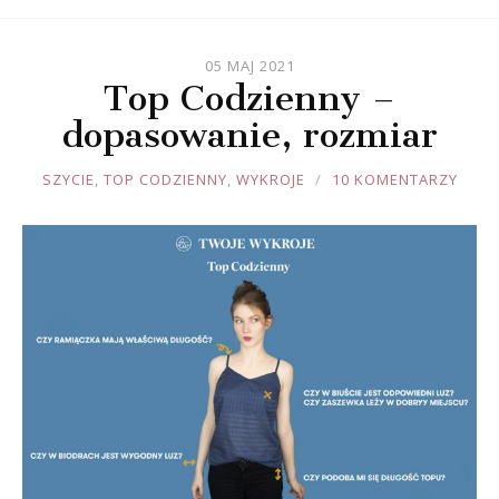
05 MAJ 2021
Top Codzienny –
dopasowanie, rozmiar
JOULE
SZYCIE
,
TOP CODZIENNY
,
WYKROJE
10 KOMENTARZY