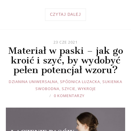
CZYTAJ DALEJ
23 CZE 2021
Materiał w paski – jak go
kroić i szyć, by wydobyć
pełen potencjał wzoru?
JOULE
DZIANINA UNIWERSALNA
,
SPÓDNICA LUZACKA
,
SUKIENKA
SWOBODNA
,
SZYCIE
,
WYKROJE
0 KOMENTARZY