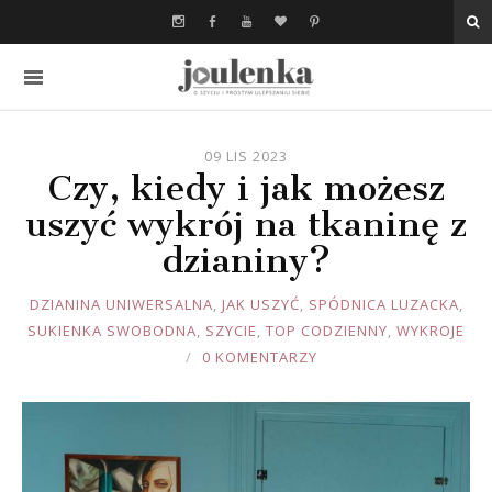
09 LIS 2023
Czy, kiedy i jak możesz
uszyć wykrój na tkaninę z
dzianiny?
JOULE
DZIANINA UNIWERSALNA
,
JAK USZYĆ
,
SPÓDNICA LUZACKA
,
SUKIENKA SWOBODNA
,
SZYCIE
,
TOP CODZIENNY
,
WYKROJE
0 KOMENTARZY