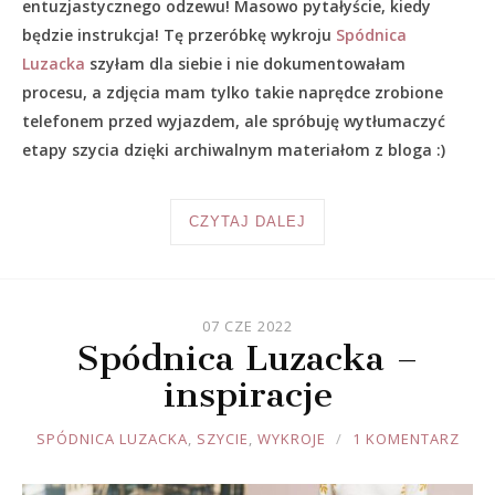
entuzjastycznego odzewu! Masowo pytałyście, kiedy
będzie instrukcja! Tę przeróbkę wykroju
Spódnica
Luzacka
szyłam dla siebie i nie dokumentowałam
procesu, a zdjęcia mam tylko takie naprędce zrobione
telefonem przed wyjazdem, ale spróbuję wytłumaczyć
etapy szycia dzięki archiwalnym materiałom z bloga :)
CZYTAJ DALEJ
07 CZE 2022
Spódnica Luzacka –
inspiracje
JOULE
SPÓDNICA LUZACKA
,
SZYCIE
,
WYKROJE
1 KOMENTARZ