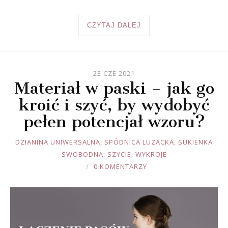
CZYTAJ DALEJ
23 CZE 2021
Materiał w paski – jak go
kroić i szyć, by wydobyć
pełen potencjał wzoru?
JOULE
DZIANINA UNIWERSALNA
,
SPÓDNICA LUZACKA
,
SUKIENKA
SWOBODNA
,
SZYCIE
,
WYKROJE
0 KOMENTARZY