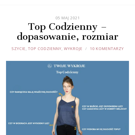
05 MAJ 2021
Top Codzienny –
dopasowanie, rozmiar
JOULE
SZYCIE
,
TOP CODZIENNY
,
WYKROJE
10 KOMENTARZY