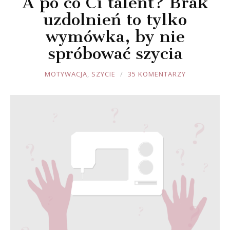
A po co Ci talent? Brak
uzdolnień to tylko
wymówka, by nie
spróbować szycia
JOULE
MOTYWACJA
,
SZYCIE
35 KOMENTARZY