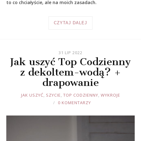
to co chciałyście, ale na moich zasadach.
CZYTAJ DALEJ
31 LIP 2022
Jak uszyć Top Codzienny
z dekoltem-wodą? +
drapowanie
JOULE
JAK USZYĆ
,
SZYCIE
,
TOP CODZIENNY
,
WYKROJE
0 KOMENTARZY