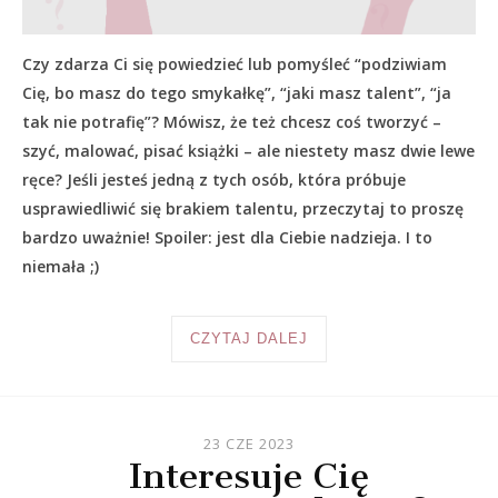
Czy zdarza Ci się powiedzieć lub pomyśleć “podziwiam
Cię, bo masz do tego smykałkę”, “jaki masz talent”, “ja
tak nie potrafię”? Mówisz, że też chcesz coś tworzyć –
szyć, malować, pisać książki – ale niestety masz dwie lewe
ręce? Jeśli jesteś jedną z tych osób, która próbuje
usprawiedliwić się brakiem talentu, przeczytaj to proszę
bardzo uważnie! Spoiler: jest dla Ciebie nadzieja. I to
niemała ;)
CZYTAJ DALEJ
23 CZE 2023
Interesuje Cię