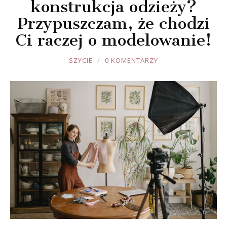
konstrukcja odzieży?
Przypuszczam, że chodzi
Ci raczej o modelowanie!
JOULE
SZYCIE
0 KOMENTARZY