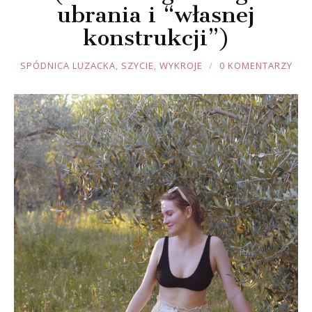
ubrania i “własnej
konstrukcji”)
JOULE
SPÓDNICA LUZACKA
,
SZYCIE
,
WYKROJE
0 KOMENTARZY