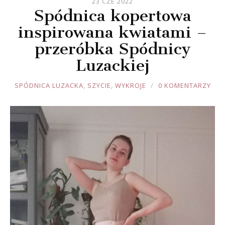
23 CZE 2022
Spódnica kopertowa
inspirowana kwiatami –
przeróbka Spódnicy
Luzackiej
JOULE
SPÓDNICA LUZACKA
,
SZYCIE
,
WYKROJE
0 KOMENTARZY