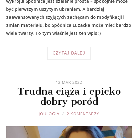
wykroju! Spódnica jest szalenie prosta – spokojnie może
być pierwszym uszytym ubraniem. A bardziej
zaawansowanych szyjących zachęcam do modyfikacji i
zmian materiału, bo Spódnica Luzacka może mieć bardzo
wiele twarzy. I o tym właśnie jest ten wpis :)
CZYTAJ DALEJ
12 MAR 2022
Trudna ciąża i epicko
dobry poród
JOULE
JOULOGIA
2 KOMENTARZY