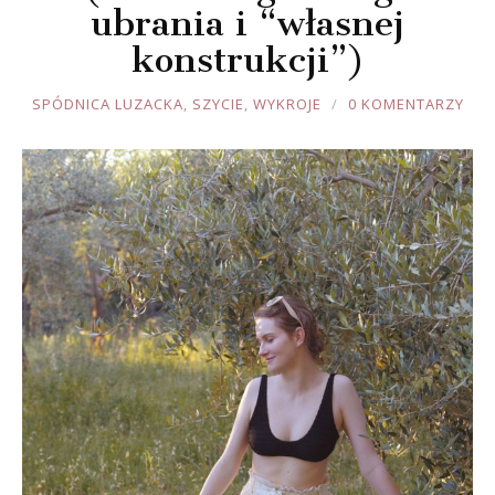
ubrania i “własnej
konstrukcji”)
JOULE
SPÓDNICA LUZACKA
,
SZYCIE
,
WYKROJE
0 KOMENTARZY