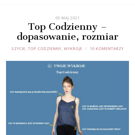
05 MAJ 2021
Top Codzienny –
dopasowanie, rozmiar
JOULE
SZYCIE
,
TOP CODZIENNY
,
WYKROJE
10 KOMENTARZY