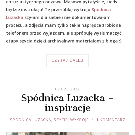
entuzjastycznego odzewu! Masowo pytałyście, kiedy
będzie instrukcja! Tę przeróbkę wykroju
Spódnica
Luzacka
szyłam dla siebie i nie dokumentowałam
procesu, a zdjęcia mam tylko takie naprędce zrobione
telefonem przed wyjazdem, ale spróbuję wytłumaczyć
etapy szycia dzięki archiwalnym materiałom z bloga :)
CZYTAJ DALEJ
07 CZE 2022
Spódnica Luzacka –
inspiracje
JOULE
SPÓDNICA LUZACKA
,
SZYCIE
,
WYKROJE
1 KOMENTARZ