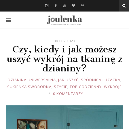
09 LIS 2023
Czy, kiedy i jak możesz
uszyć wykrój na tkaninę z
dzianiny?
JOULE
DZIANINA UNIWERSALNA
,
JAK USZYĆ
,
SPÓDNICA LUZACKA
,
SUKIENKA SWOBODNA
,
SZYCIE
,
TOP CODZIENNY
,
WYKROJE
0 KOMENTARZY