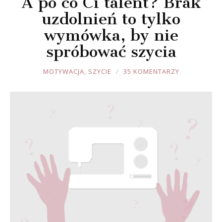
A po co Ci talent? Brak
uzdolnień to tylko
wymówka, by nie
spróbować szycia
JOULE
MOTYWACJA
,
SZYCIE
35 KOMENTARZY