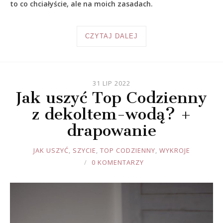
to co chciałyście, ale na moich zasadach.
CZYTAJ DALEJ
31 LIP 2022
Jak uszyć Top Codzienny
z dekoltem-wodą? +
drapowanie
JOULE
JAK USZYĆ
,
SZYCIE
,
TOP CODZIENNY
,
WYKROJE
0 KOMENTARZY