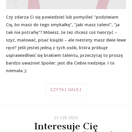
Czy zdarza Ci się powiedzieć lub pomyśleć “podziwiam
Cię, bo masz do tego smykałkę”, “jaki masz talent”, “ja
tak nie potrafię”? Mówisz, że też chcesz coś tworzyć –
szyć, malować, pisać książki – ale niestety masz dwie lewe
ręce? Jeśli jesteś jedną z tych osób, która próbuje
usprawiedliwić się brakiem talentu, przeczytaj to proszę
bardzo uważnie! Spoiler: jest dla Ciebie nadzieja. I to
niemała ;)
CZYTAJ DALEJ
23 CZE 2023
Interesuje Cię