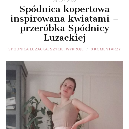
23 CZE 2022
Spódnica kopertowa
inspirowana kwiatami –
przeróbka Spódnicy
Luzackiej
JOULE
SPÓDNICA LUZACKA
,
SZYCIE
,
WYKROJE
0 KOMENTARZY