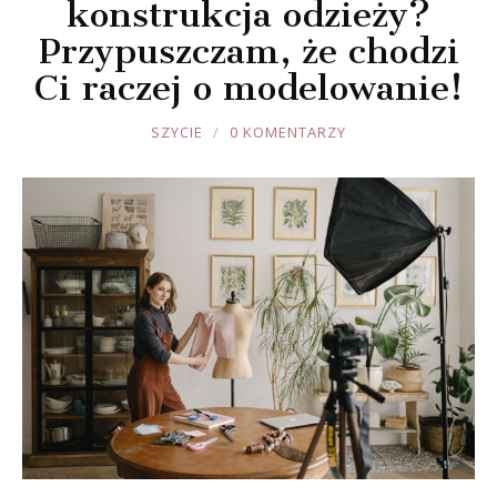
konstrukcja odzieży?
Przypuszczam, że chodzi
Ci raczej o modelowanie!
JOULE
SZYCIE
0 KOMENTARZY