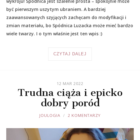
wykroju! Spódnica jest szalenie prosta – spokojnie może
być pierwszym uszytym ubraniem. A bardziej
zaawansowanych szyjących zachęcam do modyfikacji i
zmian materiału, bo Spódnica Luzacka może mieć bardzo
wiele twarzy. I o tym właśnie jest ten wpis :)
CZYTAJ DALEJ
12 MAR 2022
Trudna ciąża i epicko
dobry poród
JOULE
JOULOGIA
2 KOMENTARZY