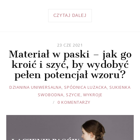
CZYTAJ DALEJ
23 CZE 2021
Materiał w paski – jak go
kroić i szyć, by wydobyć
pełen potencjał wzoru?
JOULE
DZIANINA UNIWERSALNA
,
SPÓDNICA LUZACKA
,
SUKIENKA
SWOBODNA
,
SZYCIE
,
WYKROJE
0 KOMENTARZY