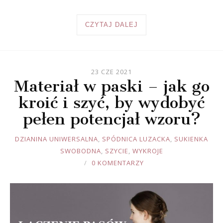
CZYTAJ DALEJ
23 CZE 2021
Materiał w paski – jak go
kroić i szyć, by wydobyć
pełen potencjał wzoru?
JOULE
DZIANINA UNIWERSALNA
,
SPÓDNICA LUZACKA
,
SUKIENKA
SWOBODNA
,
SZYCIE
,
WYKROJE
0 KOMENTARZY