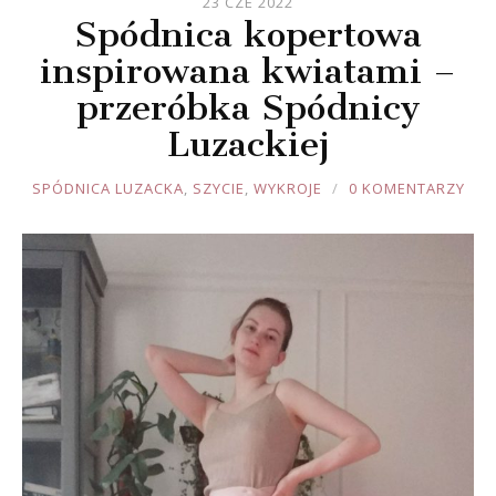
23 CZE 2022
Spódnica kopertowa
inspirowana kwiatami –
przeróbka Spódnicy
Luzackiej
JOULE
SPÓDNICA LUZACKA
,
SZYCIE
,
WYKROJE
0 KOMENTARZY