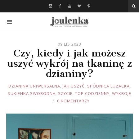
09 LIS 2023
Czy, kiedy i jak możesz
uszyć wykrój na tkaninę z
dzianiny?
JOULE
DZIANINA UNIWERSALNA
,
JAK USZYĆ
,
SPÓDNICA LUZACKA
,
SUKIENKA SWOBODNA
,
SZYCIE
,
TOP CODZIENNY
,
WYKROJE
0 KOMENTARZY