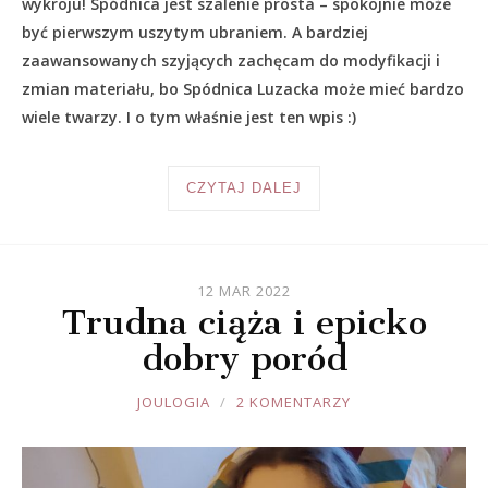
wykroju! Spódnica jest szalenie prosta – spokojnie może
być pierwszym uszytym ubraniem. A bardziej
zaawansowanych szyjących zachęcam do modyfikacji i
zmian materiału, bo Spódnica Luzacka może mieć bardzo
wiele twarzy. I o tym właśnie jest ten wpis :)
CZYTAJ DALEJ
12 MAR 2022
Trudna ciąża i epicko
dobry poród
JOULE
JOULOGIA
2 KOMENTARZY