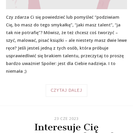
Czy zdarza Ci się powiedzieć lub pomyśleć “podziwiam
Cię, bo masz do tego smykałkę”, “jaki masz talent”, “ja
tak nie potrafię”? Mówisz, że też chcesz coś tworzyć –
szyć, malować, pisać książki – ale niestety masz dwie lewe
ręce? Jeśli jesteś jedną z tych osób, która próbuje
usprawiedliwić się brakiem talentu, przeczytaj to proszę
bardzo uważnie! Spoiler: jest dla Ciebie nadzieja. I to
niemała ;)
CZYTAJ DALEJ
23 CZE 2023
Interesuje Cię