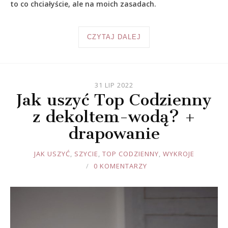
to co chciałyście, ale na moich zasadach.
CZYTAJ DALEJ
31 LIP 2022
Jak uszyć Top Codzienny
z dekoltem-wodą? +
drapowanie
JOULE
JAK USZYĆ
,
SZYCIE
,
TOP CODZIENNY
,
WYKROJE
0 KOMENTARZY