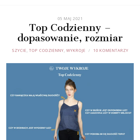
05 MAJ 2021
Top Codzienny –
dopasowanie, rozmiar
JOULE
SZYCIE
,
TOP CODZIENNY
,
WYKROJE
10 KOMENTARZY