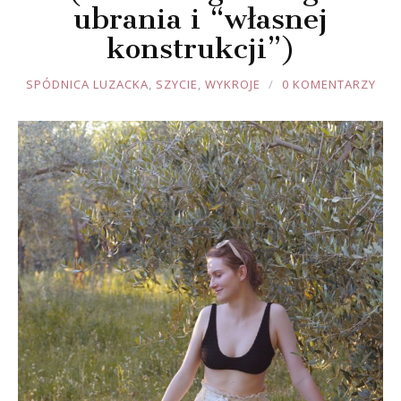
ubrania i “własnej
konstrukcji”)
JOULE
SPÓDNICA LUZACKA
,
SZYCIE
,
WYKROJE
0 KOMENTARZY