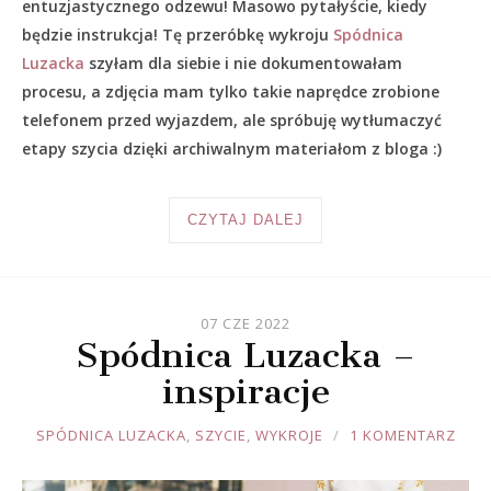
entuzjastycznego odzewu! Masowo pytałyście, kiedy
będzie instrukcja! Tę przeróbkę wykroju
Spódnica
Luzacka
szyłam dla siebie i nie dokumentowałam
procesu, a zdjęcia mam tylko takie naprędce zrobione
telefonem przed wyjazdem, ale spróbuję wytłumaczyć
etapy szycia dzięki archiwalnym materiałom z bloga :)
CZYTAJ DALEJ
07 CZE 2022
Spódnica Luzacka –
inspiracje
JOULE
SPÓDNICA LUZACKA
,
SZYCIE
,
WYKROJE
1 KOMENTARZ