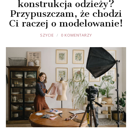
konstrukcja odzieży?
Przypuszczam, że chodzi
Ci raczej o modelowanie!
JOULE
SZYCIE
0 KOMENTARZY