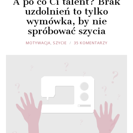
A po co Ci talent? Brak
uzdolnień to tylko
wymówka, by nie
spróbować szycia
JOULE
MOTYWACJA
,
SZYCIE
35 KOMENTARZY