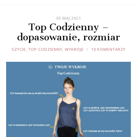
05 MAJ 2021
Top Codzienny –
dopasowanie, rozmiar
JOULE
SZYCIE
,
TOP CODZIENNY
,
WYKROJE
10 KOMENTARZY