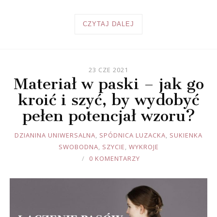
CZYTAJ DALEJ
23 CZE 2021
Materiał w paski – jak go
kroić i szyć, by wydobyć
pełen potencjał wzoru?
JOULE
DZIANINA UNIWERSALNA
,
SPÓDNICA LUZACKA
,
SUKIENKA
SWOBODNA
,
SZYCIE
,
WYKROJE
0 KOMENTARZY