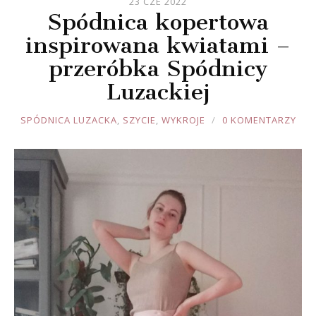
23 CZE 2022
Spódnica kopertowa
inspirowana kwiatami –
przeróbka Spódnicy
Luzackiej
JOULE
SPÓDNICA LUZACKA
,
SZYCIE
,
WYKROJE
0 KOMENTARZY