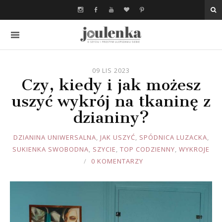
09 LIS 2023
Czy, kiedy i jak możesz
uszyć wykrój na tkaninę z
dzianiny?
JOULE
DZIANINA UNIWERSALNA
,
JAK USZYĆ
,
SPÓDNICA LUZACKA
,
SUKIENKA SWOBODNA
,
SZYCIE
,
TOP CODZIENNY
,
WYKROJE
0 KOMENTARZY