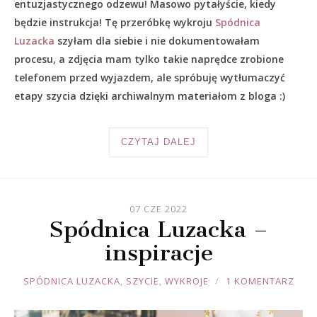
entuzjastycznego odzewu! Masowo pytałyście, kiedy
będzie instrukcja! Tę przeróbkę wykroju
Spódnica
Luzacka
szyłam dla siebie i nie dokumentowałam
procesu, a zdjęcia mam tylko takie naprędce zrobione
telefonem przed wyjazdem, ale spróbuję wytłumaczyć
etapy szycia dzięki archiwalnym materiałom z bloga :)
CZYTAJ DALEJ
07 CZE 2022
Spódnica Luzacka –
inspiracje
JOULE
SPÓDNICA LUZACKA
,
SZYCIE
,
WYKROJE
1 KOMENTARZ