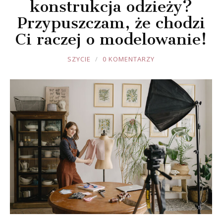
konstrukcja odzieży?
Przypuszczam, że chodzi
Ci raczej o modelowanie!
JOULE
SZYCIE
0 KOMENTARZY