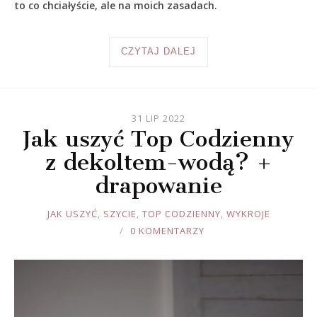
to co chciałyście, ale na moich zasadach.
CZYTAJ DALEJ
31 LIP 2022
Jak uszyć Top Codzienny
z dekoltem-wodą? +
drapowanie
JOULE
JAK USZYĆ
,
SZYCIE
,
TOP CODZIENNY
,
WYKROJE
0 KOMENTARZY