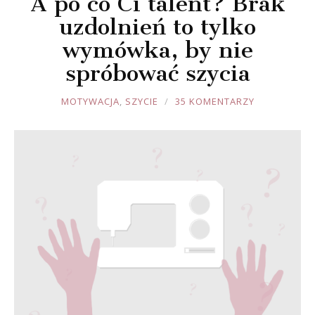
A po co Ci talent? Brak
uzdolnień to tylko
wymówka, by nie
spróbować szycia
JOULE
MOTYWACJA
,
SZYCIE
35 KOMENTARZY