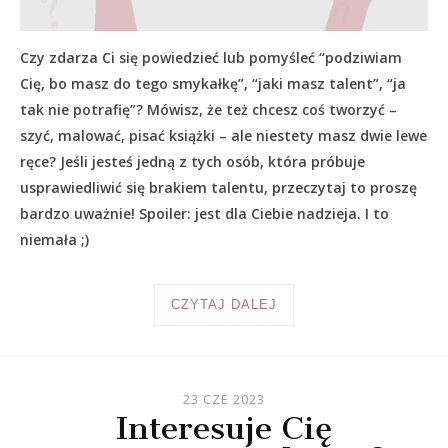
Czy zdarza Ci się powiedzieć lub pomyśleć “podziwiam
Cię, bo masz do tego smykałkę”, “jaki masz talent”, “ja
tak nie potrafię”? Mówisz, że też chcesz coś tworzyć –
szyć, malować, pisać książki – ale niestety masz dwie lewe
ręce? Jeśli jesteś jedną z tych osób, która próbuje
usprawiedliwić się brakiem talentu, przeczytaj to proszę
bardzo uważnie! Spoiler: jest dla Ciebie nadzieja. I to
niemała ;)
CZYTAJ DALEJ
23 CZE 2023
Interesuje Cię