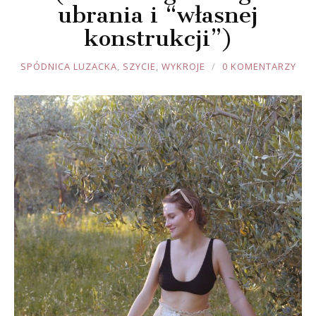
ubrania i “własnej
konstrukcji”)
JOULE
SPÓDNICA LUZACKA
,
SZYCIE
,
WYKROJE
0 KOMENTARZY