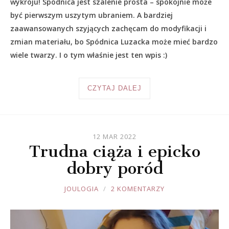
wykroju! Spódnica jest szalenie prosta – spokojnie może
być pierwszym uszytym ubraniem. A bardziej
zaawansowanych szyjących zachęcam do modyfikacji i
zmian materiału, bo Spódnica Luzacka może mieć bardzo
wiele twarzy. I o tym właśnie jest ten wpis :)
CZYTAJ DALEJ
12 MAR 2022
Trudna ciąża i epicko
dobry poród
JOULE
JOULOGIA
2 KOMENTARZY