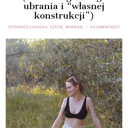
ubrania i “własnej
konstrukcji”)
JOULE
SPÓDNICA LUZACKA
,
SZYCIE
,
WYKROJE
0 KOMENTARZY