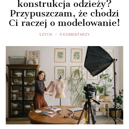
konstrukcja odzieży?
Przypuszczam, że chodzi
Ci raczej o modelowanie!
JOULE
SZYCIE
0 KOMENTARZY