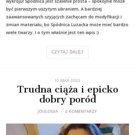
wykroju! Spódnica jest szalenie prosta – spokojnie może
być pierwszym uszytym ubraniem. A bardziej
zaawansowanych szyjących zachęcam do modyfikacji i
zmian materiału, bo Spódnica Luzacka może mieć bardzo
wiele twarzy. I o tym właśnie jest ten wpis :)
CZYTAJ DALEJ
12 MAR 2022
Trudna ciąża i epicko
dobry poród
JOULE
JOULOGIA
2 KOMENTARZY