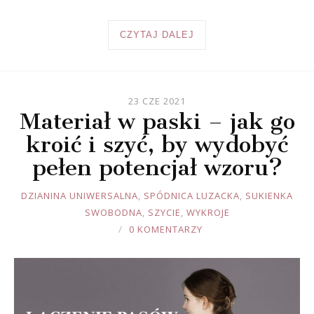
CZYTAJ DALEJ
23 CZE 2021
Materiał w paski – jak go
kroić i szyć, by wydobyć
pełen potencjał wzoru?
JOULE
DZIANINA UNIWERSALNA
,
SPÓDNICA LUZACKA
,
SUKIENKA
SWOBODNA
,
SZYCIE
,
WYKROJE
0 KOMENTARZY