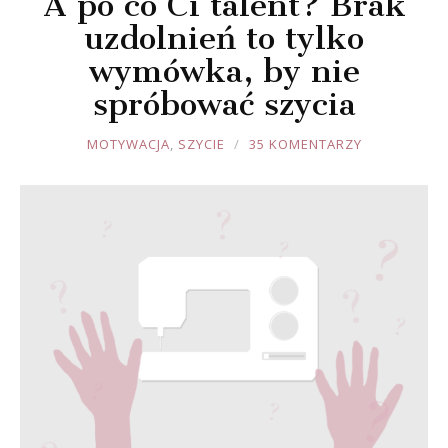
A po co Ci talent? Brak
uzdolnień to tylko
wymówka, by nie
spróbować szycia
JOULE
MOTYWACJA
,
SZYCIE
35 KOMENTARZY