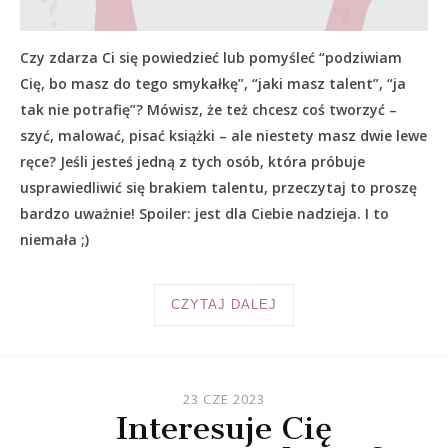
Czy zdarza Ci się powiedzieć lub pomyśleć “podziwiam
Cię, bo masz do tego smykałkę”, “jaki masz talent”, “ja
tak nie potrafię”? Mówisz, że też chcesz coś tworzyć –
szyć, malować, pisać książki – ale niestety masz dwie lewe
ręce? Jeśli jesteś jedną z tych osób, która próbuje
usprawiedliwić się brakiem talentu, przeczytaj to proszę
bardzo uważnie! Spoiler: jest dla Ciebie nadzieja. I to
niemała ;)
CZYTAJ DALEJ
23 CZE 2023
Interesuje Cię