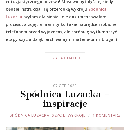
entuzjastycznego odzewu! Masowo pytałyście, kiedy
będzie instrukcja! Tę przeróbkę wykroju
Spódnica
Luzacka
szyłam dla siebie i nie dokumentowałam
procesu, a zdjęcia mam tylko takie naprędce zrobione
telefonem przed wyjazdem, ale spróbuję wytłumaczyć
etapy szycia dzięki archiwalnym materiałom z bloga :)
CZYTAJ DALEJ
07 CZE 2022
Spódnica Luzacka –
inspiracje
JOULE
SPÓDNICA LUZACKA
,
SZYCIE
,
WYKROJE
1 KOMENTARZ