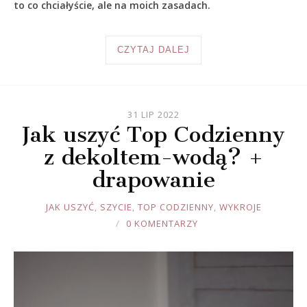
to co chciałyście, ale na moich zasadach.
CZYTAJ DALEJ
31 LIP 2022
Jak uszyć Top Codzienny
z dekoltem-wodą? +
drapowanie
JOULE
JAK USZYĆ
,
SZYCIE
,
TOP CODZIENNY
,
WYKROJE
0 KOMENTARZY