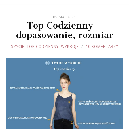
05 MAJ 2021
Top Codzienny –
dopasowanie, rozmiar
JOULE
SZYCIE
,
TOP CODZIENNY
,
WYKROJE
10 KOMENTARZY