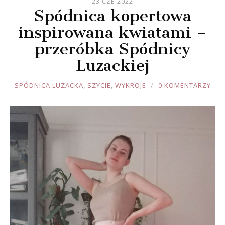
23 CZE 2022
Spódnica kopertowa
inspirowana kwiatami –
przeróbka Spódnicy
Luzackiej
JOULE
SPÓDNICA LUZACKA
,
SZYCIE
,
WYKROJE
0 KOMENTARZY