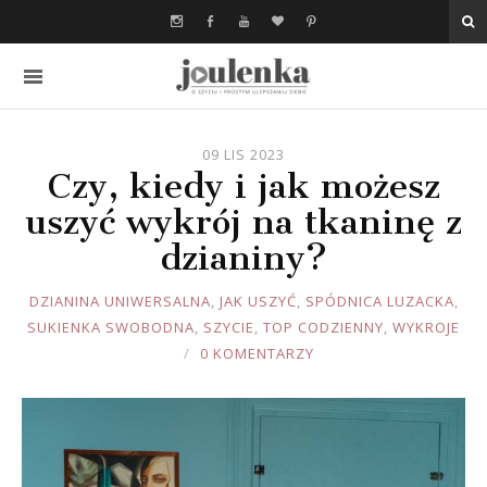
09 LIS 2023
Czy, kiedy i jak możesz
uszyć wykrój na tkaninę z
dzianiny?
JOULE
DZIANINA UNIWERSALNA
,
JAK USZYĆ
,
SPÓDNICA LUZACKA
,
SUKIENKA SWOBODNA
,
SZYCIE
,
TOP CODZIENNY
,
WYKROJE
0 KOMENTARZY