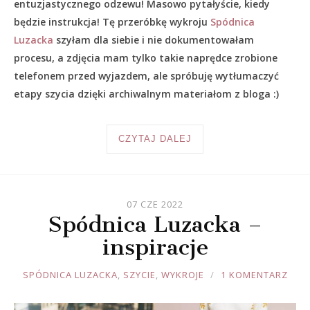
entuzjastycznego odzewu! Masowo pytałyście, kiedy
będzie instrukcja! Tę przeróbkę wykroju
Spódnica
Luzacka
szyłam dla siebie i nie dokumentowałam
procesu, a zdjęcia mam tylko takie naprędce zrobione
telefonem przed wyjazdem, ale spróbuję wytłumaczyć
etapy szycia dzięki archiwalnym materiałom z bloga :)
CZYTAJ DALEJ
07 CZE 2022
Spódnica Luzacka –
inspiracje
JOULE
SPÓDNICA LUZACKA
,
SZYCIE
,
WYKROJE
1 KOMENTARZ