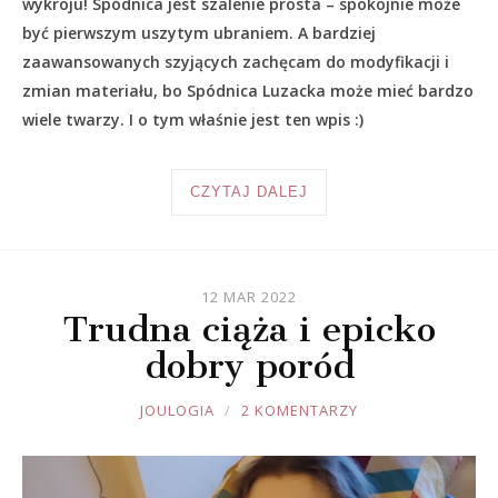
wykroju! Spódnica jest szalenie prosta – spokojnie może
być pierwszym uszytym ubraniem. A bardziej
zaawansowanych szyjących zachęcam do modyfikacji i
zmian materiału, bo Spódnica Luzacka może mieć bardzo
wiele twarzy. I o tym właśnie jest ten wpis :)
CZYTAJ DALEJ
12 MAR 2022
Trudna ciąża i epicko
dobry poród
JOULE
JOULOGIA
2 KOMENTARZY