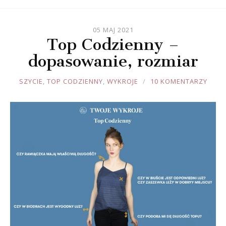
05 MAJ 2021
Top Codzienny –
dopasowanie, rozmiar
JOULE
SZYCIE
,
TOP CODZIENNY
,
WYKROJE
10 KOMENTARZY