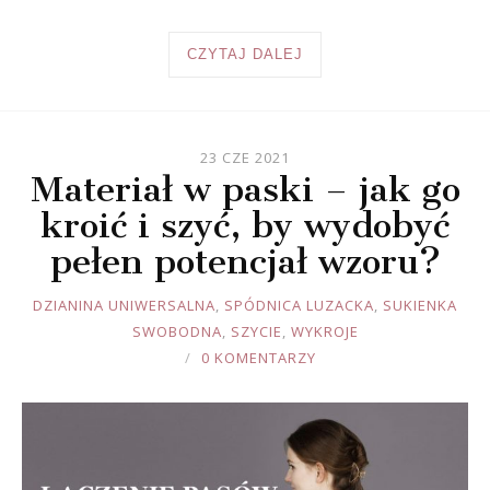
CZYTAJ DALEJ
23 CZE 2021
Materiał w paski – jak go
kroić i szyć, by wydobyć
pełen potencjał wzoru?
JOULE
DZIANINA UNIWERSALNA
,
SPÓDNICA LUZACKA
,
SUKIENKA
SWOBODNA
,
SZYCIE
,
WYKROJE
0 KOMENTARZY