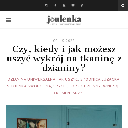
09 LIS 2023
Czy, kiedy i jak możesz
uszyć wykrój na tkaninę z
dzianiny?
JOULE
DZIANINA UNIWERSALNA
,
JAK USZYĆ
,
SPÓDNICA LUZACKA
,
SUKIENKA SWOBODNA
,
SZYCIE
,
TOP CODZIENNY
,
WYKROJE
0 KOMENTARZY