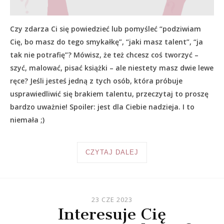
Czy zdarza Ci się powiedzieć lub pomyśleć “podziwiam
Cię, bo masz do tego smykałkę”, “jaki masz talent”, “ja
tak nie potrafię”? Mówisz, że też chcesz coś tworzyć –
szyć, malować, pisać książki – ale niestety masz dwie lewe
ręce? Jeśli jesteś jedną z tych osób, która próbuje
usprawiedliwić się brakiem talentu, przeczytaj to proszę
bardzo uważnie! Spoiler: jest dla Ciebie nadzieja. I to
niemała ;)
CZYTAJ DALEJ
23 CZE 2023
Interesuje Cię