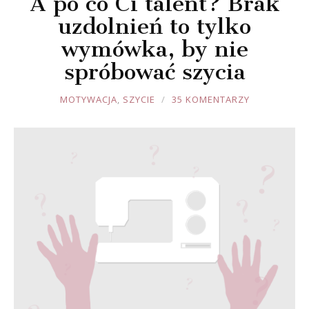
A po co Ci talent? Brak
uzdolnień to tylko
wymówka, by nie
spróbować szycia
JOULE
MOTYWACJA
,
SZYCIE
35 KOMENTARZY