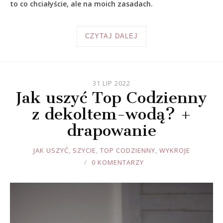
to co chciałyście, ale na moich zasadach.
CZYTAJ DALEJ
31 LIP 2022
Jak uszyć Top Codzienny
z dekoltem-wodą? +
drapowanie
JOULE
JAK USZYĆ
,
SZYCIE
,
TOP CODZIENNY
,
WYKROJE
0 KOMENTARZY