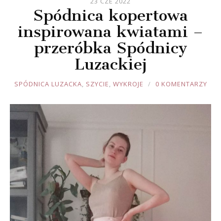
23 CZE 2022
Spódnica kopertowa
inspirowana kwiatami –
przeróbka Spódnicy
Luzackiej
JOULE
SPÓDNICA LUZACKA
,
SZYCIE
,
WYKROJE
0 KOMENTARZY