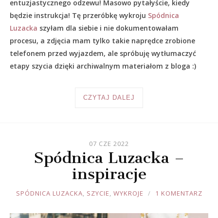
entuzjastycznego odzewu! Masowo pytałyście, kiedy
będzie instrukcja! Tę przeróbkę wykroju
Spódnica
Luzacka
szyłam dla siebie i nie dokumentowałam
procesu, a zdjęcia mam tylko takie naprędce zrobione
telefonem przed wyjazdem, ale spróbuję wytłumaczyć
etapy szycia dzięki archiwalnym materiałom z bloga :)
CZYTAJ DALEJ
07 CZE 2022
Spódnica Luzacka –
inspiracje
JOULE
SPÓDNICA LUZACKA
,
SZYCIE
,
WYKROJE
1 KOMENTARZ