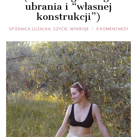
ubrania i “własnej
konstrukcji”)
JOULE
SPÓDNICA LUZACKA
,
SZYCIE
,
WYKROJE
0 KOMENTARZY