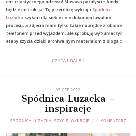
entuzjastycznego odzewu! Masowo pytałyście, kiedy
będzie instrukcja! Tę przeróbkę wykroju
Spódnica
Luzacka
szyłam dla siebie i nie dokumentowałam
procesu, a zdjęcia mam tylko takie naprędce zrobione
telefonem przed wyjazdem, ale spróbuję wytłumaczyć
etapy szycia dzięki archiwalnym materiałom z bloga :)
CZYTAJ DALEJ
07 CZE 2022
Spódnica Luzacka –
inspiracje
JOULE
SPÓDNICA LUZACKA
,
SZYCIE
,
WYKROJE
1 KOMENTARZ