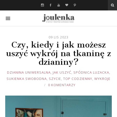
09 LIS 2023
Czy, kiedy i jak możesz
uszyć wykrój na tkaninę z
dzianiny?
JOULE
DZIANINA UNIWERSALNA
,
JAK USZYĆ
,
SPÓDNICA LUZACKA
,
SUKIENKA SWOBODNA
,
SZYCIE
,
TOP CODZIENNY
,
WYKROJE
0 KOMENTARZY