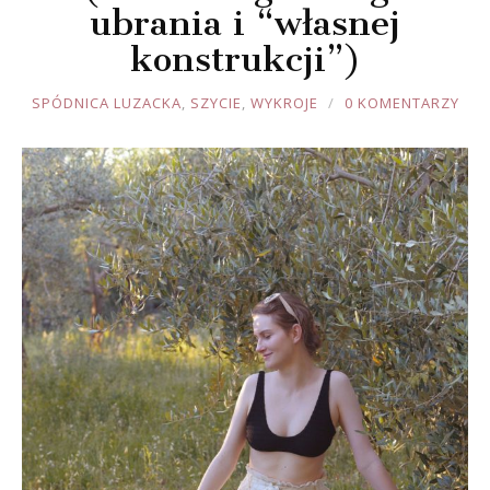
ubrania i “własnej
konstrukcji”)
JOULE
SPÓDNICA LUZACKA
,
SZYCIE
,
WYKROJE
0 KOMENTARZY