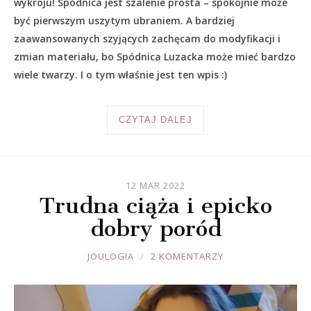
wykroju! Spódnica jest szalenie prosta – spokojnie może
być pierwszym uszytym ubraniem. A bardziej
zaawansowanych szyjących zachęcam do modyfikacji i
zmian materiału, bo Spódnica Luzacka może mieć bardzo
wiele twarzy. I o tym właśnie jest ten wpis :)
CZYTAJ DALEJ
12 MAR 2022
Trudna ciąża i epicko
dobry poród
JOULE
JOULOGIA
2 KOMENTARZY