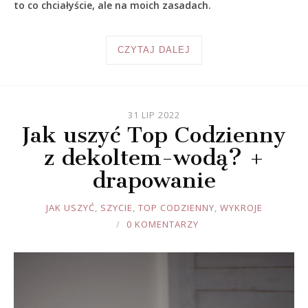
to co chciałyście, ale na moich zasadach.
CZYTAJ DALEJ
31 LIP 2022
Jak uszyć Top Codzienny
z dekoltem-wodą? +
drapowanie
JOULE
JAK USZYĆ
,
SZYCIE
,
TOP CODZIENNY
,
WYKROJE
0 KOMENTARZY