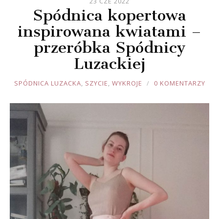
23 CZE 2022
Spódnica kopertowa
inspirowana kwiatami –
przeróbka Spódnicy
Luzackiej
JOULE
SPÓDNICA LUZACKA
,
SZYCIE
,
WYKROJE
0 KOMENTARZY