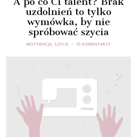
A po co Ci talent? Brak
uzdolnień to tylko
wymówka, by nie
spróbować szycia
JOULE
MOTYWACJA
,
SZYCIE
35 KOMENTARZY