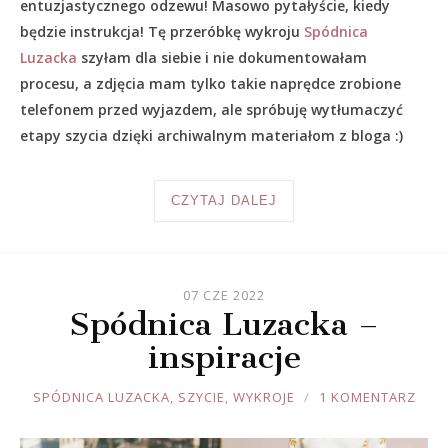
entuzjastycznego odzewu! Masowo pytałyście, kiedy
będzie instrukcja! Tę przeróbkę wykroju
Spódnica
Luzacka
szyłam dla siebie i nie dokumentowałam
procesu, a zdjęcia mam tylko takie naprędce zrobione
telefonem przed wyjazdem, ale spróbuję wytłumaczyć
etapy szycia dzięki archiwalnym materiałom z bloga :)
CZYTAJ DALEJ
07 CZE 2022
Spódnica Luzacka –
inspiracje
JOULE
SPÓDNICA LUZACKA
,
SZYCIE
,
WYKROJE
1 KOMENTARZ