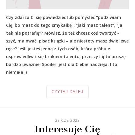
Czy zdarza Ci się powiedzieć lub pomyśleć “podziwiam
Cię, bo masz do tego smykałkę”, “jaki masz talent”, “ja
tak nie potrafię”? Mówisz, że też chcesz coś tworzyć –
szyć, malować, pisać książki – ale niestety masz dwie lewe
ręce? Jeśli jesteś jedną z tych osób, która próbuje
usprawiedliwić się brakiem talentu, przeczytaj to proszę
bardzo uważnie! Spoiler: jest dla Ciebie nadzieja. I to
niemała ;)
CZYTAJ DALEJ
23 CZE 2023
Interesuje Cię