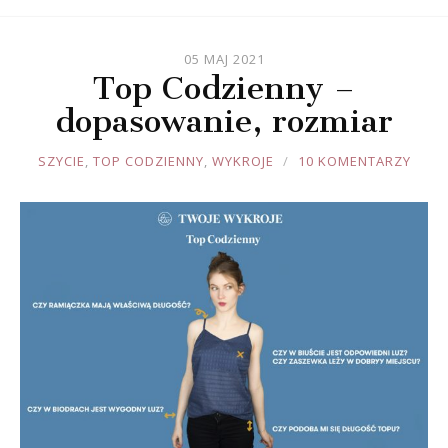
05 MAJ 2021
Top Codzienny –
dopasowanie, rozmiar
JOULE
SZYCIE
,
TOP CODZIENNY
,
WYKROJE
10 KOMENTARZY