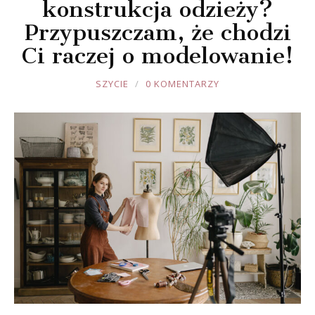
konstrukcja odzieży?
Przypuszczam, że chodzi
Ci raczej o modelowanie!
JOULE
SZYCIE
0 KOMENTARZY