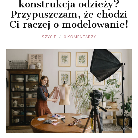
konstrukcja odzieży?
Przypuszczam, że chodzi
Ci raczej o modelowanie!
JOULE
SZYCIE
0 KOMENTARZY