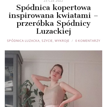
23 CZE 2022
Spódnica kopertowa
inspirowana kwiatami –
przeróbka Spódnicy
Luzackiej
JOULE
SPÓDNICA LUZACKA
,
SZYCIE
,
WYKROJE
0 KOMENTARZY