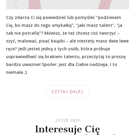
Czy zdarza Ci się powiedzieć lub pomyśleć “podziwiam
Cię, bo masz do tego smykałkę”, “jaki masz talent”, “ja
tak nie potrafię”? Mówisz, że też chcesz coś tworzyć –
szyć, malować, pisać książki – ale niestety masz dwie lewe
ręce? Jeśli jesteś jedną z tych osób, która próbuje
usprawiedliwić się brakiem talentu, przeczytaj to proszę
bardzo uważnie! Spoiler: jest dla Ciebie nadzieja. I to
niemała ;)
CZYTAJ DALEJ
23 CZE 2023
Interesuje Cię