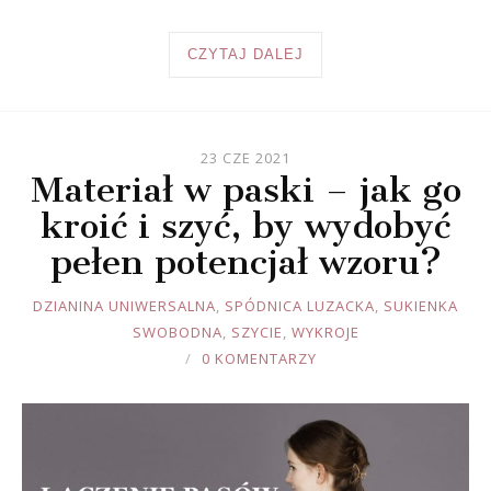
CZYTAJ DALEJ
23 CZE 2021
Materiał w paski – jak go
kroić i szyć, by wydobyć
pełen potencjał wzoru?
JOULE
DZIANINA UNIWERSALNA
,
SPÓDNICA LUZACKA
,
SUKIENKA
SWOBODNA
,
SZYCIE
,
WYKROJE
0 KOMENTARZY