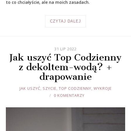
to co chciałyście, ale na moich zasadach.
CZYTAJ DALEJ
31 LIP 2022
Jak uszyć Top Codzienny
z dekoltem-wodą? +
drapowanie
JOULE
JAK USZYĆ
,
SZYCIE
,
TOP CODZIENNY
,
WYKROJE
0 KOMENTARZY