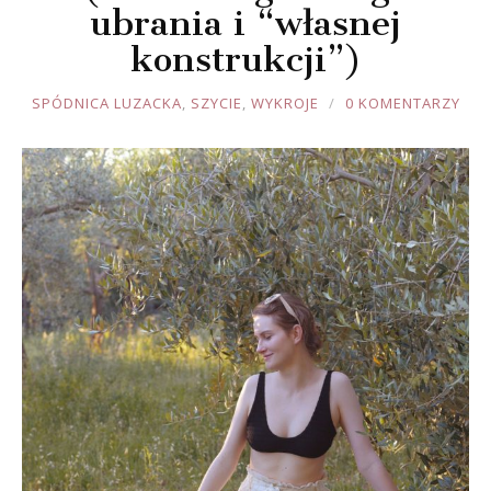
ubrania i “własnej
konstrukcji”)
JOULE
SPÓDNICA LUZACKA
,
SZYCIE
,
WYKROJE
0 KOMENTARZY