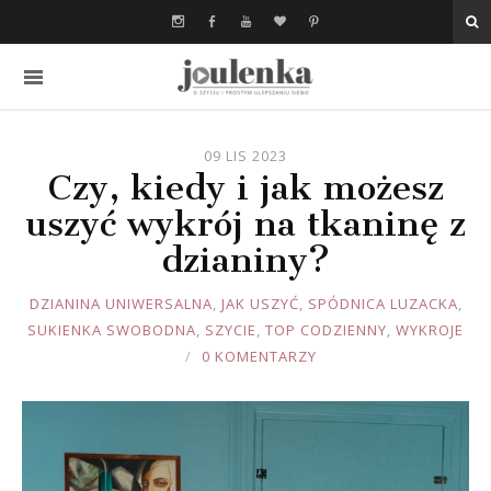
09 LIS 2023
Czy, kiedy i jak możesz
uszyć wykrój na tkaninę z
dzianiny?
JOULE
DZIANINA UNIWERSALNA
,
JAK USZYĆ
,
SPÓDNICA LUZACKA
,
SUKIENKA SWOBODNA
,
SZYCIE
,
TOP CODZIENNY
,
WYKROJE
0 KOMENTARZY