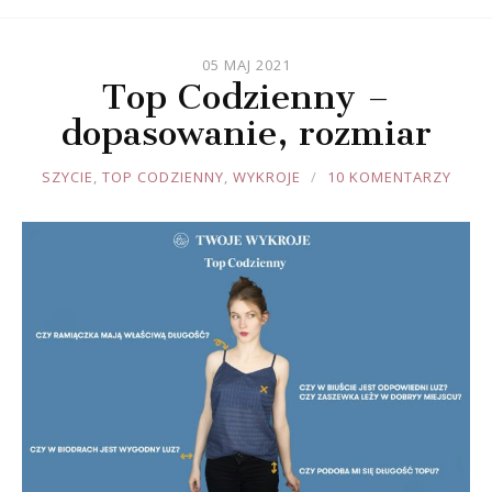
05 MAJ 2021
Top Codzienny –
dopasowanie, rozmiar
JOULE
SZYCIE
,
TOP CODZIENNY
,
WYKROJE
10 KOMENTARZY