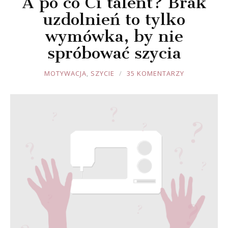
A po co Ci talent? Brak
uzdolnień to tylko
wymówka, by nie
spróbować szycia
JOULE
MOTYWACJA
,
SZYCIE
35 KOMENTARZY