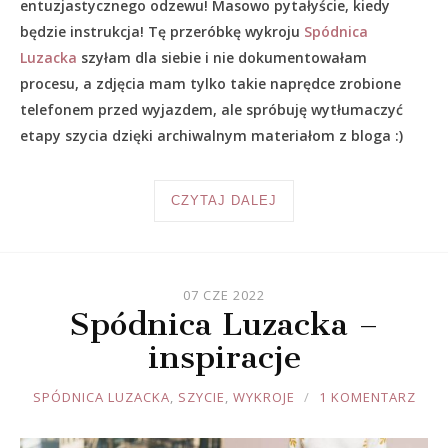
entuzjastycznego odzewu! Masowo pytałyście, kiedy
będzie instrukcja! Tę przeróbkę wykroju
Spódnica
Luzacka
szyłam dla siebie i nie dokumentowałam
procesu, a zdjęcia mam tylko takie naprędce zrobione
telefonem przed wyjazdem, ale spróbuję wytłumaczyć
etapy szycia dzięki archiwalnym materiałom z bloga :)
CZYTAJ DALEJ
07 CZE 2022
Spódnica Luzacka –
inspiracje
JOULE
SPÓDNICA LUZACKA
,
SZYCIE
,
WYKROJE
1 KOMENTARZ