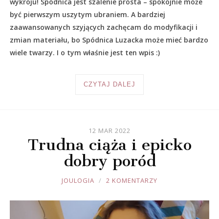
wykroju! Spódnica jest szalenie prosta – spokojnie może
być pierwszym uszytym ubraniem. A bardziej
zaawansowanych szyjących zachęcam do modyfikacji i
zmian materiału, bo Spódnica Luzacka może mieć bardzo
wiele twarzy. I o tym właśnie jest ten wpis :)
CZYTAJ DALEJ
12 MAR 2022
Trudna ciąża i epicko
dobry poród
JOULE
JOULOGIA
2 KOMENTARZY