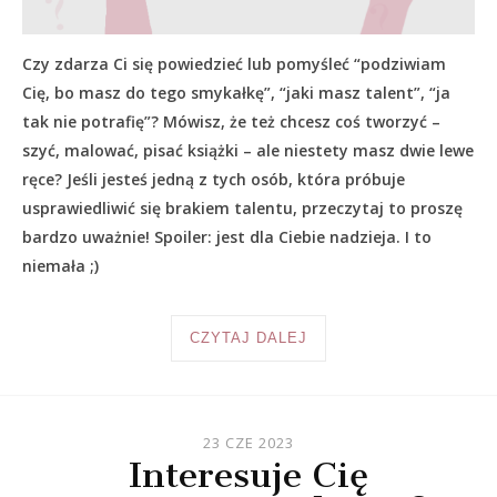
Czy zdarza Ci się powiedzieć lub pomyśleć “podziwiam
Cię, bo masz do tego smykałkę”, “jaki masz talent”, “ja
tak nie potrafię”? Mówisz, że też chcesz coś tworzyć –
szyć, malować, pisać książki – ale niestety masz dwie lewe
ręce? Jeśli jesteś jedną z tych osób, która próbuje
usprawiedliwić się brakiem talentu, przeczytaj to proszę
bardzo uważnie! Spoiler: jest dla Ciebie nadzieja. I to
niemała ;)
CZYTAJ DALEJ
23 CZE 2023
Interesuje Cię