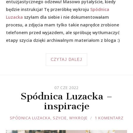
entuzjastycznego odzewu! Masowo pytałyście, kiedy
będzie instrukcja! Tę przeróbkę wykroju
Spódnica
Luzacka
szyłam dla siebie i nie dokumentowałam
procesu, a zdjęcia mam tylko takie naprędce zrobione
telefonem przed wyjazdem, ale spróbuję wytłumaczyć
etapy szycia dzięki archiwalnym materiałom z bloga :)
CZYTAJ DALEJ
07 CZE 2022
Spódnica Luzacka –
inspiracje
JOULE
SPÓDNICA LUZACKA
,
SZYCIE
,
WYKROJE
1 KOMENTARZ