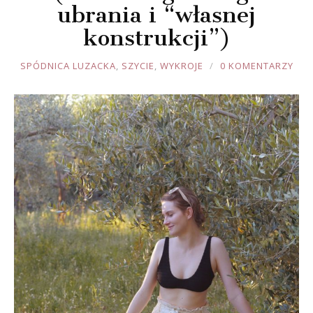
ubrania i “własnej
konstrukcji”)
JOULE
SPÓDNICA LUZACKA
,
SZYCIE
,
WYKROJE
0 KOMENTARZY