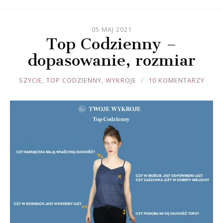
05 MAJ 2021
Top Codzienny –
dopasowanie, rozmiar
JOULE
SZYCIE
,
TOP CODZIENNY
,
WYKROJE
10 KOMENTARZY