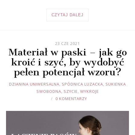
CZYTAJ DALEJ
23 CZE 2021
Materiał w paski – jak go
kroić i szyć, by wydobyć
pełen potencjał wzoru?
JOULE
DZIANINA UNIWERSALNA
,
SPÓDNICA LUZACKA
,
SUKIENKA
SWOBODNA
,
SZYCIE
,
WYKROJE
0 KOMENTARZY