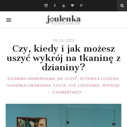
09 LIS 2023
Czy, kiedy i jak możesz
uszyć wykrój na tkaninę z
dzianiny?
JOULE
DZIANINA UNIWERSALNA
,
JAK USZYĆ
,
SPÓDNICA LUZACKA
,
SUKIENKA SWOBODNA
,
SZYCIE
,
TOP CODZIENNY
,
WYKROJE
0 KOMENTARZY