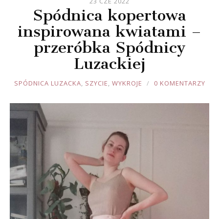
23 CZE 2022
Spódnica kopertowa
inspirowana kwiatami –
przeróbka Spódnicy
Luzackiej
JOULE
SPÓDNICA LUZACKA
,
SZYCIE
,
WYKROJE
0 KOMENTARZY