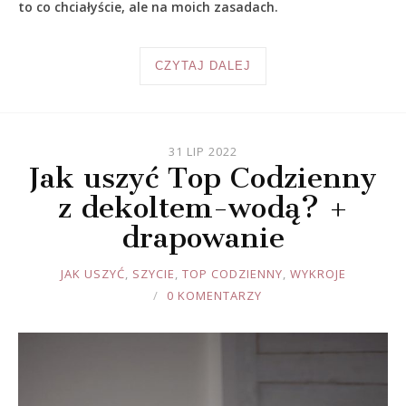
to co chciałyście, ale na moich zasadach.
CZYTAJ DALEJ
31 LIP 2022
Jak uszyć Top Codzienny
z dekoltem-wodą? +
drapowanie
JOULE
JAK USZYĆ
,
SZYCIE
,
TOP CODZIENNY
,
WYKROJE
0 KOMENTARZY