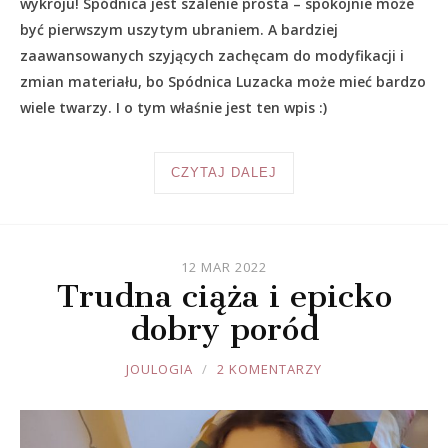
wykroju! Spódnica jest szalenie prosta – spokojnie może
być pierwszym uszytym ubraniem. A bardziej
zaawansowanych szyjących zachęcam do modyfikacji i
zmian materiału, bo Spódnica Luzacka może mieć bardzo
wiele twarzy. I o tym właśnie jest ten wpis :)
CZYTAJ DALEJ
12 MAR 2022
Trudna ciąża i epicko
dobry poród
JOULE
JOULOGIA
2 KOMENTARZY