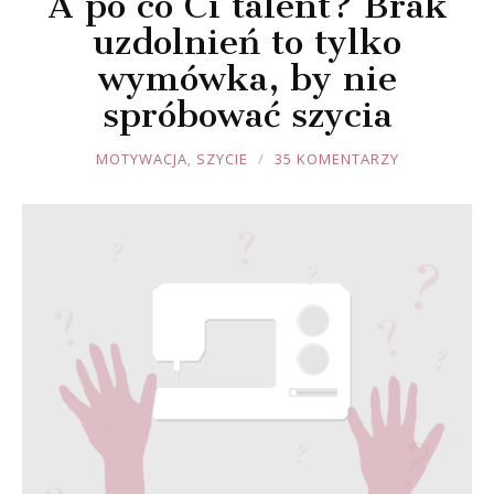
A po co Ci talent? Brak
uzdolnień to tylko
wymówka, by nie
spróbować szycia
JOULE
MOTYWACJA
,
SZYCIE
35 KOMENTARZY