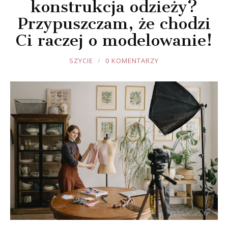
konstrukcja odzieży?
Przypuszczam, że chodzi
Ci raczej o modelowanie!
JOULE
SZYCIE
0 KOMENTARZY