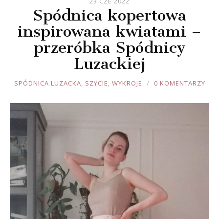
23 CZE 2022
Spódnica kopertowa
inspirowana kwiatami –
przeróbka Spódnicy
Luzackiej
JOULE
SPÓDNICA LUZACKA
,
SZYCIE
,
WYKROJE
0 KOMENTARZY