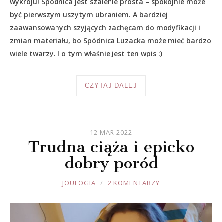
wykroju! Spódnica jest szalenie prosta – spokojnie może
być pierwszym uszytym ubraniem. A bardziej
zaawansowanych szyjących zachęcam do modyfikacji i
zmian materiału, bo Spódnica Luzacka może mieć bardzo
wiele twarzy. I o tym właśnie jest ten wpis :)
CZYTAJ DALEJ
12 MAR 2022
Trudna ciąża i epicko
dobry poród
JOULE
JOULOGIA
2 KOMENTARZY