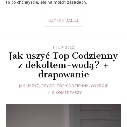
to co chciałyście, ale na moich zasadach.
CZYTAJ DALEJ
31 LIP 2022
Jak uszyć Top Codzienny
z dekoltem-wodą? +
drapowanie
JOULE
JAK USZYĆ
,
SZYCIE
,
TOP CODZIENNY
,
WYKROJE
0 KOMENTARZY