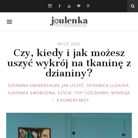
09 LIS 2023
Czy, kiedy i jak możesz
uszyć wykrój na tkaninę z
dzianiny?
JOULE
DZIANINA UNIWERSALNA
,
JAK USZYĆ
,
SPÓDNICA LUZACKA
,
SUKIENKA SWOBODNA
,
SZYCIE
,
TOP CODZIENNY
,
WYKROJE
0 KOMENTARZY