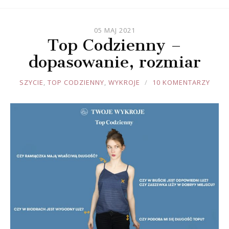
05 MAJ 2021
Top Codzienny –
dopasowanie, rozmiar
JOULE
SZYCIE
,
TOP CODZIENNY
,
WYKROJE
10 KOMENTARZY