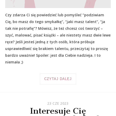
Czy zdarza Ci się powiedzieć lub pomyśleć “podziwiam
Cię, bo masz do tego smykałkę”, “jaki masz talent”, “ja
tak nie potrafię”? Mówisz, że też chcesz coś tworzyć –
szyć, malować, pisać książki – ale niestety masz dwie lewe
ręce? Jeśli jesteś jedną z tych osób, która próbuje
usprawiedliwić się brakiem talentu, przeczytaj to proszę
bardzo uważnie! Spoiler: jest dla Ciebie nadzieja. I to
niemała ;)
CZYTAJ DALEJ
23 CZE 2023
Interesuje Cię