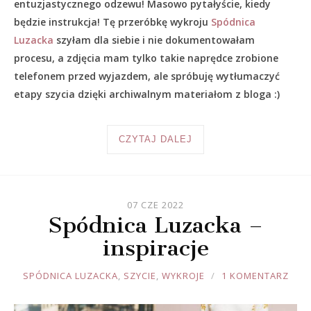
entuzjastycznego odzewu! Masowo pytałyście, kiedy
będzie instrukcja! Tę przeróbkę wykroju
Spódnica
Luzacka
szyłam dla siebie i nie dokumentowałam
procesu, a zdjęcia mam tylko takie naprędce zrobione
telefonem przed wyjazdem, ale spróbuję wytłumaczyć
etapy szycia dzięki archiwalnym materiałom z bloga :)
CZYTAJ DALEJ
07 CZE 2022
Spódnica Luzacka –
inspiracje
JOULE
SPÓDNICA LUZACKA
,
SZYCIE
,
WYKROJE
1 KOMENTARZ