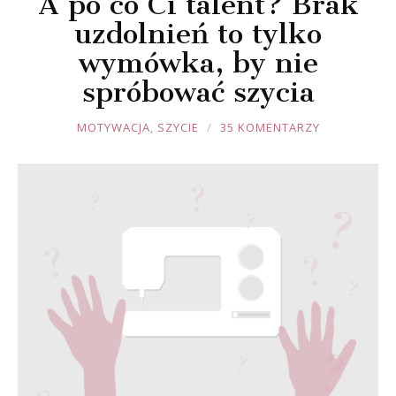
A po co Ci talent? Brak
uzdolnień to tylko
wymówka, by nie
spróbować szycia
JOULE
MOTYWACJA
,
SZYCIE
35 KOMENTARZY