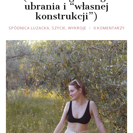
ubrania i “własnej
konstrukcji”)
JOULE
SPÓDNICA LUZACKA
,
SZYCIE
,
WYKROJE
0 KOMENTARZY