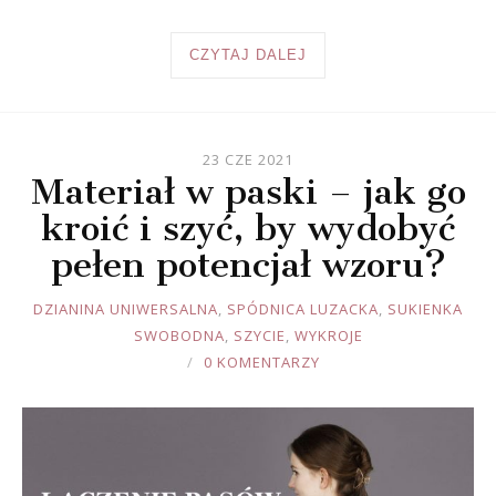
CZYTAJ DALEJ
23 CZE 2021
Materiał w paski – jak go
kroić i szyć, by wydobyć
pełen potencjał wzoru?
JOULE
DZIANINA UNIWERSALNA
,
SPÓDNICA LUZACKA
,
SUKIENKA
SWOBODNA
,
SZYCIE
,
WYKROJE
0 KOMENTARZY