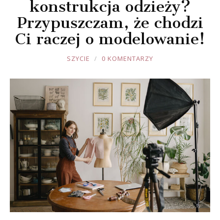
konstrukcja odzieży?
Przypuszczam, że chodzi
Ci raczej o modelowanie!
JOULE
SZYCIE
0 KOMENTARZY