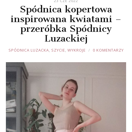
23 CZE 2022
Spódnica kopertowa
inspirowana kwiatami –
przeróbka Spódnicy
Luzackiej
JOULE
SPÓDNICA LUZACKA
,
SZYCIE
,
WYKROJE
0 KOMENTARZY