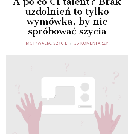
A po co Ci talent? Brak
uzdolnień to tylko
wymówka, by nie
spróbować szycia
JOULE
MOTYWACJA
,
SZYCIE
35 KOMENTARZY