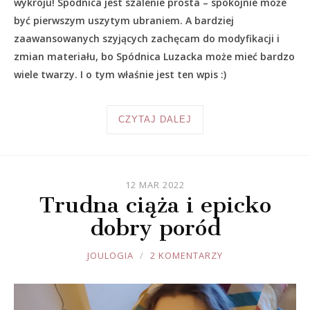
wykroju! Spódnica jest szalenie prosta – spokojnie może
być pierwszym uszytym ubraniem. A bardziej
zaawansowanych szyjących zachęcam do modyfikacji i
zmian materiału, bo Spódnica Luzacka może mieć bardzo
wiele twarzy. I o tym właśnie jest ten wpis :)
CZYTAJ DALEJ
12 MAR 2022
Trudna ciąża i epicko
dobry poród
JOULE
JOULOGIA
2 KOMENTARZY