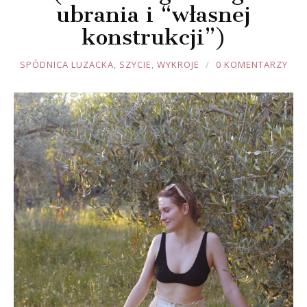
ubrania i “własnej
konstrukcji”)
JOULE
SPÓDNICA LUZACKA
,
SZYCIE
,
WYKROJE
0 KOMENTARZY