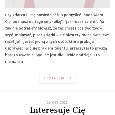
Czy zdarza Ci się powiedzieć lub pomyśleć “podziwiam
Cię, bo masz do tego smykałkę”, “jaki masz talent”, “ja
tak nie potrafię”? Mówisz, że też chcesz coś tworzyć –
szyć, malować, pisać książki – ale niestety masz dwie lewe
ręce? Jeśli jesteś jedną z tych osób, która próbuje
usprawiedliwić się brakiem talentu, przeczytaj to proszę
bardzo uważnie! Spoiler: jest dla Ciebie nadzieja. I to
niemała ;)
CZYTAJ DALEJ
23 CZE 2023
Interesuje Cię