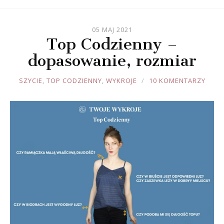
05 MAJ 2021
Top Codzienny –
dopasowanie, rozmiar
JOULE
SZYCIE
,
TOP CODZIENNY
,
WYKROJE
10 KOMENTARZY