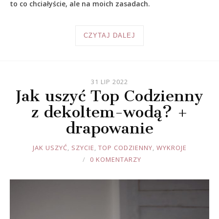
to co chciałyście, ale na moich zasadach.
CZYTAJ DALEJ
31 LIP 2022
Jak uszyć Top Codzienny
z dekoltem-wodą? +
drapowanie
JOULE
JAK USZYĆ
,
SZYCIE
,
TOP CODZIENNY
,
WYKROJE
0 KOMENTARZY