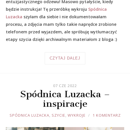
entuzjastycznego odzewu! Masowo pytałyście, kiedy
będzie instrukcja! Tę przeróbkę wykroju
Spódnica
Luzacka
szyłam dla siebie i nie dokumentowałam
procesu, a zdjęcia mam tylko takie naprędce zrobione
telefonem przed wyjazdem, ale spróbuję wytłumaczyć
etapy szycia dzięki archiwalnym materiałom z bloga :)
CZYTAJ DALEJ
07 CZE 2022
Spódnica Luzacka –
inspiracje
JOULE
SPÓDNICA LUZACKA
,
SZYCIE
,
WYKROJE
1 KOMENTARZ