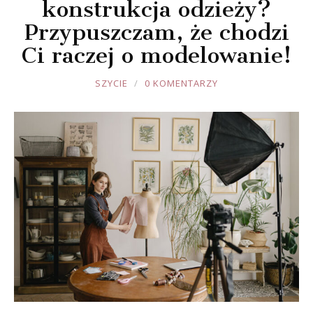
konstrukcja odzieży?
Przypuszczam, że chodzi
Ci raczej o modelowanie!
JOULE
SZYCIE
0 KOMENTARZY