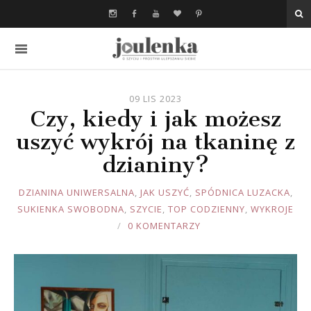
09 LIS 2023
Czy, kiedy i jak możesz
uszyć wykrój na tkaninę z
dzianiny?
JOULE
DZIANINA UNIWERSALNA
,
JAK USZYĆ
,
SPÓDNICA LUZACKA
,
SUKIENKA SWOBODNA
,
SZYCIE
,
TOP CODZIENNY
,
WYKROJE
0 KOMENTARZY