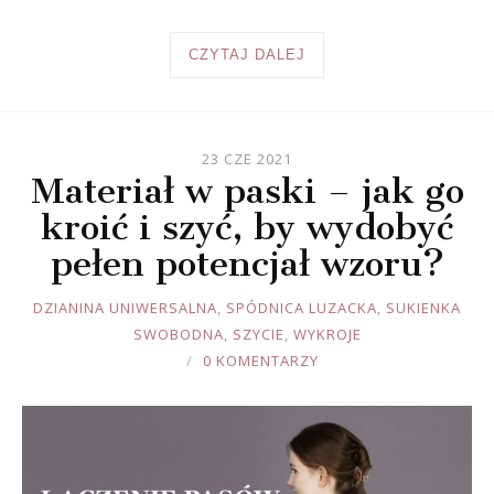
CZYTAJ DALEJ
23 CZE 2021
Materiał w paski – jak go
kroić i szyć, by wydobyć
pełen potencjał wzoru?
JOULE
DZIANINA UNIWERSALNA
,
SPÓDNICA LUZACKA
,
SUKIENKA
SWOBODNA
,
SZYCIE
,
WYKROJE
0 KOMENTARZY