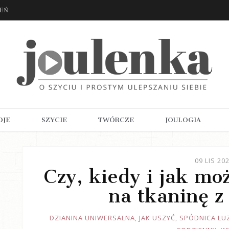
ZEŃ
OJE
SZYCIE
TWÓRCZE
JOULOGIA
09 LIS 20
Czy, kiedy i jak mo
na tkaninę z
JOULE
DZIANINA UNIWERSALNA
,
JAK USZYĆ
,
SPÓDNICA LU