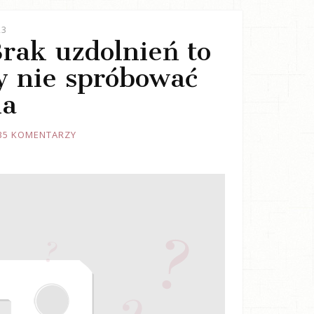
23
Brak uzdolnień to
y nie spróbować
ia
35 KOMENTARZY