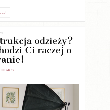
LEJ
23
trukcja odzieży?
odzi Ci raczej o
anie!
ENTARZY