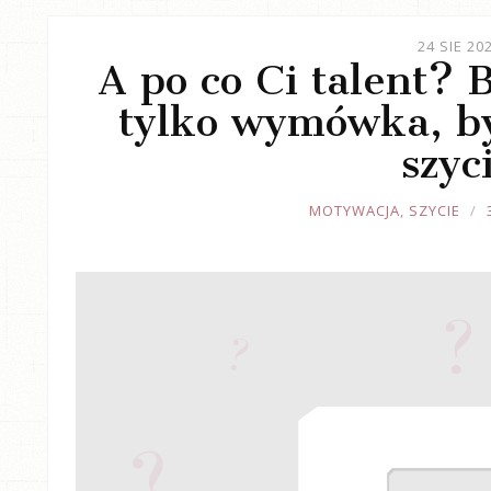
24 SIE 20
A po co Ci talent? 
tylko wymówka, b
szyc
JOULE
MOTYWACJA
,
SZYCIE