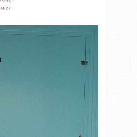
YKROJE
TARZY