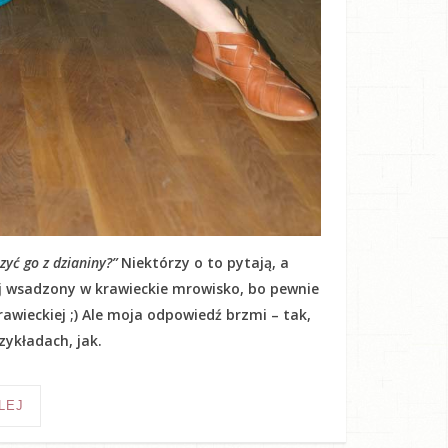
yć go z dzianiny?”
Niektórzy o to pytają, a
kij wsadzony w krawieckie mrowisko, bo pewnie
awieckiej ;) Ale moja odpowiedź brzmi – tak,
ykładach, jak.
LEJ