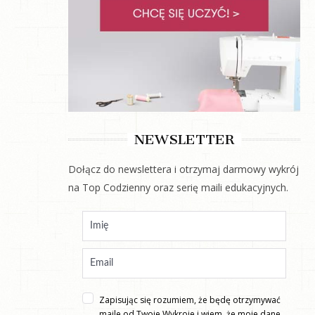
NEWSLETTER
Dołącz do newslettera i otrzymaj darmowy wykrój
na Top Codzienny oraz serię maili edukacyjnych.
Zapisując się rozumiem, że będę otrzymywać
maile od Twoje Wykroje i wiem, że moje dane