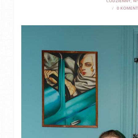
CODZIENNY
,
W
0 KOMEN