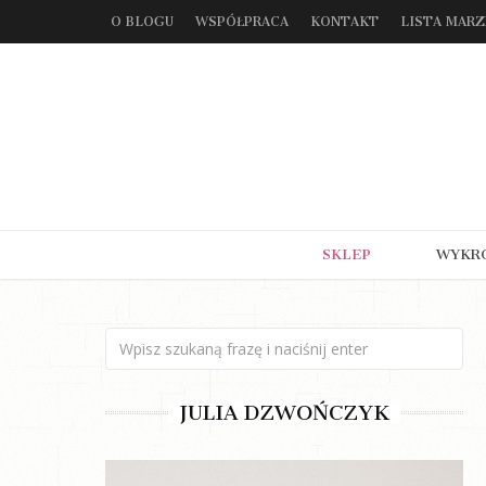
O BLOGU
WSPÓŁPRACA
KONTAKT
LISTA MAR
SKLEP
WYKR
JULIA DZWOŃCZYK