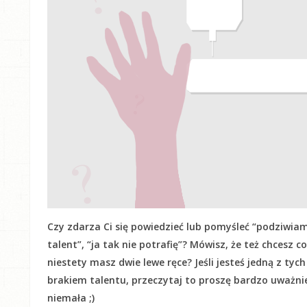
Czy zdarza Ci się powiedzieć lub pomyśleć “podziwiam
talent”, “ja tak nie potrafię”? Mówisz, że też chcesz c
niestety masz dwie lewe ręce? Jeśli jesteś jedną z tyc
brakiem talentu, przeczytaj to proszę bardzo uważnie! 
niemała ;)