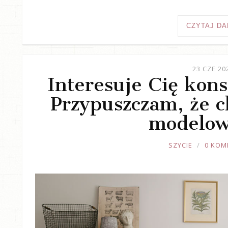
CZYTAJ DA
23 CZE 20
Interesuje Cię kons
Przypuszczam, że ch
modelow
JOULE
SZYCIE
0 KOM