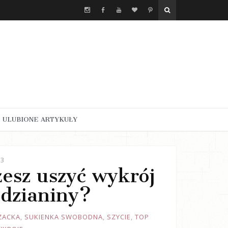
ULUBIONE ARTYKUŁY
23
żesz uszyć wykrój
 dzianiny?
ZACKA
,
SUKIENKA SWOBODNA
,
SZYCIE
,
TOP