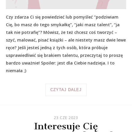
Czy zdarza Ci się powiedzieć lub pomyśleć “podziwiam
Cię, bo masz do tego smykałkę”, “jaki masz talent”, “ja
tak nie potrafię”? Mówisz, że też chcesz coś tworzyć –
szyć, malować, pisać książki – ale niestety masz dwie lewe
ręce? Jeśli jesteś jedną z tych osób, która próbuje
usprawiedliwić się brakiem talentu, przeczytaj to proszę
bardzo uważnie! Spoiler: jest dla Ciebie nadzieja. I to
niemała ;)
CZYTAJ DALEJ
23 CZE 2023
Interesuje Cię