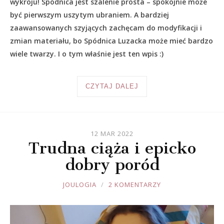
wykroju! Spódnica jest szalenie prosta – spokojnie może
być pierwszym uszytym ubraniem. A bardziej
zaawansowanych szyjących zachęcam do modyfikacji i
zmian materiału, bo Spódnica Luzacka może mieć bardzo
wiele twarzy. I o tym właśnie jest ten wpis :)
CZYTAJ DALEJ
12 MAR 2022
Trudna ciąża i epicko
dobry poród
JOULE
JOULOGIA
2 KOMENTARZY