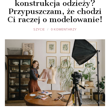
konstrukcja odzieży?
Przypuszczam, że chodzi
Ci raczej o modelowanie!
JOULE
SZYCIE
0 KOMENTARZY