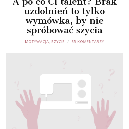
A po co Ci talent? Brak
uzdolnień to tylko
wymówka, by nie
spróbować szycia
JOULE
MOTYWACJA
,
SZYCIE
35 KOMENTARZY