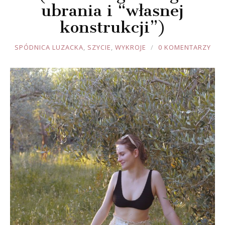
ubrania i “własnej
konstrukcji”)
JOULE
SPÓDNICA LUZACKA
,
SZYCIE
,
WYKROJE
0 KOMENTARZY