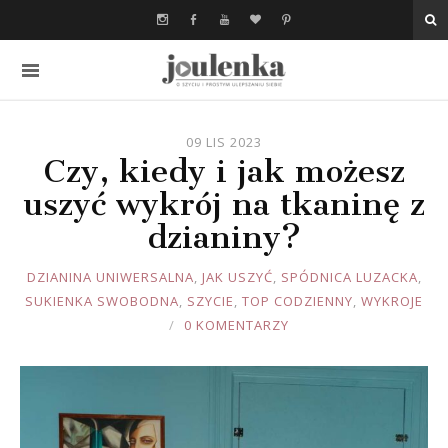
09 LIS 2023
Czy, kiedy i jak możesz
uszyć wykrój na tkaninę z
dzianiny?
JOULE
DZIANINA UNIWERSALNA
,
JAK USZYĆ
,
SPÓDNICA LUZACKA
,
SUKIENKA SWOBODNA
,
SZYCIE
,
TOP CODZIENNY
,
WYKROJE
0 KOMENTARZY