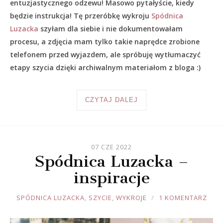
entuzjastycznego odzewu! Masowo pytałyście, kiedy
będzie instrukcja! Tę przeróbkę wykroju
Spódnica
Luzacka
szyłam dla siebie i nie dokumentowałam
procesu, a zdjęcia mam tylko takie naprędce zrobione
telefonem przed wyjazdem, ale spróbuję wytłumaczyć
etapy szycia dzięki archiwalnym materiałom z bloga :)
CZYTAJ DALEJ
07 CZE 2022
Spódnica Luzacka –
inspiracje
JOULE
SPÓDNICA LUZACKA
,
SZYCIE
,
WYKROJE
1 KOMENTARZ