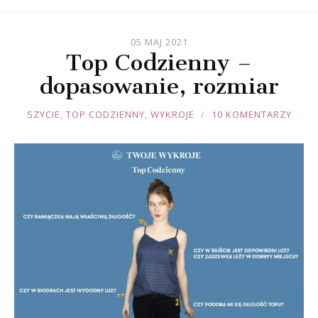
05 MAJ 2021
Top Codzienny –
dopasowanie, rozmiar
JOULE
SZYCIE
,
TOP CODZIENNY
,
WYKROJE
10 KOMENTARZY