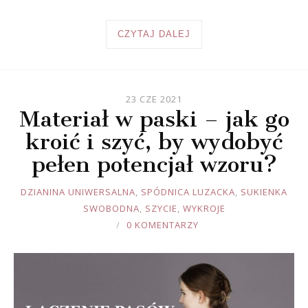
CZYTAJ DALEJ
23 CZE 2021
Materiał w paski – jak go
kroić i szyć, by wydobyć
pełen potencjał wzoru?
JOULE
DZIANINA UNIWERSALNA
,
SPÓDNICA LUZACKA
,
SUKIENKA
SWOBODNA
,
SZYCIE
,
WYKROJE
0 KOMENTARZY