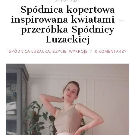
23 CZE 2022
Spódnica kopertowa
inspirowana kwiatami –
przeróbka Spódnicy
Luzackiej
JOULE
SPÓDNICA LUZACKA
,
SZYCIE
,
WYKROJE
0 KOMENTARZY