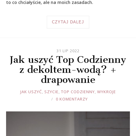
to co chciałyście, ale na moich zasadach.
CZYTAJ DALEJ
31 LIP 2022
Jak uszyć Top Codzienny
z dekoltem-wodą? +
drapowanie
JOULE
JAK USZYĆ
,
SZYCIE
,
TOP CODZIENNY
,
WYKROJE
0 KOMENTARZY