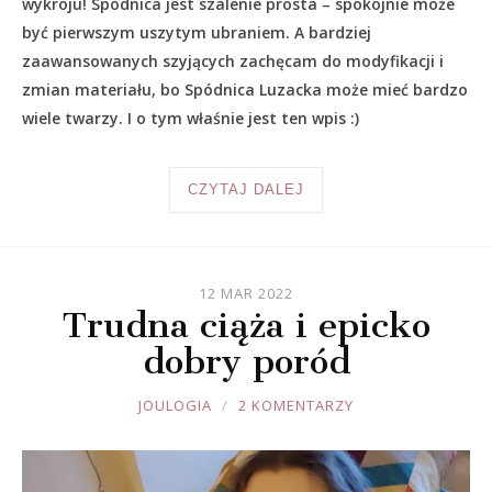
wykroju! Spódnica jest szalenie prosta – spokojnie może
być pierwszym uszytym ubraniem. A bardziej
zaawansowanych szyjących zachęcam do modyfikacji i
zmian materiału, bo Spódnica Luzacka może mieć bardzo
wiele twarzy. I o tym właśnie jest ten wpis :)
CZYTAJ DALEJ
12 MAR 2022
Trudna ciąża i epicko
dobry poród
JOULE
JOULOGIA
2 KOMENTARZY