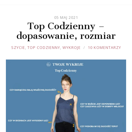
05 MAJ 2021
Top Codzienny –
dopasowanie, rozmiar
JOULE
SZYCIE
,
TOP CODZIENNY
,
WYKROJE
10 KOMENTARZY