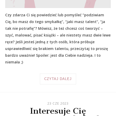
Czy zdarza Ci się powiedzieć lub pomyśleć “podziwiam
Cię, bo masz do tego smykałkę”, “jaki masz talent”, “ja
tak nie potrafię”? Mówisz, że też chcesz coś tworzyć –
szyć, malować, pisać książki – ale niestety masz dwie lewe
ręce? Jeśli jesteś jedną z tych osób, która próbuje
usprawiedliwić się brakiem talentu, przeczytaj to proszę
bardzo uważnie! Spoiler: jest dla Ciebie nadzieja. I to
niemała ;)
CZYTAJ DALEJ
23 CZE 2023
Interesuje Cię