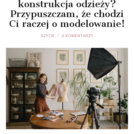
konstrukcja odzieży?
Przypuszczam, że chodzi
Ci raczej o modelowanie!
JOULE
SZYCIE
0 KOMENTARZY