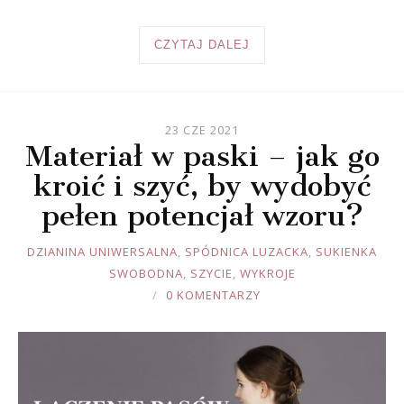
CZYTAJ DALEJ
23 CZE 2021
Materiał w paski – jak go
kroić i szyć, by wydobyć
pełen potencjał wzoru?
JOULE
DZIANINA UNIWERSALNA
,
SPÓDNICA LUZACKA
,
SUKIENKA
SWOBODNA
,
SZYCIE
,
WYKROJE
0 KOMENTARZY