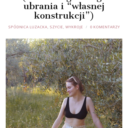
ubrania i “własnej
konstrukcji”)
JOULE
SPÓDNICA LUZACKA
,
SZYCIE
,
WYKROJE
0 KOMENTARZY