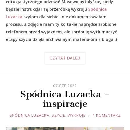
entuzjastycznego odzewu! Masowo pytałyście, kiedy
będzie instrukcja! Tę przeróbkę wykroju
Spódnica
Luzacka
szyłam dla siebie i nie dokumentowałam
procesu, a zdjęcia mam tylko takie naprędce zrobione
telefonem przed wyjazdem, ale spróbuję wytłumaczyć
etapy szycia dzięki archiwalnym materiałom z bloga :)
CZYTAJ DALEJ
07 CZE 2022
Spódnica Luzacka –
inspiracje
JOULE
SPÓDNICA LUZACKA
,
SZYCIE
,
WYKROJE
1 KOMENTARZ