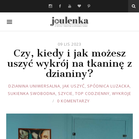
09 LIS 2023
Czy, kiedy i jak możesz
uszyć wykrój na tkaninę z
dzianiny?
JOULE
DZIANINA UNIWERSALNA
,
JAK USZYĆ
,
SPÓDNICA LUZACKA
,
SUKIENKA SWOBODNA
,
SZYCIE
,
TOP CODZIENNY
,
WYKROJE
0 KOMENTARZY