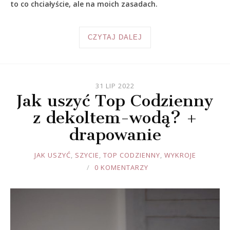
to co chciałyście, ale na moich zasadach.
CZYTAJ DALEJ
31 LIP 2022
Jak uszyć Top Codzienny
z dekoltem-wodą? +
drapowanie
JOULE
JAK USZYĆ
,
SZYCIE
,
TOP CODZIENNY
,
WYKROJE
0 KOMENTARZY