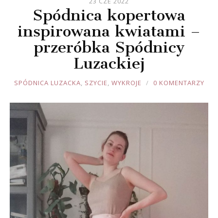
23 CZE 2022
Spódnica kopertowa
inspirowana kwiatami –
przeróbka Spódnicy
Luzackiej
JOULE
SPÓDNICA LUZACKA
,
SZYCIE
,
WYKROJE
0 KOMENTARZY