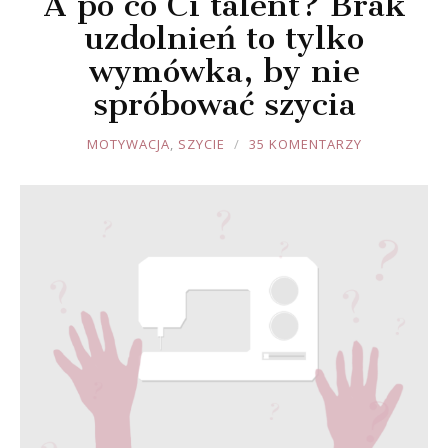
A po co Ci talent? Brak
uzdolnień to tylko
wymówka, by nie
spróbować szycia
JOULE
MOTYWACJA
,
SZYCIE
35 KOMENTARZY