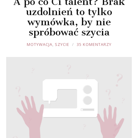
A po co Ci talent? Brak
uzdolnień to tylko
wymówka, by nie
spróbować szycia
JOULE
MOTYWACJA
,
SZYCIE
35 KOMENTARZY