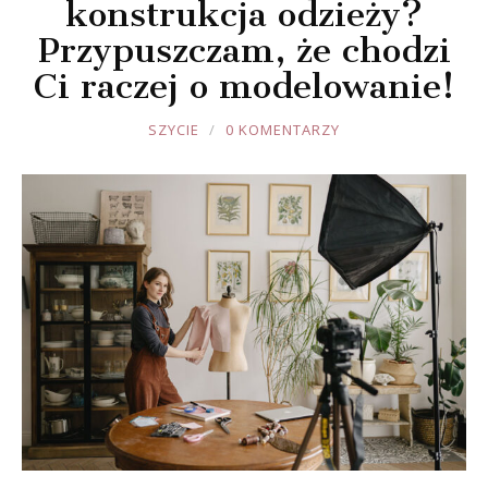
konstrukcja odzieży?
Przypuszczam, że chodzi
Ci raczej o modelowanie!
JOULE
SZYCIE
0 KOMENTARZY