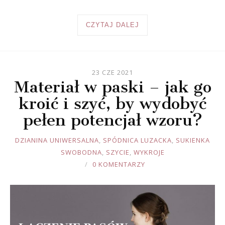
CZYTAJ DALEJ
23 CZE 2021
Materiał w paski – jak go
kroić i szyć, by wydobyć
pełen potencjał wzoru?
JOULE
DZIANINA UNIWERSALNA
,
SPÓDNICA LUZACKA
,
SUKIENKA
SWOBODNA
,
SZYCIE
,
WYKROJE
0 KOMENTARZY