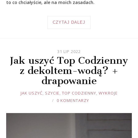
to co chciałyście, ale na moich zasadach.
CZYTAJ DALEJ
31 LIP 2022
Jak uszyć Top Codzienny
z dekoltem-wodą? +
drapowanie
JOULE
JAK USZYĆ
,
SZYCIE
,
TOP CODZIENNY
,
WYKROJE
0 KOMENTARZY