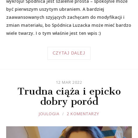
wykroju! Spódnica jest szalenie prosta – spokojnie może
być pierwszym uszytym ubraniem. A bardziej
zaawansowanych szyjących zachęcam do modyfikacji i
zmian materiału, bo Spódnica Luzacka może mieć bardzo
wiele twarzy. I o tym właśnie jest ten wpis :)
CZYTAJ DALEJ
12 MAR 2022
Trudna ciąża i epicko
dobry poród
JOULE
JOULOGIA
2 KOMENTARZY