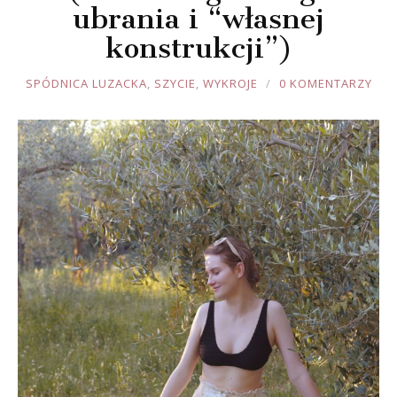
ubrania i “własnej
konstrukcji”)
JOULE
SPÓDNICA LUZACKA
,
SZYCIE
,
WYKROJE
0 KOMENTARZY