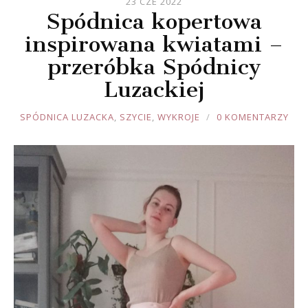
23 CZE 2022
Spódnica kopertowa
inspirowana kwiatami –
przeróbka Spódnicy
Luzackiej
JOULE
SPÓDNICA LUZACKA
,
SZYCIE
,
WYKROJE
0 KOMENTARZY