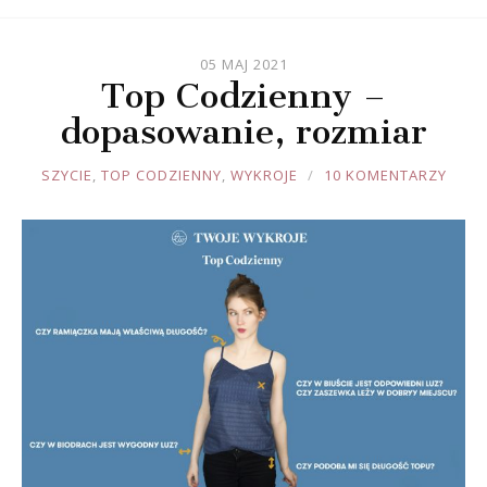
05 MAJ 2021
Top Codzienny –
dopasowanie, rozmiar
JOULE
SZYCIE
,
TOP CODZIENNY
,
WYKROJE
10 KOMENTARZY