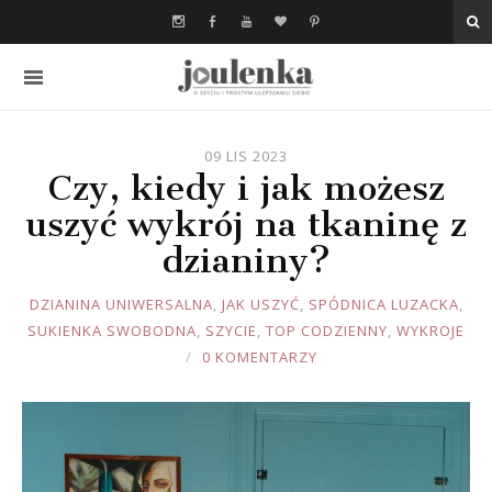
09 LIS 2023
Czy, kiedy i jak możesz
uszyć wykrój na tkaninę z
dzianiny?
JOULE
DZIANINA UNIWERSALNA
,
JAK USZYĆ
,
SPÓDNICA LUZACKA
,
SUKIENKA SWOBODNA
,
SZYCIE
,
TOP CODZIENNY
,
WYKROJE
0 KOMENTARZY