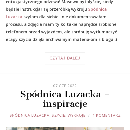
entuzjastycznego odzewu! Masowo pytałyście, kiedy
będzie instrukcja! Tę przeróbkę wykroju
Spódnica
Luzacka
szyłam dla siebie i nie dokumentowałam
procesu, a zdjęcia mam tylko takie naprędce zrobione
telefonem przed wyjazdem, ale spróbuję wytłumaczyć
etapy szycia dzięki archiwalnym materiałom z bloga :)
CZYTAJ DALEJ
07 CZE 2022
Spódnica Luzacka –
inspiracje
JOULE
SPÓDNICA LUZACKA
,
SZYCIE
,
WYKROJE
1 KOMENTARZ