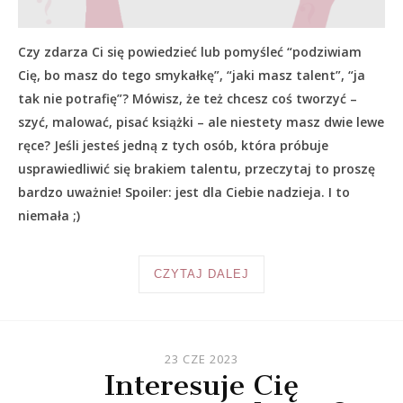
Czy zdarza Ci się powiedzieć lub pomyśleć “podziwiam
Cię, bo masz do tego smykałkę”, “jaki masz talent”, “ja
tak nie potrafię”? Mówisz, że też chcesz coś tworzyć –
szyć, malować, pisać książki – ale niestety masz dwie lewe
ręce? Jeśli jesteś jedną z tych osób, która próbuje
usprawiedliwić się brakiem talentu, przeczytaj to proszę
bardzo uważnie! Spoiler: jest dla Ciebie nadzieja. I to
niemała ;)
CZYTAJ DALEJ
23 CZE 2023
Interesuje Cię