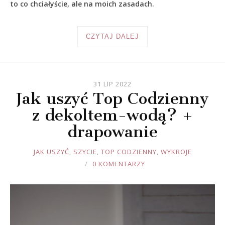
to co chciałyście, ale na moich zasadach.
CZYTAJ DALEJ
31 LIP 2022
Jak uszyć Top Codzienny
z dekoltem-wodą? +
drapowanie
JOULE
JAK USZYĆ
,
SZYCIE
,
TOP CODZIENNY
,
WYKROJE
0 KOMENTARZY