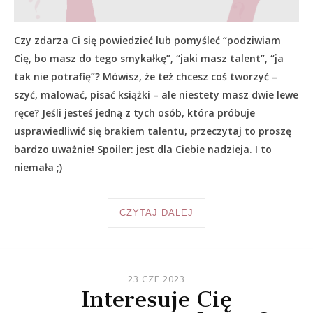
Czy zdarza Ci się powiedzieć lub pomyśleć “podziwiam
Cię, bo masz do tego smykałkę”, “jaki masz talent”, “ja
tak nie potrafię”? Mówisz, że też chcesz coś tworzyć –
szyć, malować, pisać książki – ale niestety masz dwie lewe
ręce? Jeśli jesteś jedną z tych osób, która próbuje
usprawiedliwić się brakiem talentu, przeczytaj to proszę
bardzo uważnie! Spoiler: jest dla Ciebie nadzieja. I to
niemała ;)
CZYTAJ DALEJ
23 CZE 2023
Interesuje Cię