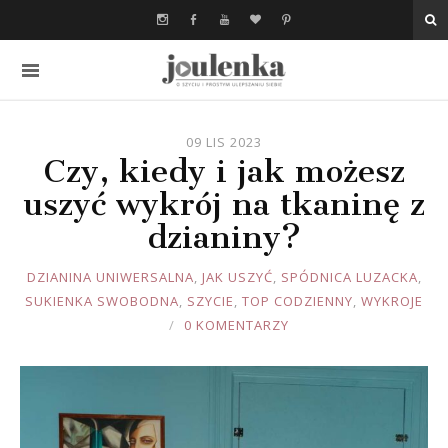
09 LIS 2023
Czy, kiedy i jak możesz
uszyć wykrój na tkaninę z
dzianiny?
JOULE
DZIANINA UNIWERSALNA
,
JAK USZYĆ
,
SPÓDNICA LUZACKA
,
SUKIENKA SWOBODNA
,
SZYCIE
,
TOP CODZIENNY
,
WYKROJE
0 KOMENTARZY