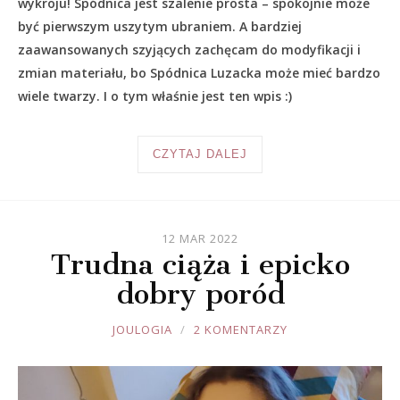
wykroju! Spódnica jest szalenie prosta – spokojnie może
być pierwszym uszytym ubraniem. A bardziej
zaawansowanych szyjących zachęcam do modyfikacji i
zmian materiału, bo Spódnica Luzacka może mieć bardzo
wiele twarzy. I o tym właśnie jest ten wpis :)
CZYTAJ DALEJ
12 MAR 2022
Trudna ciąża i epicko
dobry poród
JOULE
JOULOGIA
2 KOMENTARZY