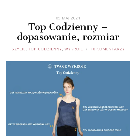
05 MAJ 2021
Top Codzienny –
dopasowanie, rozmiar
JOULE
SZYCIE
,
TOP CODZIENNY
,
WYKROJE
10 KOMENTARZY