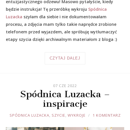
entuzjastycznego odzewu! Masowo pytałyście, kiedy
będzie instrukcja! Tę przeróbkę wykroju
Spódnica
Luzacka
szyłam dla siebie i nie dokumentowałam
procesu, a zdjęcia mam tylko takie naprędce zrobione
telefonem przed wyjazdem, ale spróbuję wytłumaczyć
etapy szycia dzięki archiwalnym materiałom z bloga :)
CZYTAJ DALEJ
07 CZE 2022
Spódnica Luzacka –
inspiracje
JOULE
SPÓDNICA LUZACKA
,
SZYCIE
,
WYKROJE
1 KOMENTARZ