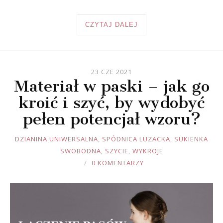
CZYTAJ DALEJ
23 CZE 2021
Materiał w paski – jak go
kroić i szyć, by wydobyć
pełen potencjał wzoru?
JOULE
DZIANINA UNIWERSALNA
,
SPÓDNICA LUZACKA
,
SUKIENKA
SWOBODNA
,
SZYCIE
,
WYKROJE
0 KOMENTARZY