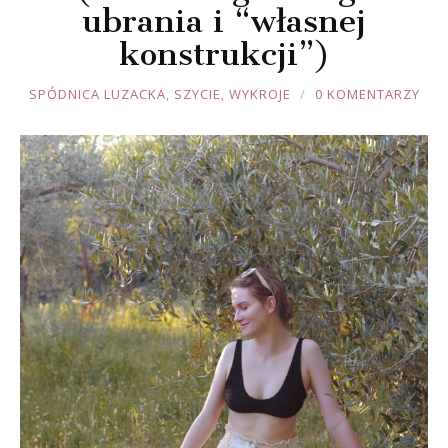
ubrania i “własnej
konstrukcji”)
JOULE
SPÓDNICA LUZACKA
,
SZYCIE
,
WYKROJE
0 KOMENTARZY