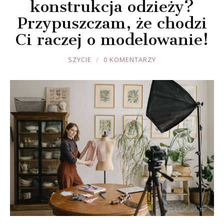
konstrukcja odzieży?
Przypuszczam, że chodzi
Ci raczej o modelowanie!
JOULE
SZYCIE
0 KOMENTARZY