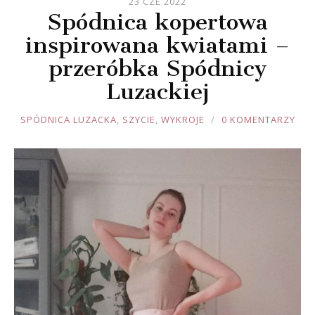
23 CZE 2022
Spódnica kopertowa
inspirowana kwiatami –
przeróbka Spódnicy
Luzackiej
JOULE
SPÓDNICA LUZACKA
,
SZYCIE
,
WYKROJE
0 KOMENTARZY