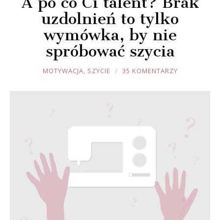
A po co Ci talent? Brak
uzdolnień to tylko
wymówka, by nie
spróbować szycia
JOULE
MOTYWACJA
,
SZYCIE
35 KOMENTARZY