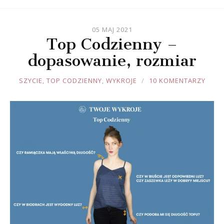
05 MAJ 2021
Top Codzienny –
dopasowanie, rozmiar
JOULE
SZYCIE
,
TOP CODZIENNY
,
WYKROJE
10 KOMENTARZY