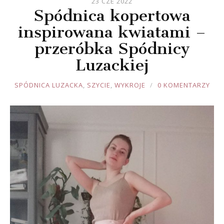
23 CZE 2022
Spódnica kopertowa
inspirowana kwiatami –
przeróbka Spódnicy
Luzackiej
JOULE
SPÓDNICA LUZACKA
,
SZYCIE
,
WYKROJE
0 KOMENTARZY