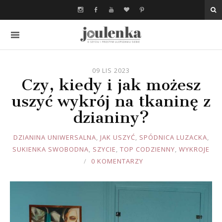
09 LIS 2023
Czy, kiedy i jak możesz
uszyć wykrój na tkaninę z
dzianiny?
JOULE
DZIANINA UNIWERSALNA
,
JAK USZYĆ
,
SPÓDNICA LUZACKA
,
SUKIENKA SWOBODNA
,
SZYCIE
,
TOP CODZIENNY
,
WYKROJE
0 KOMENTARZY