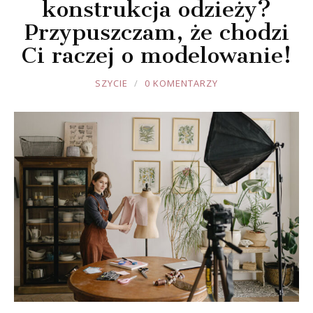
konstrukcja odzieży?
Przypuszczam, że chodzi
Ci raczej o modelowanie!
JOULE
SZYCIE
0 KOMENTARZY