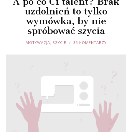
A po co Ci talent? Brak
uzdolnień to tylko
wymówka, by nie
spróbować szycia
JOULE
MOTYWACJA
,
SZYCIE
35 KOMENTARZY