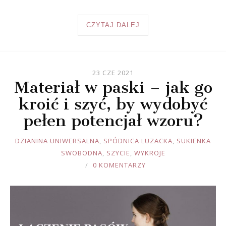
CZYTAJ DALEJ
23 CZE 2021
Materiał w paski – jak go
kroić i szyć, by wydobyć
pełen potencjał wzoru?
JOULE
DZIANINA UNIWERSALNA
,
SPÓDNICA LUZACKA
,
SUKIENKA
SWOBODNA
,
SZYCIE
,
WYKROJE
0 KOMENTARZY