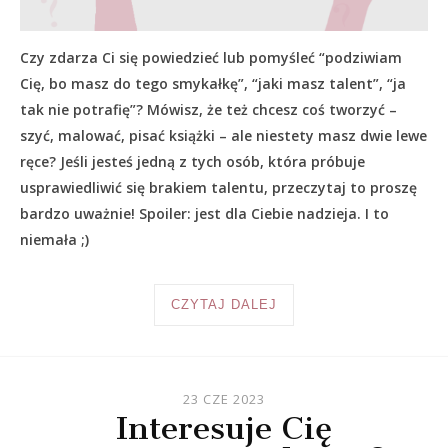
Czy zdarza Ci się powiedzieć lub pomyśleć “podziwiam
Cię, bo masz do tego smykałkę”, “jaki masz talent”, “ja
tak nie potrafię”? Mówisz, że też chcesz coś tworzyć –
szyć, malować, pisać książki – ale niestety masz dwie lewe
ręce? Jeśli jesteś jedną z tych osób, która próbuje
usprawiedliwić się brakiem talentu, przeczytaj to proszę
bardzo uważnie! Spoiler: jest dla Ciebie nadzieja. I to
niemała ;)
CZYTAJ DALEJ
23 CZE 2023
Interesuje Cię