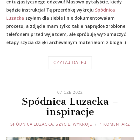
entuzjastycznego odzewu! Masowo pytałyście, kiedy
będzie instrukcja! Tę przeróbkę wykroju
Spódnica
Luzacka
szyłam dla siebie i nie dokumentowałam
procesu, a zdjęcia mam tylko takie naprędce zrobione
telefonem przed wyjazdem, ale spróbuję wytłumaczyć
etapy szycia dzięki archiwalnym materiałom z bloga :)
CZYTAJ DALEJ
07 CZE 2022
Spódnica Luzacka –
inspiracje
JOULE
SPÓDNICA LUZACKA
,
SZYCIE
,
WYKROJE
1 KOMENTARZ