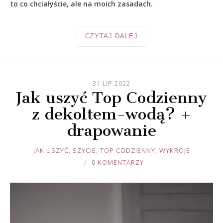
to co chciałyście, ale na moich zasadach.
CZYTAJ DALEJ
31 LIP 2022
Jak uszyć Top Codzienny
z dekoltem-wodą? +
drapowanie
JOULE
JAK USZYĆ
,
SZYCIE
,
TOP CODZIENNY
,
WYKROJE
0 KOMENTARZY