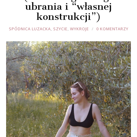
ubrania i “własnej
konstrukcji”)
JOULE
SPÓDNICA LUZACKA
,
SZYCIE
,
WYKROJE
0 KOMENTARZY