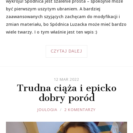
wykroju! Spódnica jest szalenie prosta – spokojnie może
być pierwszym uszytym ubraniem. A bardziej
zaawansowanych szyjących zachęcam do modyfikacji i
zmian materiału, bo Spódnica Luzacka może mieć bardzo
wiele twarzy. I o tym właśnie jest ten wpis :)
CZYTAJ DALEJ
12 MAR 2022
Trudna ciąża i epicko
dobry poród
JOULE
JOULOGIA
2 KOMENTARZY