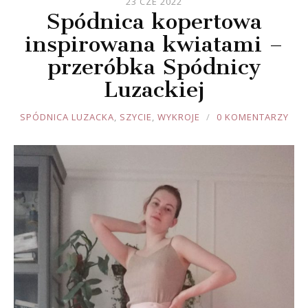
23 CZE 2022
Spódnica kopertowa
inspirowana kwiatami –
przeróbka Spódnicy
Luzackiej
JOULE
SPÓDNICA LUZACKA
,
SZYCIE
,
WYKROJE
0 KOMENTARZY