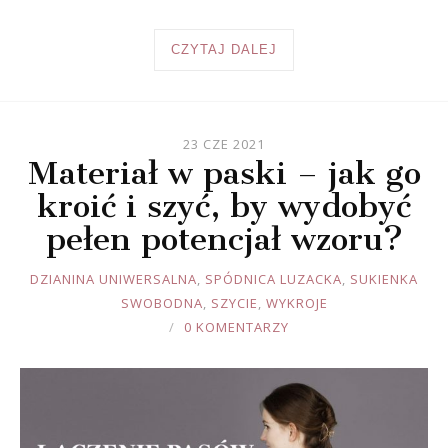
CZYTAJ DALEJ
23 CZE 2021
Materiał w paski – jak go
kroić i szyć, by wydobyć
pełen potencjał wzoru?
JOULE
DZIANINA UNIWERSALNA
,
SPÓDNICA LUZACKA
,
SUKIENKA
SWOBODNA
,
SZYCIE
,
WYKROJE
0 KOMENTARZY