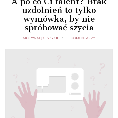
A po co Ci talent? Brak
uzdolnień to tylko
wymówka, by nie
spróbować szycia
JOULE
MOTYWACJA
,
SZYCIE
35 KOMENTARZY