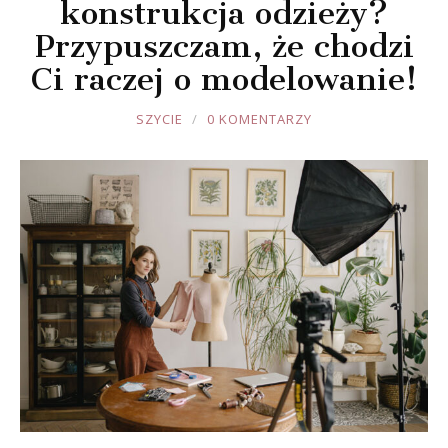
konstrukcja odzieży?
Przypuszczam, że chodzi
Ci raczej o modelowanie!
JOULE
SZYCIE
0 KOMENTARZY