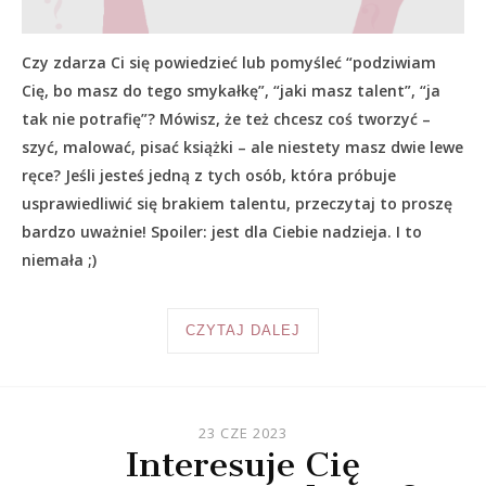
Czy zdarza Ci się powiedzieć lub pomyśleć “podziwiam
Cię, bo masz do tego smykałkę”, “jaki masz talent”, “ja
tak nie potrafię”? Mówisz, że też chcesz coś tworzyć –
szyć, malować, pisać książki – ale niestety masz dwie lewe
ręce? Jeśli jesteś jedną z tych osób, która próbuje
usprawiedliwić się brakiem talentu, przeczytaj to proszę
bardzo uważnie! Spoiler: jest dla Ciebie nadzieja. I to
niemała ;)
CZYTAJ DALEJ
23 CZE 2023
Interesuje Cię