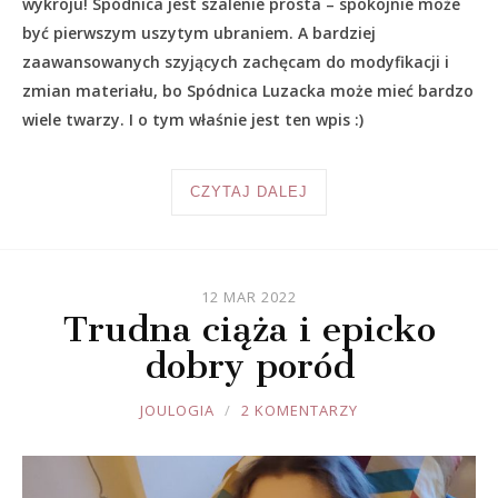
wykroju! Spódnica jest szalenie prosta – spokojnie może
być pierwszym uszytym ubraniem. A bardziej
zaawansowanych szyjących zachęcam do modyfikacji i
zmian materiału, bo Spódnica Luzacka może mieć bardzo
wiele twarzy. I o tym właśnie jest ten wpis :)
CZYTAJ DALEJ
12 MAR 2022
Trudna ciąża i epicko
dobry poród
JOULE
JOULOGIA
2 KOMENTARZY