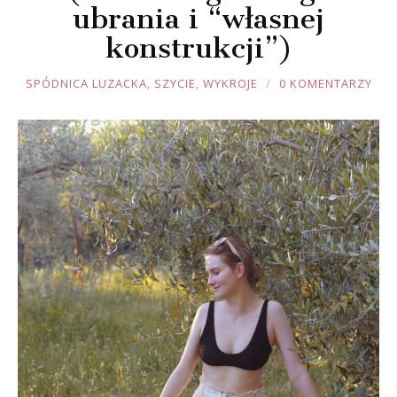
ubrania i “własnej
konstrukcji”)
JOULE
SPÓDNICA LUZACKA
,
SZYCIE
,
WYKROJE
0 KOMENTARZY