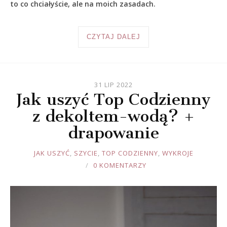
to co chciałyście, ale na moich zasadach.
CZYTAJ DALEJ
31 LIP 2022
Jak uszyć Top Codzienny
z dekoltem-wodą? +
drapowanie
JOULE
JAK USZYĆ
,
SZYCIE
,
TOP CODZIENNY
,
WYKROJE
0 KOMENTARZY