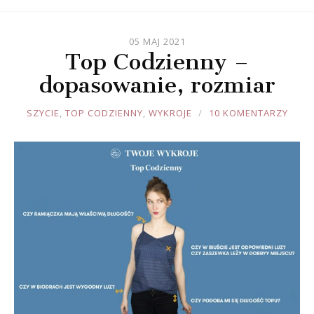
05 MAJ 2021
Top Codzienny –
dopasowanie, rozmiar
JOULE
SZYCIE
,
TOP CODZIENNY
,
WYKROJE
10 KOMENTARZY