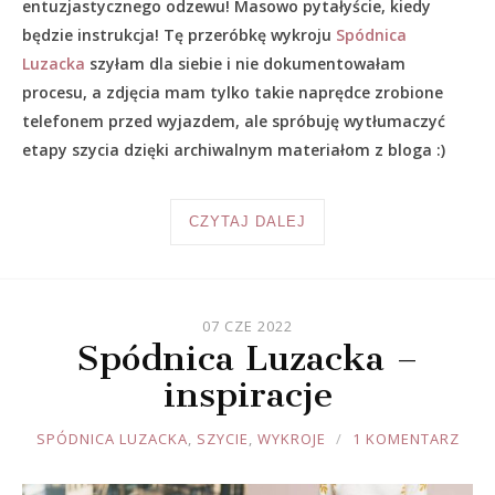
entuzjastycznego odzewu! Masowo pytałyście, kiedy
będzie instrukcja! Tę przeróbkę wykroju
Spódnica
Luzacka
szyłam dla siebie i nie dokumentowałam
procesu, a zdjęcia mam tylko takie naprędce zrobione
telefonem przed wyjazdem, ale spróbuję wytłumaczyć
etapy szycia dzięki archiwalnym materiałom z bloga :)
CZYTAJ DALEJ
07 CZE 2022
Spódnica Luzacka –
inspiracje
JOULE
SPÓDNICA LUZACKA
,
SZYCIE
,
WYKROJE
1 KOMENTARZ