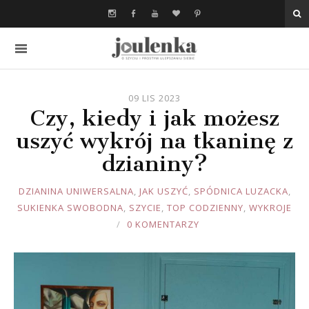
09 LIS 2023
Czy, kiedy i jak możesz
uszyć wykrój na tkaninę z
dzianiny?
JOULE
DZIANINA UNIWERSALNA
,
JAK USZYĆ
,
SPÓDNICA LUZACKA
,
SUKIENKA SWOBODNA
,
SZYCIE
,
TOP CODZIENNY
,
WYKROJE
0 KOMENTARZY