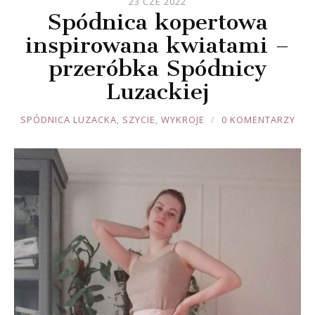
23 CZE 2022
Spódnica kopertowa
inspirowana kwiatami –
przeróbka Spódnicy
Luzackiej
JOULE
SPÓDNICA LUZACKA
,
SZYCIE
,
WYKROJE
0 KOMENTARZY