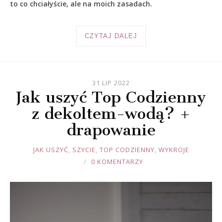
to co chciałyście, ale na moich zasadach.
CZYTAJ DALEJ
31 LIP 2022
Jak uszyć Top Codzienny
z dekoltem-wodą? +
drapowanie
JOULE
JAK USZYĆ
,
SZYCIE
,
TOP CODZIENNY
,
WYKROJE
0 KOMENTARZY