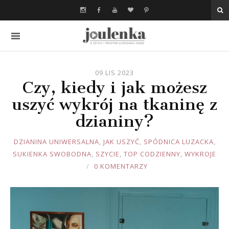
09 LIS 2023
Czy, kiedy i jak możesz
uszyć wykrój na tkaninę z
dzianiny?
JOULE
DZIANINA UNIWERSALNA
,
JAK USZYĆ
,
SPÓDNICA LUZACKA
,
SUKIENKA SWOBODNA
,
SZYCIE
,
TOP CODZIENNY
,
WYKROJE
0 KOMENTARZY