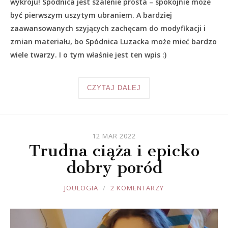
wykroju! Spódnica jest szalenie prosta – spokojnie może
być pierwszym uszytym ubraniem. A bardziej
zaawansowanych szyjących zachęcam do modyfikacji i
zmian materiału, bo Spódnica Luzacka może mieć bardzo
wiele twarzy. I o tym właśnie jest ten wpis :)
CZYTAJ DALEJ
12 MAR 2022
Trudna ciąża i epicko
dobry poród
JOULE
JOULOGIA
2 KOMENTARZY