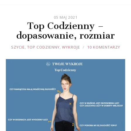
05 MAJ 2021
Top Codzienny –
dopasowanie, rozmiar
JOULE
SZYCIE
,
TOP CODZIENNY
,
WYKROJE
10 KOMENTARZY