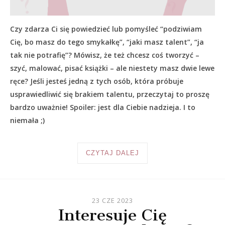
Czy zdarza Ci się powiedzieć lub pomyśleć “podziwiam
Cię, bo masz do tego smykałkę”, “jaki masz talent”, “ja
tak nie potrafię”? Mówisz, że też chcesz coś tworzyć –
szyć, malować, pisać książki – ale niestety masz dwie lewe
ręce? Jeśli jesteś jedną z tych osób, która próbuje
usprawiedliwić się brakiem talentu, przeczytaj to proszę
bardzo uważnie! Spoiler: jest dla Ciebie nadzieja. I to
niemała ;)
CZYTAJ DALEJ
23 CZE 2023
Interesuje Cię