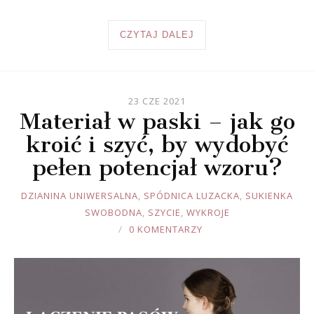
CZYTAJ DALEJ
23 CZE 2021
Materiał w paski – jak go
kroić i szyć, by wydobyć
pełen potencjał wzoru?
JOULE
DZIANINA UNIWERSALNA
,
SPÓDNICA LUZACKA
,
SUKIENKA
SWOBODNA
,
SZYCIE
,
WYKROJE
0 KOMENTARZY