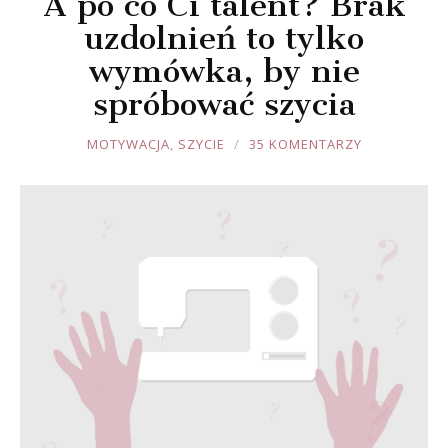
A po co Ci talent? Brak
uzdolnień to tylko
wymówka, by nie
spróbować szycia
JOULE
MOTYWACJA
,
SZYCIE
35 KOMENTARZY