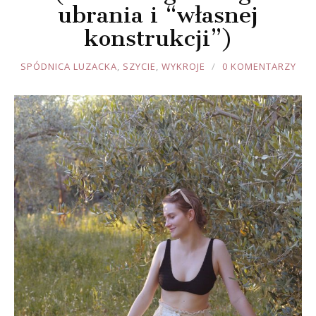
ubrania i “własnej
konstrukcji”)
JOULE
SPÓDNICA LUZACKA
,
SZYCIE
,
WYKROJE
0 KOMENTARZY