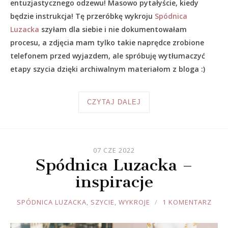
entuzjastycznego odzewu! Masowo pytałyście, kiedy
będzie instrukcja! Tę przeróbkę wykroju
Spódnica
Luzacka
szyłam dla siebie i nie dokumentowałam
procesu, a zdjęcia mam tylko takie naprędce zrobione
telefonem przed wyjazdem, ale spróbuję wytłumaczyć
etapy szycia dzięki archiwalnym materiałom z bloga :)
CZYTAJ DALEJ
07 CZE 2022
Spódnica Luzacka –
inspiracje
JOULE
SPÓDNICA LUZACKA
,
SZYCIE
,
WYKROJE
1 KOMENTARZ