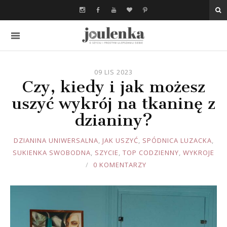
09 LIS 2023
Czy, kiedy i jak możesz
uszyć wykrój na tkaninę z
dzianiny?
JOULE
DZIANINA UNIWERSALNA
,
JAK USZYĆ
,
SPÓDNICA LUZACKA
,
SUKIENKA SWOBODNA
,
SZYCIE
,
TOP CODZIENNY
,
WYKROJE
0 KOMENTARZY