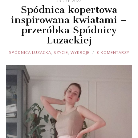
23 CZE 2022
Spódnica kopertowa
inspirowana kwiatami –
przeróbka Spódnicy
Luzackiej
JOULE
SPÓDNICA LUZACKA
,
SZYCIE
,
WYKROJE
0 KOMENTARZY