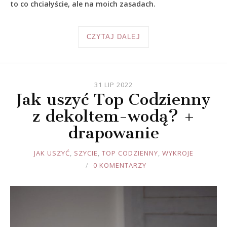
to co chciałyście, ale na moich zasadach.
CZYTAJ DALEJ
31 LIP 2022
Jak uszyć Top Codzienny
z dekoltem-wodą? +
drapowanie
JOULE
JAK USZYĆ
,
SZYCIE
,
TOP CODZIENNY
,
WYKROJE
0 KOMENTARZY