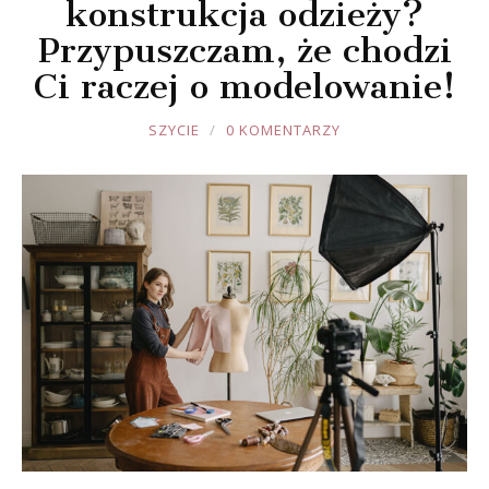
konstrukcja odzieży?
Przypuszczam, że chodzi
Ci raczej o modelowanie!
JOULE
SZYCIE
0 KOMENTARZY