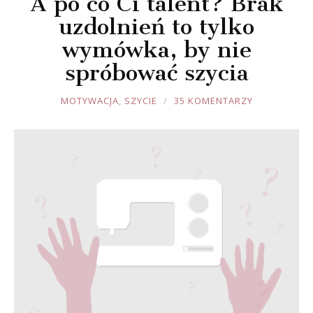
A po co Ci talent? Brak
uzdolnień to tylko
wymówka, by nie
spróbować szycia
JOULE
MOTYWACJA
,
SZYCIE
35 KOMENTARZY