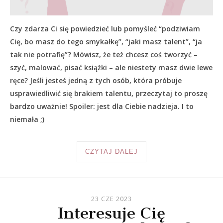
Czy zdarza Ci się powiedzieć lub pomyśleć “podziwiam
Cię, bo masz do tego smykałkę”, “jaki masz talent”, “ja
tak nie potrafię”? Mówisz, że też chcesz coś tworzyć –
szyć, malować, pisać książki – ale niestety masz dwie lewe
ręce? Jeśli jesteś jedną z tych osób, która próbuje
usprawiedliwić się brakiem talentu, przeczytaj to proszę
bardzo uważnie! Spoiler: jest dla Ciebie nadzieja. I to
niemała ;)
CZYTAJ DALEJ
23 CZE 2023
Interesuje Cię