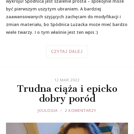
wykroju! Spódnica jest szalenie prosta – spokojnie może
być pierwszym uszytym ubraniem. A bardziej
zaawansowanych szyjących zachęcam do modyfikacji i
zmian materiału, bo Spódnica Luzacka może mieć bardzo
wiele twarzy. I o tym właśnie jest ten wpis :)
CZYTAJ DALEJ
12 MAR 2022
Trudna ciąża i epicko
dobry poród
JOULE
JOULOGIA
2 KOMENTARZY