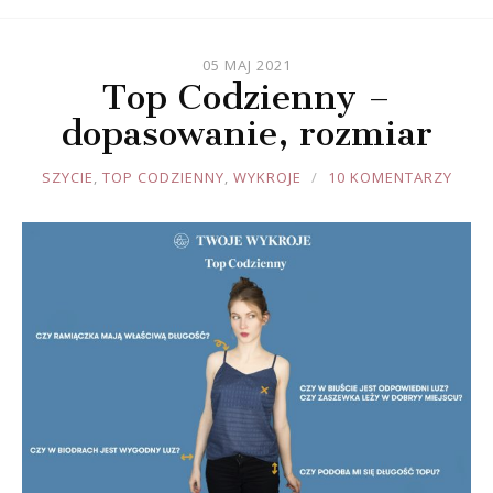
05 MAJ 2021
Top Codzienny –
dopasowanie, rozmiar
JOULE
SZYCIE
,
TOP CODZIENNY
,
WYKROJE
10 KOMENTARZY