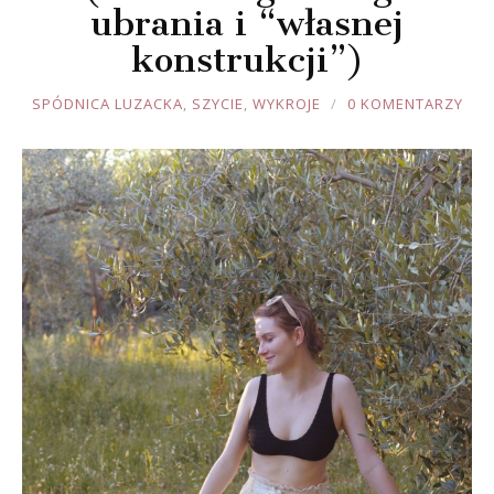
ubrania i “własnej
konstrukcji”)
JOULE
SPÓDNICA LUZACKA
,
SZYCIE
,
WYKROJE
0 KOMENTARZY