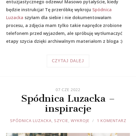
entuzjastycznego odzewu! Masowo pytałyście, kiedy
będzie instrukcja! Tę przeróbkę wykroju
Spódnica
Luzacka
szyłam dla siebie i nie dokumentowałam
procesu, a zdjęcia mam tylko takie naprędce zrobione
telefonem przed wyjazdem, ale spróbuję wytłumaczyć
etapy szycia dzięki archiwalnym materiałom z bloga :)
CZYTAJ DALEJ
07 CZE 2022
Spódnica Luzacka –
inspiracje
JOULE
SPÓDNICA LUZACKA
,
SZYCIE
,
WYKROJE
1 KOMENTARZ