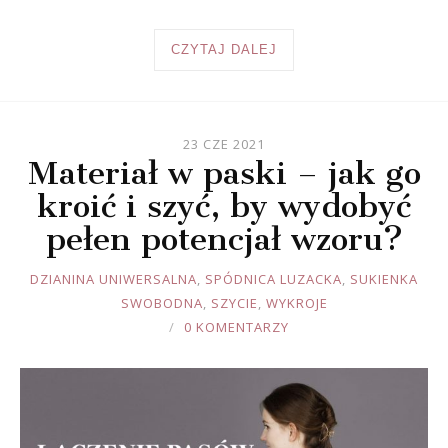
CZYTAJ DALEJ
23 CZE 2021
Materiał w paski – jak go
kroić i szyć, by wydobyć
pełen potencjał wzoru?
JOULE
DZIANINA UNIWERSALNA
,
SPÓDNICA LUZACKA
,
SUKIENKA
SWOBODNA
,
SZYCIE
,
WYKROJE
0 KOMENTARZY