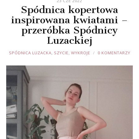
23 CZE 2022
Spódnica kopertowa
inspirowana kwiatami –
przeróbka Spódnicy
Luzackiej
JOULE
SPÓDNICA LUZACKA
,
SZYCIE
,
WYKROJE
0 KOMENTARZY