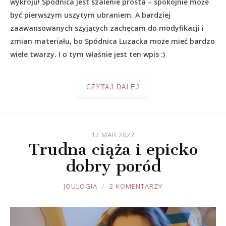
wykroju! Spódnica jest szalenie prosta – spokojnie może
być pierwszym uszytym ubraniem. A bardziej
zaawansowanych szyjących zachęcam do modyfikacji i
zmian materiału, bo Spódnica Luzacka może mieć bardzo
wiele twarzy. I o tym właśnie jest ten wpis :)
CZYTAJ DALEJ
12 MAR 2022
Trudna ciąża i epicko
dobry poród
JOULE
JOULOGIA
2 KOMENTARZY