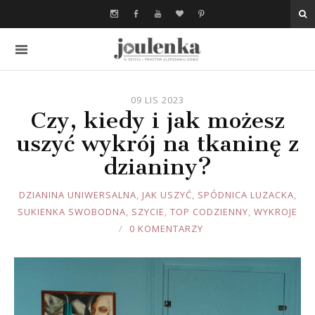
09 LIS 2023
Czy, kiedy i jak możesz
uszyć wykrój na tkaninę z
dzianiny?
JOULE
DZIANINA UNIWERSALNA
,
JAK USZYĆ
,
SPÓDNICA LUZACKA
,
SUKIENKA SWOBODNA
,
SZYCIE
,
TOP CODZIENNY
,
WYKROJE
0 KOMENTARZY