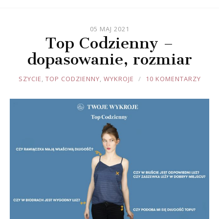
05 MAJ 2021
Top Codzienny –
dopasowanie, rozmiar
JOULE
SZYCIE
,
TOP CODZIENNY
,
WYKROJE
10 KOMENTARZY