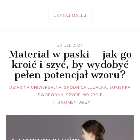
CZYTAJ DALEJ
23 CZE 2021
Materiał w paski – jak go
kroić i szyć, by wydobyć
pełen potencjał wzoru?
JOULE
DZIANINA UNIWERSALNA
,
SPÓDNICA LUZACKA
,
SUKIENKA
SWOBODNA
,
SZYCIE
,
WYKROJE
0 KOMENTARZY