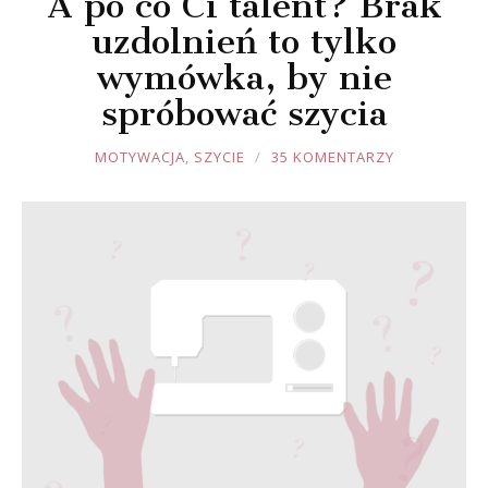
A po co Ci talent? Brak
uzdolnień to tylko
wymówka, by nie
spróbować szycia
JOULE
MOTYWACJA
,
SZYCIE
35 KOMENTARZY