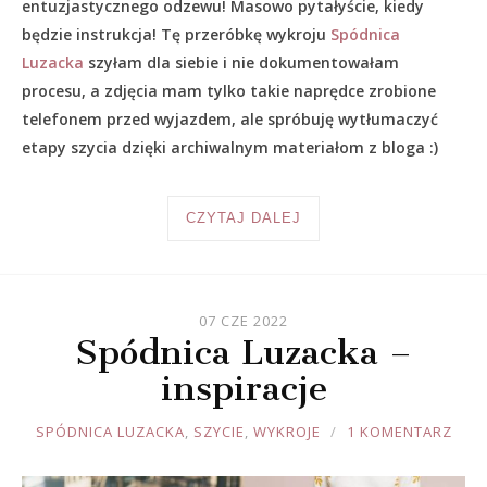
entuzjastycznego odzewu! Masowo pytałyście, kiedy
będzie instrukcja! Tę przeróbkę wykroju
Spódnica
Luzacka
szyłam dla siebie i nie dokumentowałam
procesu, a zdjęcia mam tylko takie naprędce zrobione
telefonem przed wyjazdem, ale spróbuję wytłumaczyć
etapy szycia dzięki archiwalnym materiałom z bloga :)
CZYTAJ DALEJ
07 CZE 2022
Spódnica Luzacka –
inspiracje
JOULE
SPÓDNICA LUZACKA
,
SZYCIE
,
WYKROJE
1 KOMENTARZ