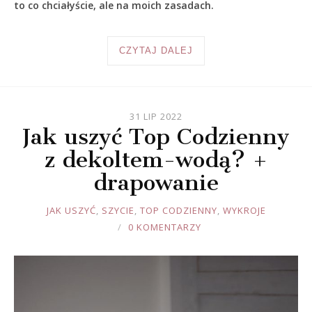
to co chciałyście, ale na moich zasadach.
CZYTAJ DALEJ
31 LIP 2022
Jak uszyć Top Codzienny
z dekoltem-wodą? +
drapowanie
JOULE
JAK USZYĆ
,
SZYCIE
,
TOP CODZIENNY
,
WYKROJE
0 KOMENTARZY