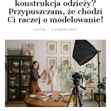
konstrukcja odzieży?
Przypuszczam, że chodzi
Ci raczej o modelowanie!
JOULE
SZYCIE
0 KOMENTARZY