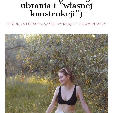
ubrania i “własnej
konstrukcji”)
JOULE
SPÓDNICA LUZACKA
,
SZYCIE
,
WYKROJE
0 KOMENTARZY