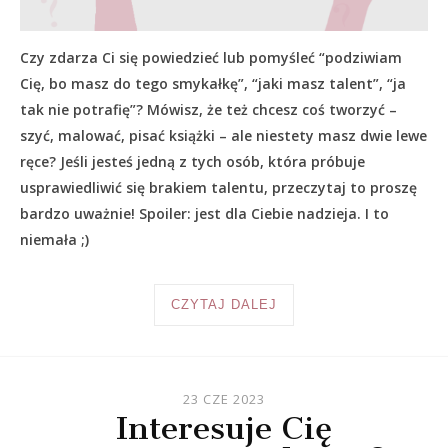
Czy zdarza Ci się powiedzieć lub pomyśleć “podziwiam
Cię, bo masz do tego smykałkę”, “jaki masz talent”, “ja
tak nie potrafię”? Mówisz, że też chcesz coś tworzyć –
szyć, malować, pisać książki – ale niestety masz dwie lewe
ręce? Jeśli jesteś jedną z tych osób, która próbuje
usprawiedliwić się brakiem talentu, przeczytaj to proszę
bardzo uważnie! Spoiler: jest dla Ciebie nadzieja. I to
niemała ;)
CZYTAJ DALEJ
23 CZE 2023
Interesuje Cię