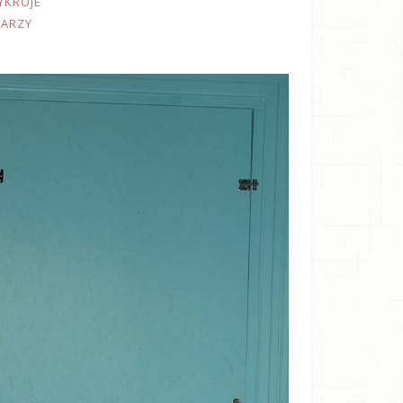
YKROJE
TARZY