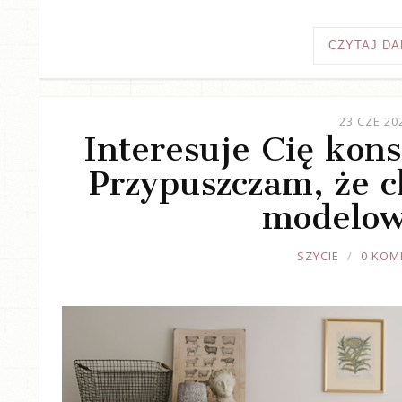
CZYTAJ DA
23 CZE 20
Interesuje Cię kons
Przypuszczam, że ch
modelow
JOULE
SZYCIE
0 KOM