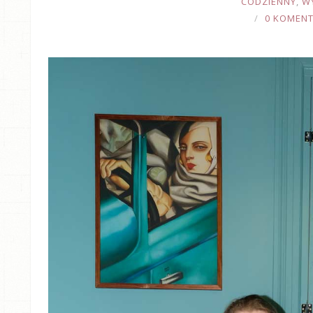
CODZIENNY
,
W
0 KOMEN