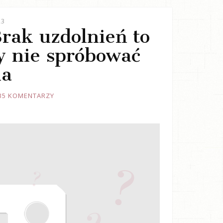
23
Brak uzdolnień to
y nie spróbować
ia
35 KOMENTARZY