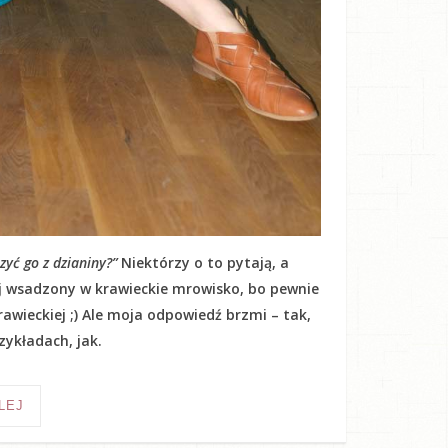
yć go z dzianiny?”
Niektórzy o to pytają, a
kij wsadzony w krawieckie mrowisko, bo pewnie
awieckiej ;) Ale moja odpowiedź brzmi – tak,
ykładach, jak.
LEJ