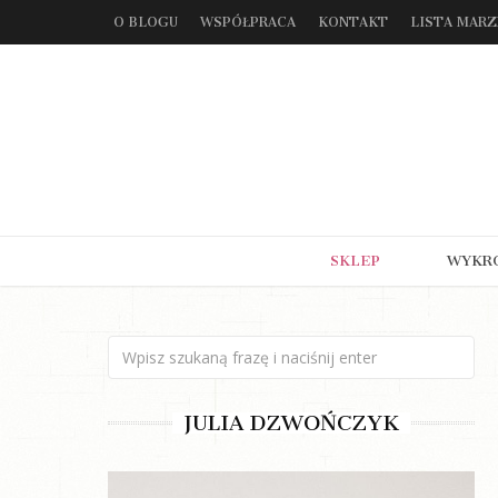
O BLOGU
WSPÓŁPRACA
KONTAKT
LISTA MAR
SKLEP
WYKR
JULIA DZWOŃCZYK