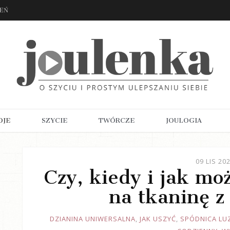
ZEŃ
OJE
SZYCIE
TWÓRCZE
JOULOGIA
09 LIS 20
Czy, kiedy i jak mo
na tkaninę z
JOULE
DZIANINA UNIWERSALNA
,
JAK USZYĆ
,
SPÓDNICA LU