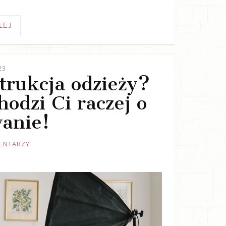
LEJ
23
trukcja odzieży?
odzi Ci raczej o
anie!
ENTARZY