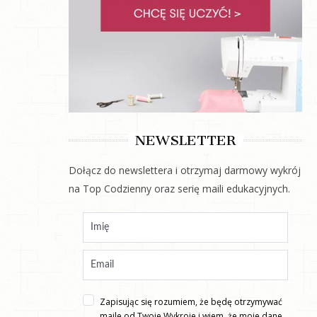
NEWSLETTER
Dołącz do newslettera i otrzymaj darmowy wykrój
na Top Codzienny oraz serię maili edukacyjnych.
Zapisując się rozumiem, że będę otrzymywać
maile od Twoje Wykroje i wiem, że moje dane