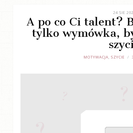
24 SIE 20
A po co Ci talent? 
tylko wymówka, b
szyc
JOULE
MOTYWACJA
,
SZYCIE