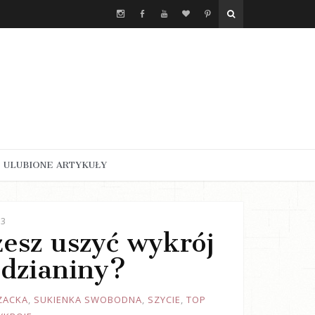
ULUBIONE ARTYKUŁY
23
żesz uszyć wykrój
 dzianiny?
ZACKA
,
SUKIENKA SWOBODNA
,
SZYCIE
,
TOP