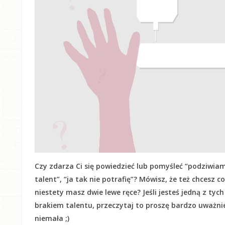
Czy zdarza Ci się powiedzieć lub pomyśleć “podziwiam
talent”, “ja tak nie potrafię”? Mówisz, że też chcesz c
niestety masz dwie lewe ręce? Jeśli jesteś jedną z tyc
brakiem talentu, przeczytaj to proszę bardzo uważnie! 
niemała ;)