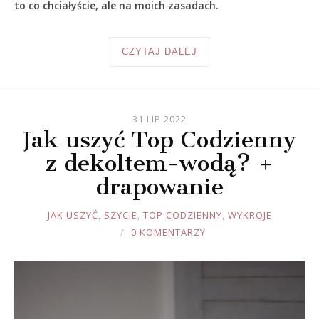
to co chciałyście, ale na moich zasadach.
CZYTAJ DALEJ
31 LIP 2022
Jak uszyć Top Codzienny
z dekoltem-wodą? +
drapowanie
JOULE
JAK USZYĆ
,
SZYCIE
,
TOP CODZIENNY
,
WYKROJE
0 KOMENTARZY