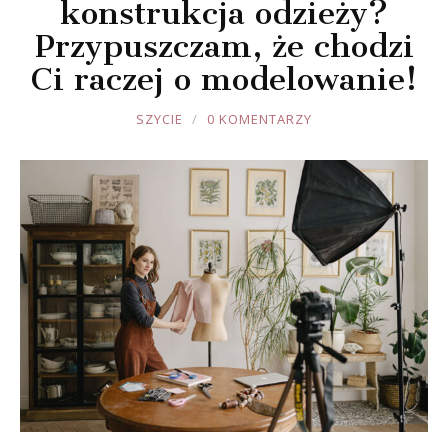
konstrukcja odzieży?
Przypuszczam, że chodzi
Ci raczej o modelowanie!
JOULE
SZYCIE
0 KOMENTARZY