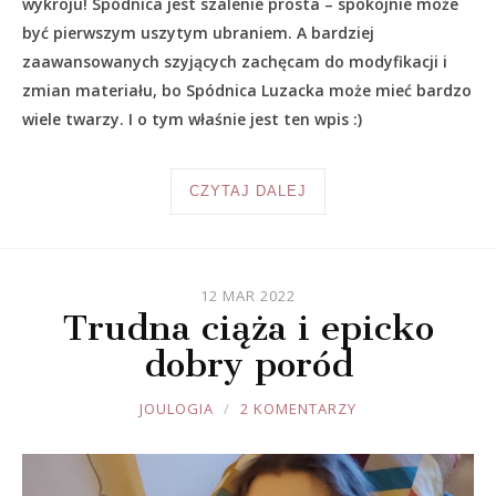
wykroju! Spódnica jest szalenie prosta – spokojnie może
być pierwszym uszytym ubraniem. A bardziej
zaawansowanych szyjących zachęcam do modyfikacji i
zmian materiału, bo Spódnica Luzacka może mieć bardzo
wiele twarzy. I o tym właśnie jest ten wpis :)
CZYTAJ DALEJ
12 MAR 2022
Trudna ciąża i epicko
dobry poród
JOULE
JOULOGIA
2 KOMENTARZY