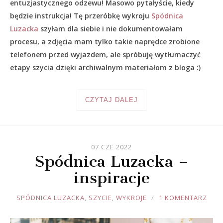
entuzjastycznego odzewu! Masowo pytałyście, kiedy
będzie instrukcja! Tę przeróbkę wykroju
Spódnica
Luzacka
szyłam dla siebie i nie dokumentowałam
procesu, a zdjęcia mam tylko takie naprędce zrobione
telefonem przed wyjazdem, ale spróbuję wytłumaczyć
etapy szycia dzięki archiwalnym materiałom z bloga :)
CZYTAJ DALEJ
07 CZE 2022
Spódnica Luzacka –
inspiracje
JOULE
SPÓDNICA LUZACKA
,
SZYCIE
,
WYKROJE
1 KOMENTARZ