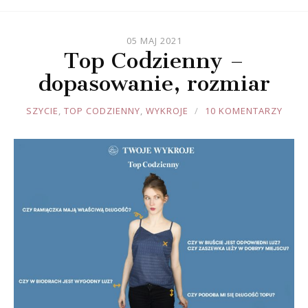
05 MAJ 2021
Top Codzienny –
dopasowanie, rozmiar
JOULE
SZYCIE
,
TOP CODZIENNY
,
WYKROJE
10 KOMENTARZY