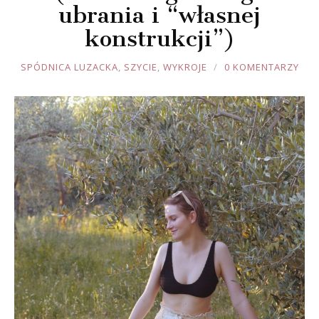
ubrania i “własnej
konstrukcji”)
JOULE
SPÓDNICA LUZACKA
,
SZYCIE
,
WYKROJE
0 KOMENTARZY