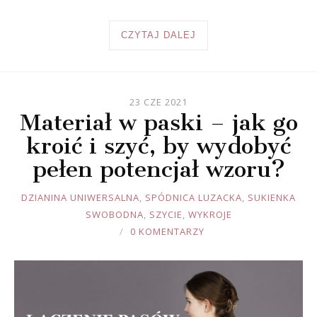
CZYTAJ DALEJ
23 CZE 2021
Materiał w paski – jak go
kroić i szyć, by wydobyć
pełen potencjał wzoru?
JOULE
DZIANINA UNIWERSALNA
,
SPÓDNICA LUZACKA
,
SUKIENKA
SWOBODNA
,
SZYCIE
,
WYKROJE
0 KOMENTARZY