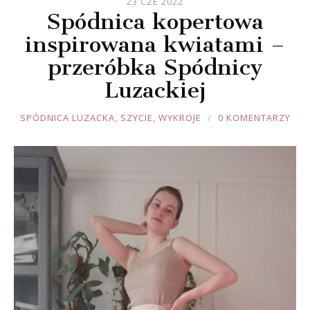
23 CZE 2022
Spódnica kopertowa
inspirowana kwiatami –
przeróbka Spódnicy
Luzackiej
JOULE
SPÓDNICA LUZACKA
,
SZYCIE
,
WYKROJE
0 KOMENTARZY