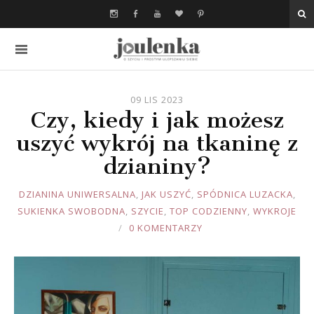
09 LIS 2023
Czy, kiedy i jak możesz
uszyć wykrój na tkaninę z
dzianiny?
JOULE
DZIANINA UNIWERSALNA
,
JAK USZYĆ
,
SPÓDNICA LUZACKA
,
SUKIENKA SWOBODNA
,
SZYCIE
,
TOP CODZIENNY
,
WYKROJE
0 KOMENTARZY