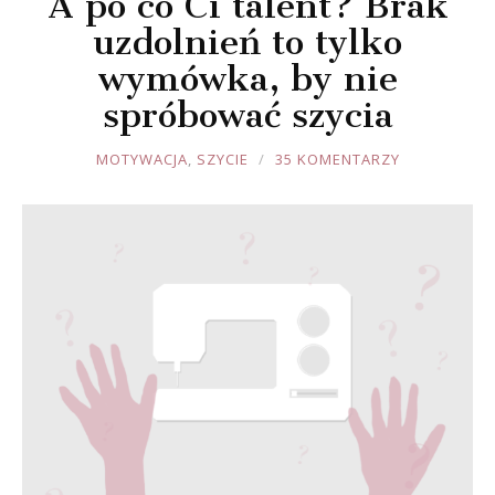
A po co Ci talent? Brak
uzdolnień to tylko
wymówka, by nie
spróbować szycia
JOULE
MOTYWACJA
,
SZYCIE
35 KOMENTARZY