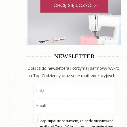
NEWSLETTER
Dołącz do newslettera i otrzymaj darmowy wykrój
na Top Codzienny oraz serię maili edukacyjnych.
Zapisując się rozumiem, że będę otrzymywać
maile od Twoje Wykroje i wiem, że moje dane