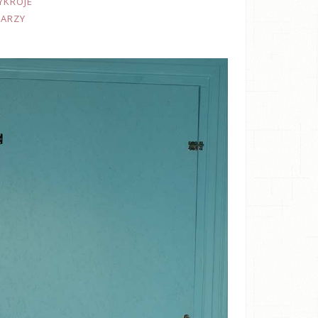
YKROJE
TARZY