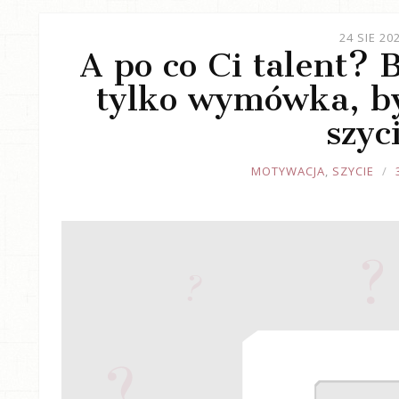
24 SIE 20
A po co Ci talent? 
tylko wymówka, b
szyc
JOULE
MOTYWACJA
,
SZYCIE