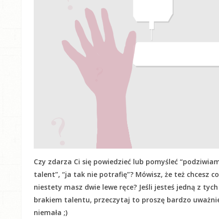
Czy zdarza Ci się powiedzieć lub pomyśleć “podziwiam
talent”, “ja tak nie potrafię”? Mówisz, że też chcesz c
niestety masz dwie lewe ręce? Jeśli jesteś jedną z tyc
brakiem talentu, przeczytaj to proszę bardzo uważnie! 
niemała ;)