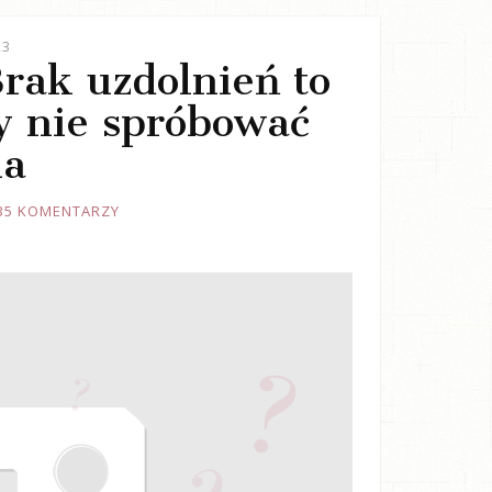
23
Brak uzdolnień to
y nie spróbować
ia
35 KOMENTARZY