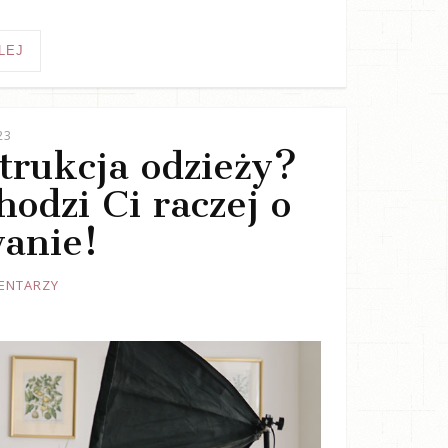
LEJ
23
trukcja odzieży?
odzi Ci raczej o
anie!
ENTARZY