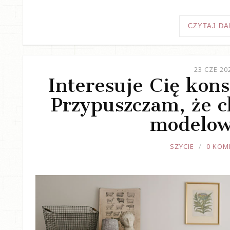
CZYTAJ DA
23 CZE 20
Interesuje Cię kons
Przypuszczam, że ch
modelow
JOULE
SZYCIE
0 KOM