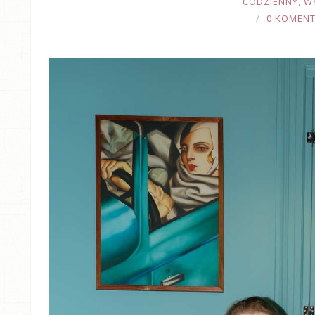
CODZIENNY
,
W
0 KOMEN