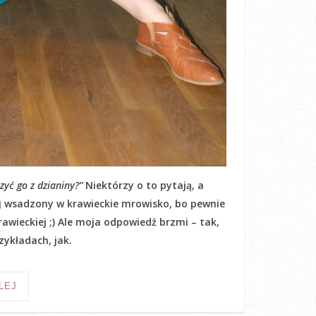
yć go z dzianiny?”
Niektórzy o to pytają, a
kij wsadzony w krawieckie mrowisko, bo pewnie
awieckiej ;) Ale moja odpowiedź brzmi – tak,
ykładach, jak.
LEJ