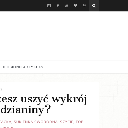
ULUBIONE ARTYKUŁY
23
żesz uszyć wykrój
 dzianiny?
ZACKA
,
SUKIENKA SWOBODNA
,
SZYCIE
,
TOP