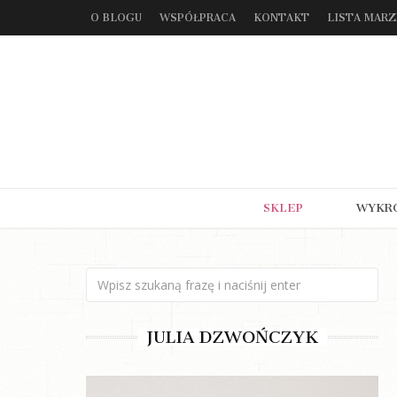
O BLOGU
WSPÓŁPRACA
KONTAKT
LISTA MAR
SKLEP
WYKR
JULIA DZWOŃCZYK