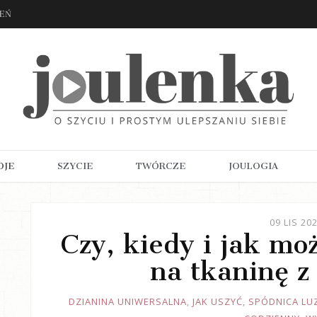
ZEŃ
OJE
SZYCIE
TWÓRCZE
JOULOGIA
09 LIS 20
Czy, kiedy i jak mo
na tkaninę z
JOULE
DZIANINA UNIWERSALNA
,
JAK USZYĆ
,
SPÓDNICA LU