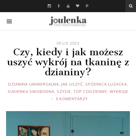
09 LIS 2023
Czy, kiedy i jak możesz
uszyć wykrój na tkaninę z
dzianiny?
JOULE
DZIANINA UNIWERSALNA
,
JAK USZYĆ
,
SPÓDNICA LUZACKA
,
SUKIENKA SWOBODNA
,
SZYCIE
,
TOP CODZIENNY
,
WYKROJE
0 KOMENTARZY