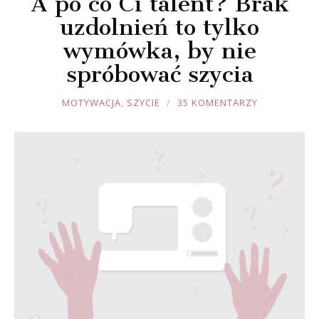
A po co Ci talent? Brak
uzdolnień to tylko
wymówka, by nie
spróbować szycia
JOULE
MOTYWACJA
,
SZYCIE
35 KOMENTARZY