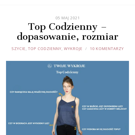
05 MAJ 2021
Top Codzienny –
dopasowanie, rozmiar
JOULE
SZYCIE
,
TOP CODZIENNY
,
WYKROJE
10 KOMENTARZY