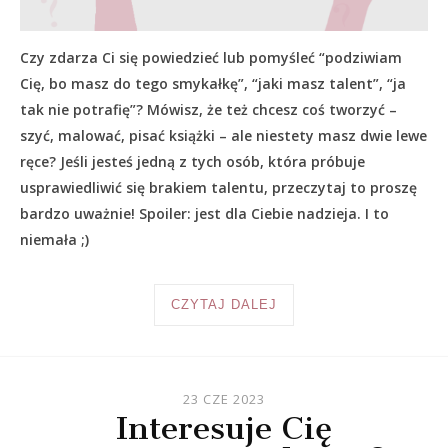
Czy zdarza Ci się powiedzieć lub pomyśleć “podziwiam
Cię, bo masz do tego smykałkę”, “jaki masz talent”, “ja
tak nie potrafię”? Mówisz, że też chcesz coś tworzyć –
szyć, malować, pisać książki – ale niestety masz dwie lewe
ręce? Jeśli jesteś jedną z tych osób, która próbuje
usprawiedliwić się brakiem talentu, przeczytaj to proszę
bardzo uważnie! Spoiler: jest dla Ciebie nadzieja. I to
niemała ;)
CZYTAJ DALEJ
23 CZE 2023
Interesuje Cię