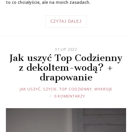
to co chciałyście, ale na moich zasadach.
CZYTAJ DALEJ
31 LIP 2022
Jak uszyć Top Codzienny
z dekoltem-wodą? +
drapowanie
JOULE
JAK USZYĆ
,
SZYCIE
,
TOP CODZIENNY
,
WYKROJE
0 KOMENTARZY