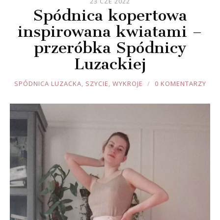
23 CZE 2022
Spódnica kopertowa
inspirowana kwiatami –
przeróbka Spódnicy
Luzackiej
JOULE
SPÓDNICA LUZACKA
,
SZYCIE
,
WYKROJE
0 KOMENTARZY