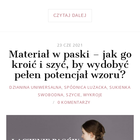
CZYTAJ DALEJ
23 CZE 2021
Materiał w paski – jak go
kroić i szyć, by wydobyć
pełen potencjał wzoru?
JOULE
DZIANINA UNIWERSALNA
,
SPÓDNICA LUZACKA
,
SUKIENKA
SWOBODNA
,
SZYCIE
,
WYKROJE
0 KOMENTARZY