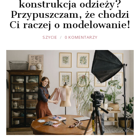
konstrukcja odzieży?
Przypuszczam, że chodzi
Ci raczej o modelowanie!
JOULE
SZYCIE
0 KOMENTARZY