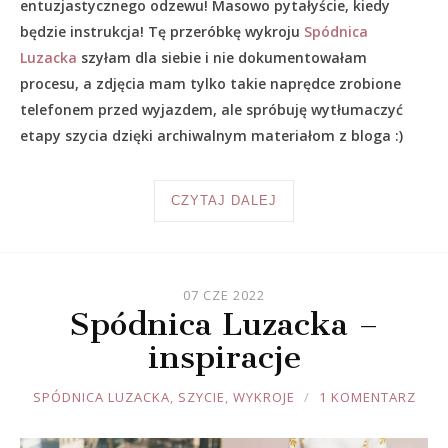
entuzjastycznego odzewu! Masowo pytałyście, kiedy
będzie instrukcja! Tę przeróbkę wykroju
Spódnica
Luzacka
szyłam dla siebie i nie dokumentowałam
procesu, a zdjęcia mam tylko takie naprędce zrobione
telefonem przed wyjazdem, ale spróbuję wytłumaczyć
etapy szycia dzięki archiwalnym materiałom z bloga :)
CZYTAJ DALEJ
07 CZE 2022
Spódnica Luzacka –
inspiracje
JOULE
SPÓDNICA LUZACKA
,
SZYCIE
,
WYKROJE
1 KOMENTARZ