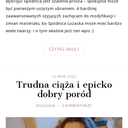
wykroju! Spódnica jest szalenie prosta – spokojnie może
być pierwszym uszytym ubraniem. A bardziej
zaawansowanych szyjących zachęcam do modyfikacji i
zmian materiału, bo Spódnica Luzacka może mieć bardzo
wiele twarzy. I o tym właśnie jest ten wpis :)
CZYTAJ DALEJ
12 MAR 2022
Trudna ciąża i epicko
dobry poród
JOULE
JOULOGIA
2 KOMENTARZY