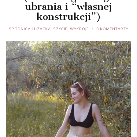
ubrania i “własnej
konstrukcji”)
JOULE
SPÓDNICA LUZACKA
,
SZYCIE
,
WYKROJE
0 KOMENTARZY