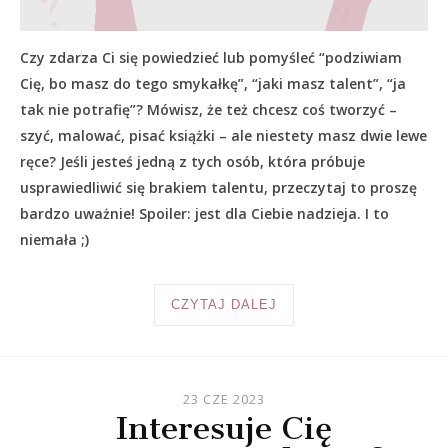
Czy zdarza Ci się powiedzieć lub pomyśleć “podziwiam
Cię, bo masz do tego smykałkę”, “jaki masz talent”, “ja
tak nie potrafię”? Mówisz, że też chcesz coś tworzyć –
szyć, malować, pisać książki – ale niestety masz dwie lewe
ręce? Jeśli jesteś jedną z tych osób, która próbuje
usprawiedliwić się brakiem talentu, przeczytaj to proszę
bardzo uważnie! Spoiler: jest dla Ciebie nadzieja. I to
niemała ;)
CZYTAJ DALEJ
23 CZE 2023
Interesuje Cię