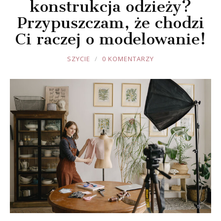
konstrukcja odzieży?
Przypuszczam, że chodzi
Ci raczej o modelowanie!
JOULE
SZYCIE
0 KOMENTARZY