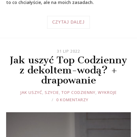
to co chciałyście, ale na moich zasadach.
CZYTAJ DALEJ
31 LIP 2022
Jak uszyć Top Codzienny
z dekoltem-wodą? +
drapowanie
JOULE
JAK USZYĆ
,
SZYCIE
,
TOP CODZIENNY
,
WYKROJE
0 KOMENTARZY