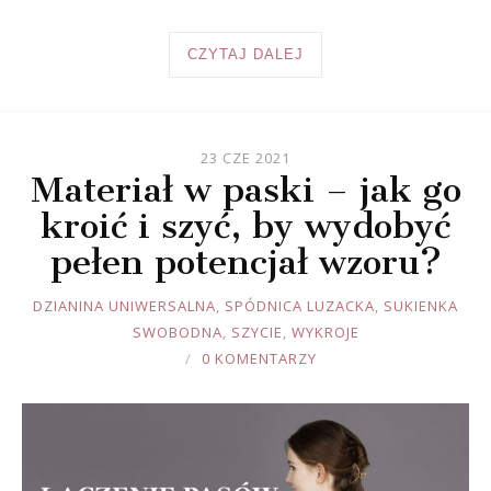
CZYTAJ DALEJ
23 CZE 2021
Materiał w paski – jak go
kroić i szyć, by wydobyć
pełen potencjał wzoru?
JOULE
DZIANINA UNIWERSALNA
,
SPÓDNICA LUZACKA
,
SUKIENKA
SWOBODNA
,
SZYCIE
,
WYKROJE
0 KOMENTARZY