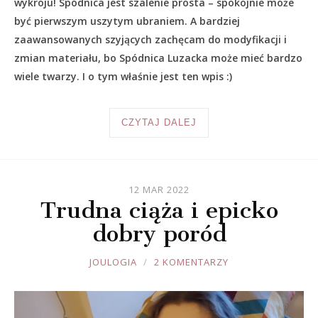
wykroju! Spódnica jest szalenie prosta – spokojnie może
być pierwszym uszytym ubraniem. A bardziej
zaawansowanych szyjących zachęcam do modyfikacji i
zmian materiału, bo Spódnica Luzacka może mieć bardzo
wiele twarzy. I o tym właśnie jest ten wpis :)
CZYTAJ DALEJ
12 MAR 2022
Trudna ciąża i epicko
dobry poród
JOULE
JOULOGIA
2 KOMENTARZY