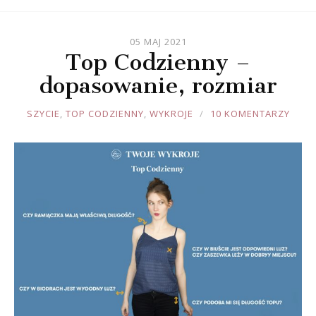
05 MAJ 2021
Top Codzienny –
dopasowanie, rozmiar
JOULE
SZYCIE
,
TOP CODZIENNY
,
WYKROJE
10 KOMENTARZY