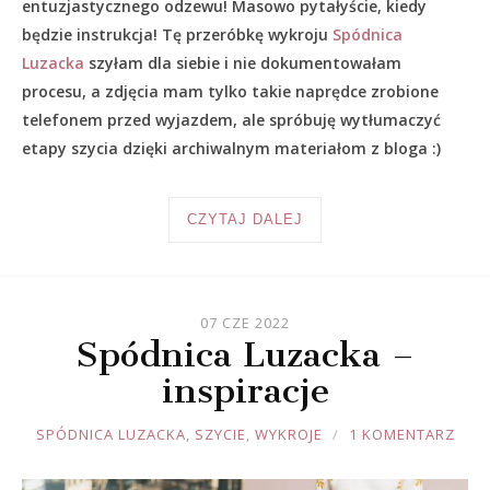
entuzjastycznego odzewu! Masowo pytałyście, kiedy
będzie instrukcja! Tę przeróbkę wykroju
Spódnica
Luzacka
szyłam dla siebie i nie dokumentowałam
procesu, a zdjęcia mam tylko takie naprędce zrobione
telefonem przed wyjazdem, ale spróbuję wytłumaczyć
etapy szycia dzięki archiwalnym materiałom z bloga :)
CZYTAJ DALEJ
07 CZE 2022
Spódnica Luzacka –
inspiracje
JOULE
SPÓDNICA LUZACKA
,
SZYCIE
,
WYKROJE
1 KOMENTARZ