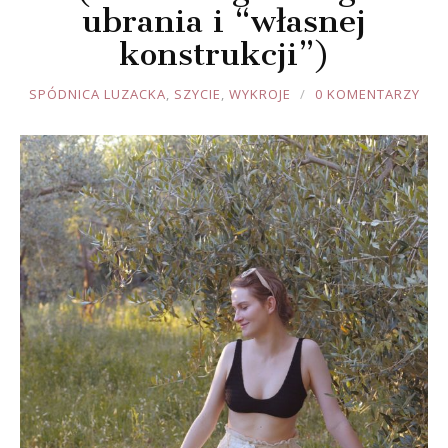
ubrania i “własnej
konstrukcji”)
JOULE
SPÓDNICA LUZACKA
,
SZYCIE
,
WYKROJE
0 KOMENTARZY