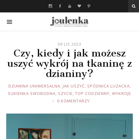
09 LIS 2023
Czy, kiedy i jak możesz
uszyć wykrój na tkaninę z
dzianiny?
JOULE
DZIANINA UNIWERSALNA
,
JAK USZYĆ
,
SPÓDNICA LUZACKA
,
SUKIENKA SWOBODNA
,
SZYCIE
,
TOP CODZIENNY
,
WYKROJE
0 KOMENTARZY