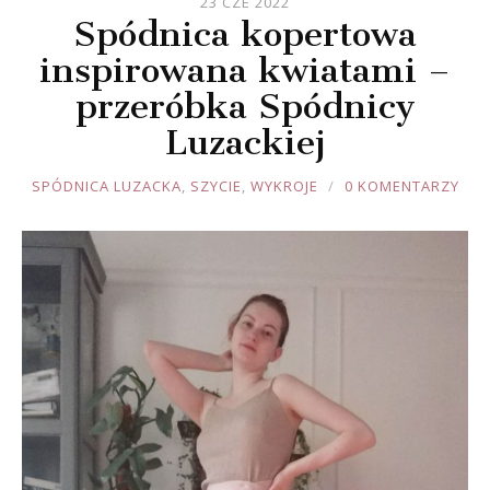
23 CZE 2022
Spódnica kopertowa
inspirowana kwiatami –
przeróbka Spódnicy
Luzackiej
JOULE
SPÓDNICA LUZACKA
,
SZYCIE
,
WYKROJE
0 KOMENTARZY