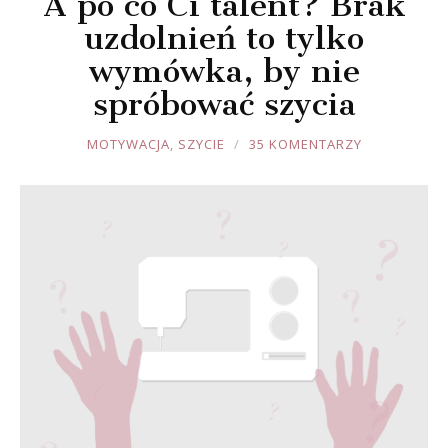
A po co Ci talent? Brak
uzdolnień to tylko
wymówka, by nie
spróbować szycia
JOULE
MOTYWACJA
,
SZYCIE
35 KOMENTARZY