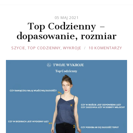
05 MAJ 2021
Top Codzienny –
dopasowanie, rozmiar
JOULE
SZYCIE
,
TOP CODZIENNY
,
WYKROJE
10 KOMENTARZY