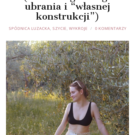
ubrania i “własnej
konstrukcji”)
JOULE
SPÓDNICA LUZACKA
,
SZYCIE
,
WYKROJE
0 KOMENTARZY