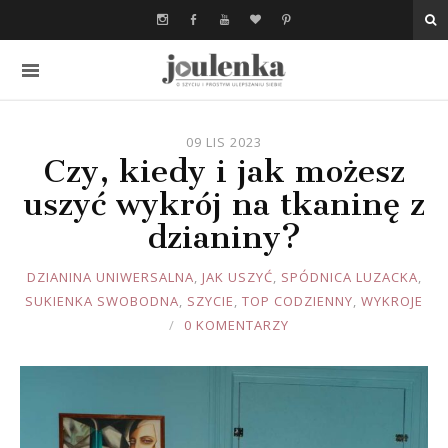
09 LIS 2023
Czy, kiedy i jak możesz
uszyć wykrój na tkaninę z
dzianiny?
JOULE
DZIANINA UNIWERSALNA
,
JAK USZYĆ
,
SPÓDNICA LUZACKA
,
SUKIENKA SWOBODNA
,
SZYCIE
,
TOP CODZIENNY
,
WYKROJE
0 KOMENTARZY