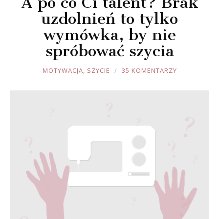
A po co Ci talent? Brak
uzdolnień to tylko
wymówka, by nie
spróbować szycia
JOULE
MOTYWACJA
,
SZYCIE
35 KOMENTARZY