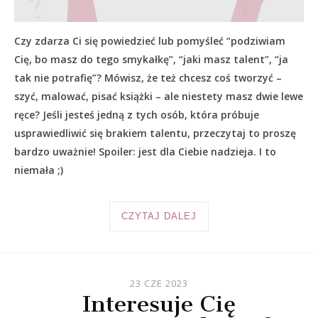
Czy zdarza Ci się powiedzieć lub pomyśleć “podziwiam
Cię, bo masz do tego smykałkę”, “jaki masz talent”, “ja
tak nie potrafię”? Mówisz, że też chcesz coś tworzyć –
szyć, malować, pisać książki – ale niestety masz dwie lewe
ręce? Jeśli jesteś jedną z tych osób, która próbuje
usprawiedliwić się brakiem talentu, przeczytaj to proszę
bardzo uważnie! Spoiler: jest dla Ciebie nadzieja. I to
niemała ;)
CZYTAJ DALEJ
23 CZE 2023
Interesuje Cię