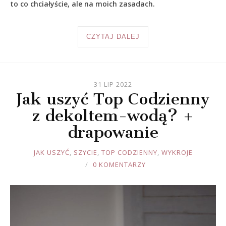
to co chciałyście, ale na moich zasadach.
CZYTAJ DALEJ
31 LIP 2022
Jak uszyć Top Codzienny
z dekoltem-wodą? +
drapowanie
JOULE
JAK USZYĆ
,
SZYCIE
,
TOP CODZIENNY
,
WYKROJE
0 KOMENTARZY