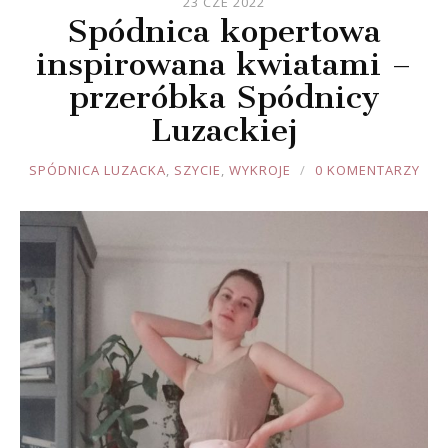
23 CZE 2022
Spódnica kopertowa
inspirowana kwiatami –
przeróbka Spódnicy
Luzackiej
JOULE
SPÓDNICA LUZACKA
,
SZYCIE
,
WYKROJE
0 KOMENTARZY