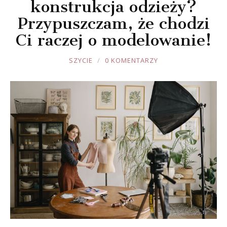
konstrukcja odzieży?
Przypuszczam, że chodzi
Ci raczej o modelowanie!
JOULE
SZYCIE
0 KOMENTARZY