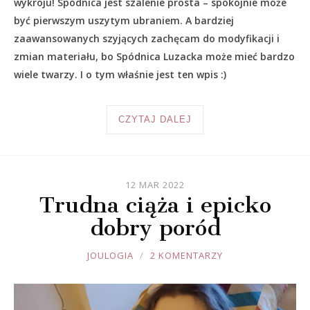
wykroju! Spódnica jest szalenie prosta – spokojnie może
być pierwszym uszytym ubraniem. A bardziej
zaawansowanych szyjących zachęcam do modyfikacji i
zmian materiału, bo Spódnica Luzacka może mieć bardzo
wiele twarzy. I o tym właśnie jest ten wpis :)
CZYTAJ DALEJ
12 MAR 2022
Trudna ciąża i epicko
dobry poród
JOULE
JOULOGIA
2 KOMENTARZY