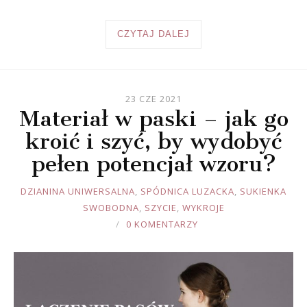
CZYTAJ DALEJ
23 CZE 2021
Materiał w paski – jak go
kroić i szyć, by wydobyć
pełen potencjał wzoru?
JOULE
DZIANINA UNIWERSALNA
,
SPÓDNICA LUZACKA
,
SUKIENKA
SWOBODNA
,
SZYCIE
,
WYKROJE
0 KOMENTARZY