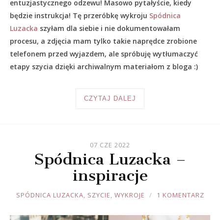
entuzjastycznego odzewu! Masowo pytałyście, kiedy
będzie instrukcja! Tę przeróbkę wykroju
Spódnica
Luzacka
szyłam dla siebie i nie dokumentowałam
procesu, a zdjęcia mam tylko takie naprędce zrobione
telefonem przed wyjazdem, ale spróbuję wytłumaczyć
etapy szycia dzięki archiwalnym materiałom z bloga :)
CZYTAJ DALEJ
07 CZE 2022
Spódnica Luzacka –
inspiracje
JOULE
SPÓDNICA LUZACKA
,
SZYCIE
,
WYKROJE
1 KOMENTARZ